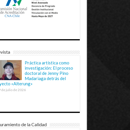
vista
Práctica artística como
investigación: El proceso
doctoral de Jenny Pino
Madariaga detrás del
yecto «Alterung»
 de julio de 2026
uramiento de la Calidad