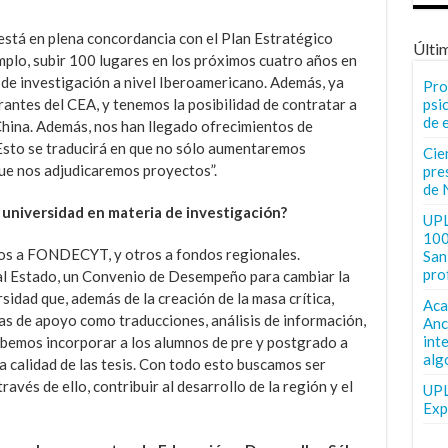
 está en plena concordancia con el Plan Estratégico
Últi
mplo, subir 100 lugares en los próximos cuatro años en
 de investigación a nivel Iberoamericano. Además, ya
Pro
antes del CEA, y tenemos la posibilidad de contratar a
psi
de 
China. Además, nos han llegado ofrecimientos de
 Esto se traducirá en que no sólo aumentaremos
Cie
que nos adjudicaremos proyectos”.
pre
de 
 universidad en materia de investigación?
UPL
100
os a FONDECYT, y otros a fondos regionales.
San 
pro
l Estado, un Convenio de Desempeño para cambiar la
rsidad que, además de la creación de la masa crítica,
Aca
as de apoyo como traducciones, análisis de información,
Anc
int
ebemos incorporar a los alumnos de pre y postgrado a
alg
a calidad de las tesis. Con todo esto buscamos ser
ravés de ello, contribuir al desarrollo de la región y el
UPL
Exp