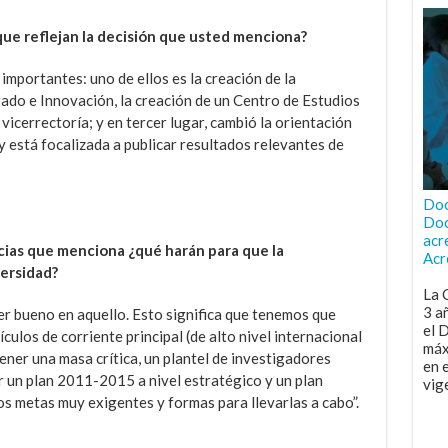
que reflejan la decisión que usted menciona?
importantes: uno de ellos es la creación de la
ado e Innovación, la creación de un Centro de Estudios
icerrectoría; y en tercer lugar, cambió la orientación
y está focalizada a publicar resultados relevantes de
Doc
Doc
acr
ncias que menciona ¿qué harán para que la
Acr
versidad?
La 
3 a
er bueno en aquello. Esto significa que tenemos que
el 
ulos de corriente principal (de alto nivel internacional
máx
ener una masa crítica, un plantel de investigadores
en 
er un plan 2011-2015 a nivel estratégico y un plan
vig
os metas muy exigentes y formas para llevarlas a cabo”.