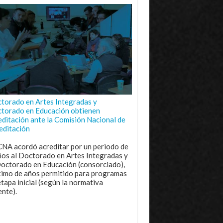
torado en Artes Integradas y
torado en Educación obtienen
editación ante la Comisión Nacional de
editación
CNA acordó acreditar por un periodo de
ños al Doctorado en Artes Integradas y
Doctorado en Educación (consorciado),
imo de años permitido para programas
etapa inicial (según la normativa
ente).