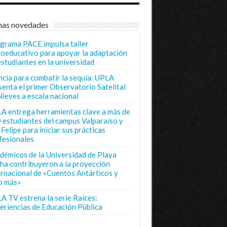
mas novedades
grama PACE impulsa taller
coeducativo para apoyar la adaptación
estudiantes en la universidad
ncia para combatir la sequía: UPLA
senta el primer Observatorio Satelital
Nieves a escala nacional
A entrega herramientas clave a más de
 estudiantes del campus Valparaíso y
Felipe para iniciar sus prácticas
fesionales
démicos de la Universidad de Playa
ha contribuyeron a la proyección
ernacional de «Cuentos Antárticos y
o más»
A TV estrena la serie Raíces:
eriencias de Educación Pública