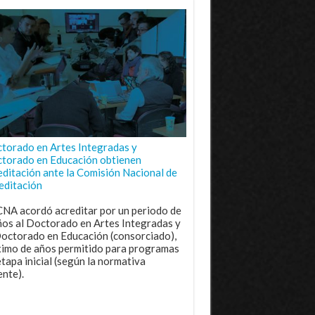
torado en Artes Integradas y
torado en Educación obtienen
editación ante la Comisión Nacional de
editación
CNA acordó acreditar por un periodo de
ños al Doctorado en Artes Integradas y
Doctorado en Educación (consorciado),
imo de años permitido para programas
etapa inicial (según la normativa
ente).