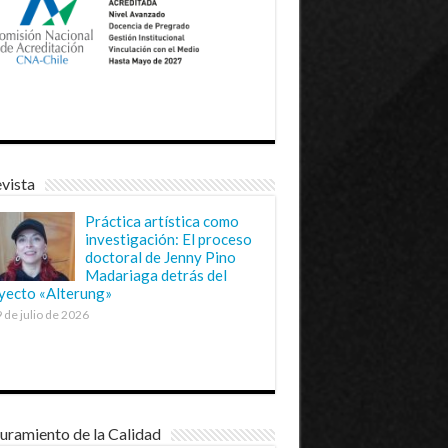
vista
Práctica artística como
investigación: El proceso
doctoral de Jenny Pino
Madariaga detrás del
yecto «Alterung»
 de julio de 2026
uramiento de la Calidad