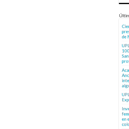
Últi
Cie
pre
de 
UPL
100
San 
pro
Aca
Anc
int
alg
UPL
Exp
Inv
fem
en 
col