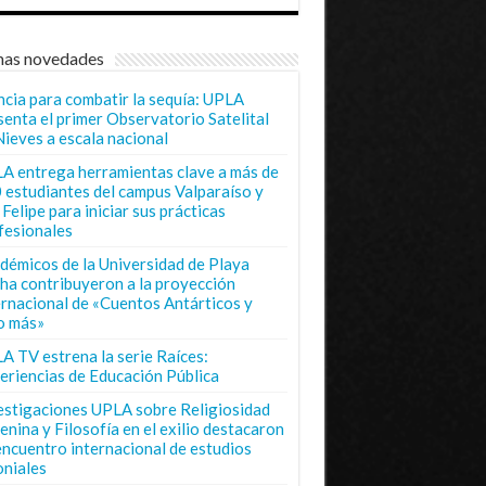
mas novedades
ncia para combatir la sequía: UPLA
senta el primer Observatorio Satelital
Nieves a escala nacional
A entrega herramientas clave a más de
 estudiantes del campus Valparaíso y
Felipe para iniciar sus prácticas
fesionales
démicos de la Universidad de Playa
ha contribuyeron a la proyección
ernacional de «Cuentos Antárticos y
o más»
A TV estrena la serie Raíces:
eriencias de Educación Pública
estigaciones UPLA sobre Religiosidad
enina y Filosofía en el exilio destacaron
encuentro internacional de estudios
oniales