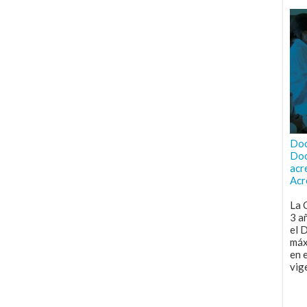
Doc
Doc
acr
Acr
La 
3 a
el 
máx
en 
vig