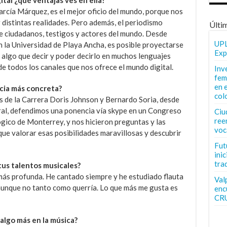
rcía Márquez, es el mejor oficio del mundo, porque nos
r distintas realidades. Pero además, el periodismo
Últi
e ciudadanos, testigos y actores del mundo. Desde
UPL
en la Universidad de Playa Ancha, es posible proyectarse
Exp
r algo que decir y poder decirlo en muchos lenguajes
 de todos los canales que nos ofrece el mundo digital.
Inv
fem
en 
cia más concreta?
col
s de la Carrera Doris Johnson y Bernardo Soria, desde
tral, defendimos una ponencia vía skype en un Congreso
Ciu
ree
ógico de Monterrey, y nos hicieron preguntas y las
voc
ue valorar esas posibilidades maravillosas y descubrir
Fut
inic
tra
us talentos musicales?
más profunda. He cantado siempre y he estudiado flauta
Val
 aunque no tanto como querría. Lo que más me gusta es
enc
CR
 algo más en la música?