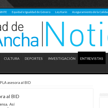
SINTE
Equidad e Igualdad de Género
Ley Karin
Aseguramiento de la Calida
CULTURA
DEPORTES
INVESTIGACIÓN
ENTREVISTAS
UPLA asesora al BID
ra al BID
tensa. Así