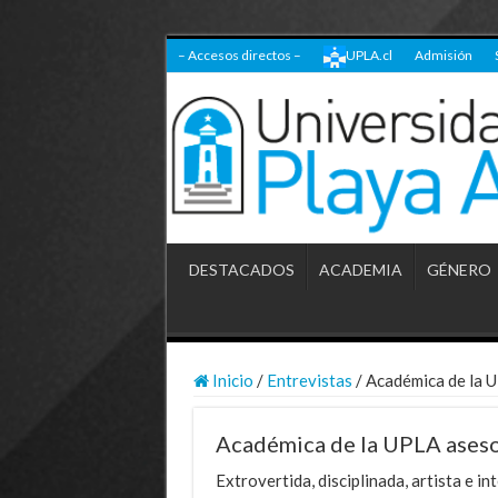
– Accesos directos –
UPLA.cl
Admisión
DESTACADOS
ACADEMIA
GÉNERO
Inicio
/
Entrevistas
/
Académica de la 
Académica de la UPLA aseso
Extrovertida, disciplinada, artista e in