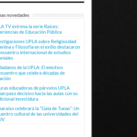
mas novedades
A TV estrena la serie Raíces:
eriencias de Educación Pública
estigaciones UPLA sobre Religiosidad
enina y Filosofía en el exilio destacaron
encuentro internacional de estudios
oniales
dadanos de la UPLA: El emotivo
ncuentro que celebra décadas de
ación
uras educadoras de párvulos UPLA
ian paso decisivo hacia las aulas con su
dicional investidura
paraíso celebrará la “Gala de Tunas”: Un
uentro cultural de las universidades del
UV