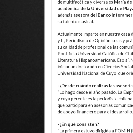
de multifacética y diversa es
María de
académica de la Universidad de Pla
además
asesora del Banco Interameri
su talento musical.
Actualmente imparte en nuestra casa d
y II, Periodismo de Opinión, tesis y pr
su calidad de profesional de las comuni
Pontificia Universidad Católica de Ch
Literatura Hispanoamericana. Eso sí, M
iniciar un doctorado en Ciencias Socia
Universidad Nacional de Cuyo, que orie
-¿Desde cuándo realizas las asesoría
“Lo hago desde el año pasado. La Emp
y cuya gerente es la periodista chilena
que participara en asesorías comunicac
de apoyo financiero para el desarrollo.
-¿En qué consisten?
“La primera estuvo dirigida a FOMIN (F