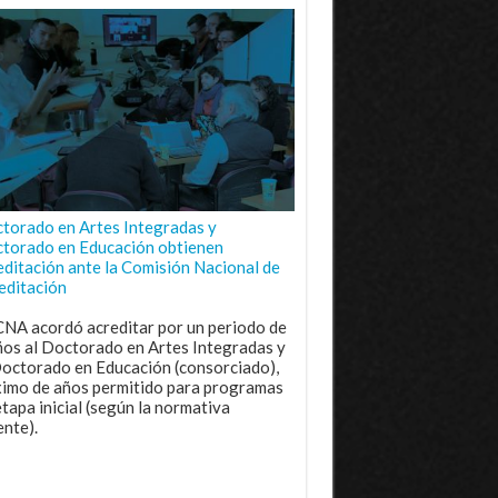
torado en Artes Integradas y
torado en Educación obtienen
editación ante la Comisión Nacional de
editación
CNA acordó acreditar por un periodo de
ños al Doctorado en Artes Integradas y
Doctorado en Educación (consorciado),
imo de años permitido para programas
etapa inicial (según la normativa
ente).