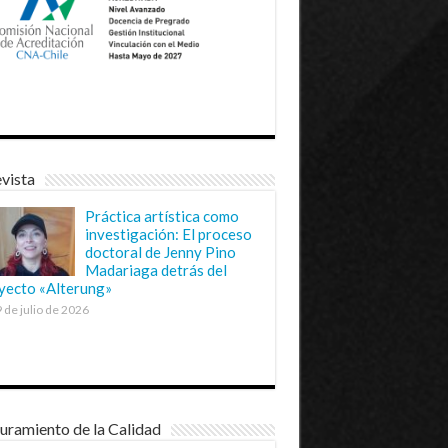
vista
Práctica artística como
investigación: El proceso
doctoral de Jenny Pino
Madariaga detrás del
yecto «Alterung»
 de julio de 2026
uramiento de la Calidad