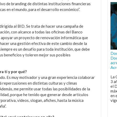
vo de branding de distintas instituciones financieras
as en el mundo, para el desarrollo económico”.
irigida al BID. Se trata de hacer una campaña de
ación, con alcance a todas las oficinas del Banco
 apoyar un proyecto de renovación informática que
 hacer una gestión efectiva de este cambio desde la
iempre es un desafío para toda institución, que debe
Doc
us beneficios y toleren mejor sus posibles
Doc
acr
Acr
ra ti y por qué?
La 
do. Es muy motivador y una gran experiencia colaborar
3 a
á repercusiones en distintas culturas y climas
el 
Además, me permite usar todas las posibilidades de la
máx
alidad, porque he tenido que generar desde artículos
en 
porativa, videos, slogan, afiches, hasta la música
vig
ña”.
ital ¿qué ventajas ves en ella?