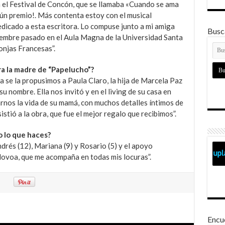
n el Festival de Concón, que se llamaba «Cuando se ama
ún premio!. Más contenta estoy con el musical
edicado a esta escritora. Lo compuse junto a mi amiga
Busca
embre pasado en el Aula Magna de la Universidad Santa
njas Francesas”.
a la madre de “Papelucho”?
a se la propusimos a Paula Claro, la hija de Marcela Paz
u nombre. Ella nos invitó y en el living de su casa en
rnos la vida de su mamá, con muchos detalles íntimos de
istió a la obra, que fue el mejor regalo que recibimos”.
o lo que haces?
drés (12), Mariana (9) y Rosario (5) y el apoyo
Novoa, que me acompaña en todas mis locuras”.
Encu