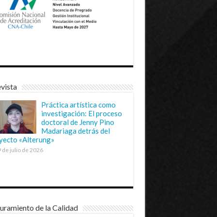
vista
Práctica artística como
investigación: El proceso
doctoral de Jenny Pino
Madariaga detrás del
yecto «Alterung»
 de julio de 2026
uramiento de la Calidad