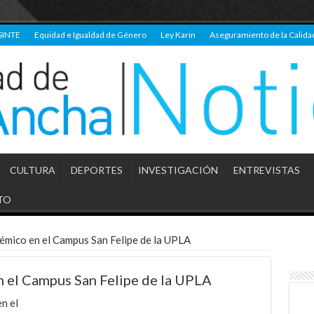
SINTE
Equidad e Igualdad de Género
Ley Karin
Aseguramiento de la Calida
CULTURA
DEPORTES
INVESTIGACIÓN
ENTREVISTAS
TO
démico en el Campus San Felipe de la UPLA
en el Campus San Felipe de la UPLA
n el