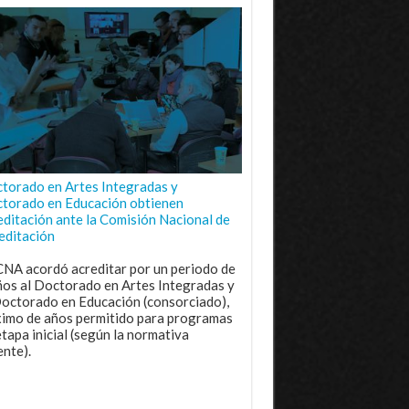
torado en Artes Integradas y
torado en Educación obtienen
editación ante la Comisión Nacional de
editación
CNA acordó acreditar por un periodo de
ños al Doctorado en Artes Integradas y
Doctorado en Educación (consorciado),
imo de años permitido para programas
etapa inicial (según la normativa
ente).