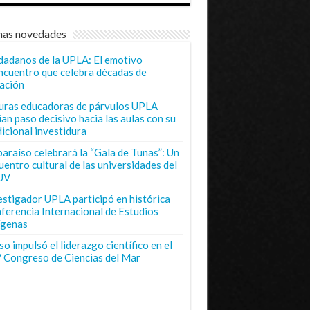
mas novedades
dadanos de la UPLA: El emotivo
ncuentro que celebra décadas de
ación
uras educadoras de párvulos UPLA
ian paso decisivo hacia las aulas con su
dicional investidura
paraíso celebrará la “Gala de Tunas”: Un
uentro cultural de las universidades del
UV
estigador UPLA participó en histórica
ferencia Internacional de Estudios
ígenas
o impulsó el liderazgo científico en el
 Congreso de Ciencias del Mar