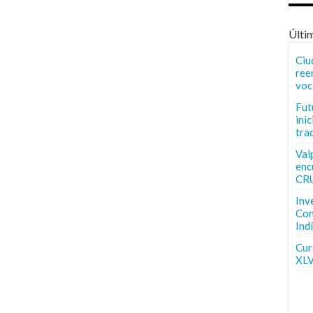
Últi
Ciu
ree
voc
Fut
inic
tra
Val
enc
CR
Inv
Con
Ind
Curs
XLV