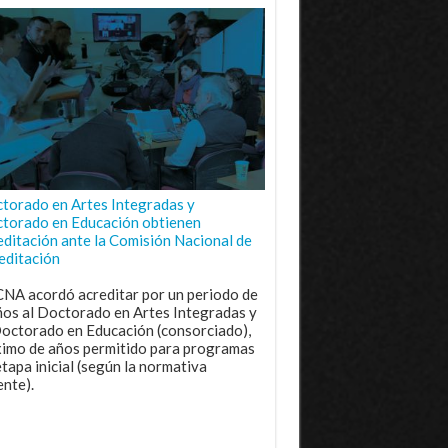
torado en Artes Integradas y
torado en Educación obtienen
editación ante la Comisión Nacional de
editación
CNA acordó acreditar por un periodo de
ños al Doctorado en Artes Integradas y
Doctorado en Educación (consorciado),
imo de años permitido para programas
etapa inicial (según la normativa
ente).