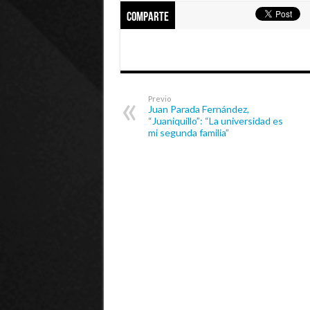
Comparte
Previo
Juan Parada Fernández,
“Juaniquillo”: “La universidad es
mi segunda familia”