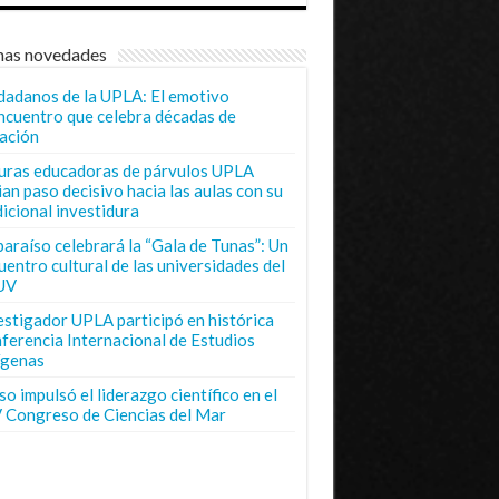
mas novedades
dadanos de la UPLA: El emotivo
ncuentro que celebra décadas de
ación
uras educadoras de párvulos UPLA
ian paso decisivo hacia las aulas con su
dicional investidura
paraíso celebrará la “Gala de Tunas”: Un
uentro cultural de las universidades del
UV
estigador UPLA participó en histórica
ferencia Internacional de Estudios
ígenas
o impulsó el liderazgo científico en el
 Congreso de Ciencias del Mar