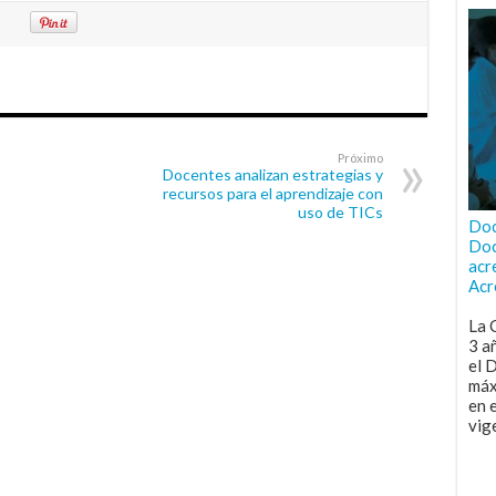
Próximo
Docentes analizan estrategias y
recursos para el aprendizaje con
uso de TICs
Doc
Doc
acr
Acr
La 
3 a
el 
máx
en 
vig