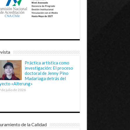
vista
Práctica artística como
investigación: El proceso
doctoral de Jenny Pino
Madariaga detrás del
yecto «Alterung»
 de julio de 2026
uramiento de la Calidad