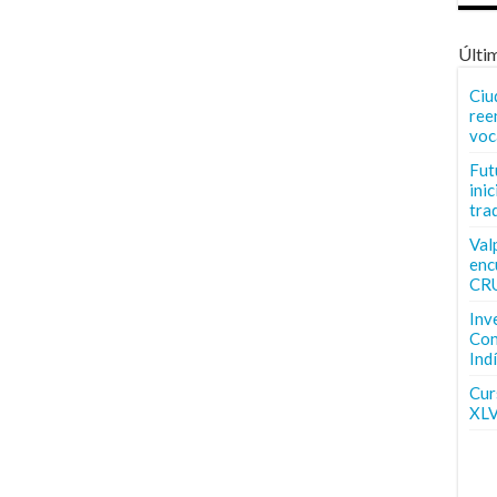
Últi
Ciu
ree
voc
Fut
inic
tra
Val
enc
CR
Inv
Con
Ind
Curs
XLV