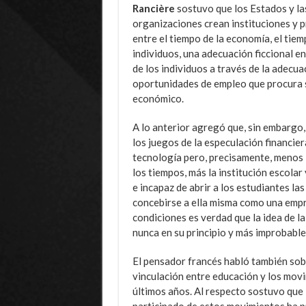
Rancière
sostuvo que los Estados y la
organizaciones crean instituciones y 
entre el tiempo de la economía, el tiemp
individuos, una adecuación ficcional e
de los individuos a través de la adecu
oportunidades de empleo que procura s
económico.
A lo anterior agregó que, sin embargo
los juegos de la especulación financier
tecnología pero, precisamente, menos l
los tiempos, más la institución escolar
e incapaz de abrir a los estudiantes la
concebirse a ella misma como una empr
condiciones es verdad que la idea de la
nunca en su principio y más improbable 
El pensador francés habló también sobr
vinculación entre educación y los movi
últimos años. Al respecto sostuvo que 
participado de estos movimientos ha p