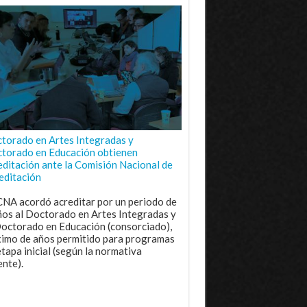
torado en Artes Integradas y
torado en Educación obtienen
editación ante la Comisión Nacional de
editación
CNA acordó acreditar por un periodo de
ños al Doctorado en Artes Integradas y
Doctorado en Educación (consorciado),
imo de años permitido para programas
etapa inicial (según la normativa
ente).