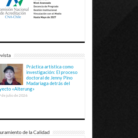
vista
Práctica artística como
investigación: El proceso
doctoral de Jenny Pino
Madariaga detrás del
yecto «Alterung»
 de julio de 2026
uramiento de la Calidad