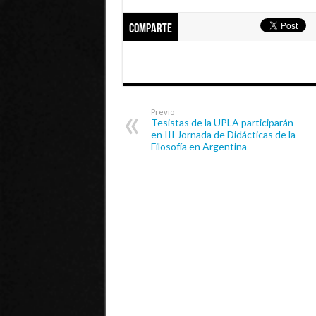
Comparte
Previo
Tesistas de la UPLA participarán
en III Jornada de Didácticas de la
Filosofía en Argentina