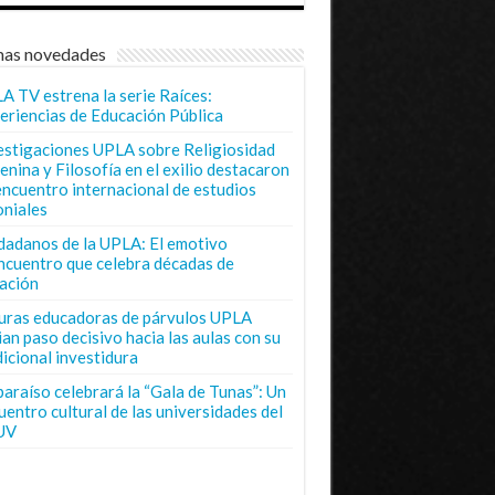
mas novedades
A TV estrena la serie Raíces:
eriencias de Educación Pública
estigaciones UPLA sobre Religiosidad
enina y Filosofía en el exilio destacaron
encuentro internacional de estudios
oniales
dadanos de la UPLA: El emotivo
ncuentro que celebra décadas de
ación
uras educadoras de párvulos UPLA
ian paso decisivo hacia las aulas con su
dicional investidura
paraíso celebrará la “Gala de Tunas”: Un
uentro cultural de las universidades del
UV