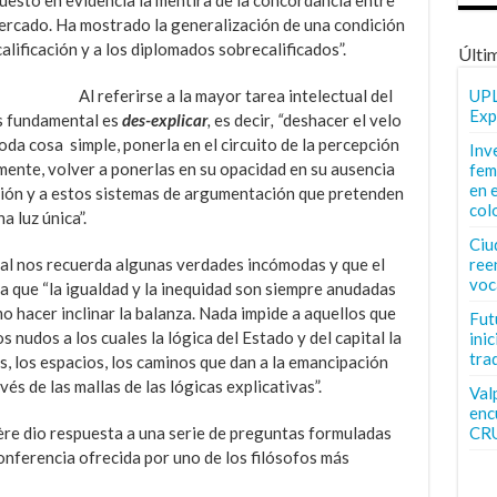
mercado. Ha mostrado la generalización de una condición
alificación y a los diplomados sobrecalificados”.
Últi
Al referirse a la mayor tarea intelectual del
UPL
Exp
s fundamental es
des-explicar
,
es decir
, “
deshacer el velo
oda cosa simple, ponerla en el circuito de la percepción
Inv
amente, volver a ponerlas en su opacidad en su ausencia
fem
en 
ión y a estos sistemas de argumentación que pretenden
col
a luz única”.
Ciu
al nos recuerda algunas verdades incómodas y que el
ree
voc
 que “la igualdad y la inequidad son siempre anudadas
o hacer inclinar la balanza. Nada impide a aquellos que
Fut
os nudos a los cuales la lógica del Estado y del capital la
inic
tra
es, los espacios, los caminos que dan a la emancipación
vés de las mallas de las lógicas explicativas”.
Val
enc
ière dio respuesta a una serie de preguntas formuladas
CR
conferencia ofrecida por uno de los filósofos más