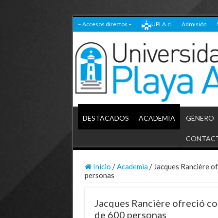
– Accesos directos –
UPLA.cl
Admisión
DESTACADOS
ACADEMIA
GÉNERO
CONTAC
Inicio
/
Academia
/
Jacques Rancière of
personas
Jacques Rancière ofreció co
de 600 personas