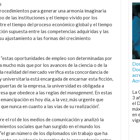
s
procedimientos para generar una armonía imaginaria
o de las instituciones y el tiempo vivido por los
ntre el tiempo del proceso económico global y el tiempo
ación supuesta entre las competencias adquiridas y las
u ajustamiento a las formas del crecimiento
, “estas oportunidades de empleo son determinadas por
Doc
a mucho más que por los avances de la ciencia o de la
Doc
a realidad del mercado verifica esta concordancia de
acr
 y universitaria está encargada de encarnar esta ficción,
Acr
s puertas de la empresa, la universidad es obligada a
La 
esa que obedece a las reglas del
management
. En estas
3 a
 emancipación es hoy día, a la vez, más urgente que
el 
que nunca en cuanto a las vías de su realización”.
máx
en 
e el rol de los medios de comunicación y analizó la
vig
mientos sociales que han surgido en el mundo los
“el gran número de los diplomados sin trabajo que ha
uesto en evidencia la mentira de la concordancia entre