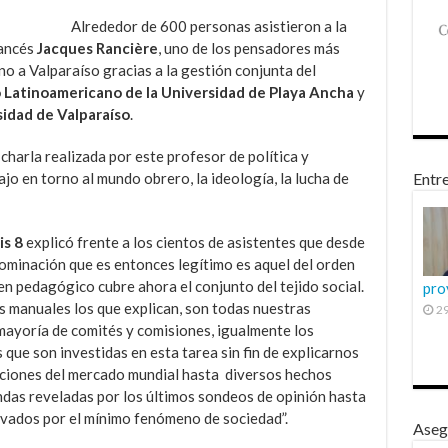
Alrededor de 600 personas asistieron a la
rancés
Jacques Rancière
, uno de los pensadores más
no a Valparaíso gracias a la gestión conjunta del
 Latinoamericano de la Universidad de Playa Ancha
y
sidad de Valparaíso
.
 charla realizada por este profesor de política y
ajo en torno al mundo obrero, la ideología, la lucha de
Entre
is 8
explicó frente a los cientos de asistentes que desde
dominación que es entonces legítimo es aquel del orden
n pedagógico cubre ahora el conjunto del tejido social.
pro
s manuales los que explican, son todas nuestras
29
a mayoría de comités y comisiones, igualmente los
s que son investidas en esta tarea sin fin de explicarnos
gaciones del mercado mundial hasta diversos hechos
ndas reveladas por los últimos sondeos de opinión hasta
evados por el mínimo fenómeno de sociedad”.
Aseg