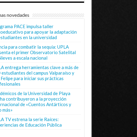
mas novedades
grama PACE impulsa taller
coeducativo para apoyar la adaptación
estudiantes en la universidad
ncia para combatir la sequía: UPLA
senta el primer Observatorio Satelital
Nieves a escala nacional
A entrega herramientas clave a más de
 estudiantes del campus Valparaíso y
Felipe para iniciar sus prácticas
fesionales
démicos de la Universidad de Playa
ha contribuyeron a la proyección
ernacional de «Cuentos Antárticos y
o más»
A TV estrena la serie Raíces:
eriencias de Educación Pública