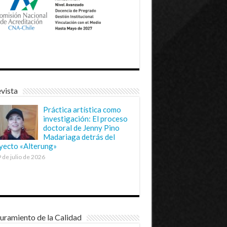
vista
Práctica artística como
investigación: El proceso
doctoral de Jenny Pino
Madariaga detrás del
yecto «Alterung»
 de julio de 2026
uramiento de la Calidad