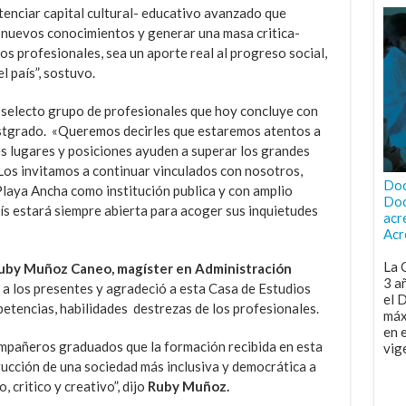
tenciar capital cultural- educativo avanzado que
 nuevos conocimientos y generar una masa critica-
os profesionales, sea un aporte real al progreso social,
l país”, sostuvo.
 selecto grupo de profesionales que hoy concluye con
ostgrado. «Queremos decirles que estaremos atentos a
s lugares y posiciones ayuden a superar los grandes
os invitamos a continuar vinculados con nosotros,
Doc
Playa Ancha como institución publica y con amplio
Doc
aís estará siempre abierta para acoger sus inquietudes
acr
Acr
La 
by Muñoz Caneo, magíster en Administración
3 a
a los presentes y agradeció a esta Casa de Estudios
el 
petencias, habilidades destrezas de los profesionales.
máx
en 
mpañeros graduados que la formación recibida en esta
vig
rucción de una sociedad más inclusiva y democrática a
, critico y creativo”, dijo
Ruby Muñoz.