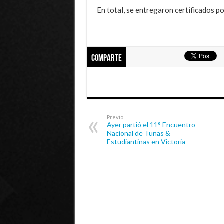
En total, se entregaron certificados p
Comparte
Previo
Ayer partió el 11° Encuentro
Nacional de Tunas &
Estudiantinas en Victoria