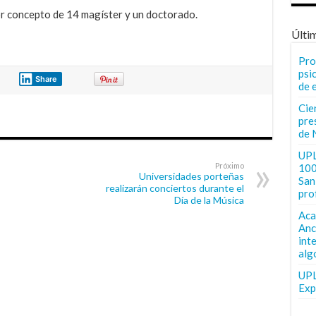
or concepto de 14 magíster y un doctorado.
Últi
Pro
psi
Share
de 
Cie
pre
de 
UPL
Próximo
100
Universidades porteñas
San 
realizarán conciertos durante el
pro
Día de la Música
Aca
Anc
int
alg
UPL
Exp