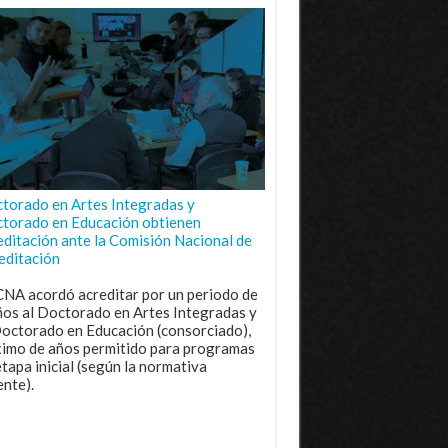
torado en Artes Integradas y
torado en Educación obtienen
editación ante la Comisión Nacional de
editación
CNA acordó acreditar por un periodo de
ños al Doctorado en Artes Integradas y
Doctorado en Educación (consorciado),
imo de años permitido para programas
etapa inicial (según la normativa
ente).