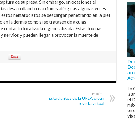
aptura de su presa. Sin embargo, en ocasiones el
ias desarrollando reacciones alérgicas algunas veces
l, estos nematocistos se descargan penetrando en la piel
 en la dermis como si se tratasen de agujas
 e contacto localizada o generalizada. Estas toxinas
 nervios y pueden llegar a provocar la muerte del
Doc
Doc
acr
Acr
La 
3 a
Próximo
Estudiantes de la UPLA crean
el 
revista virtual
máx
en 
vig