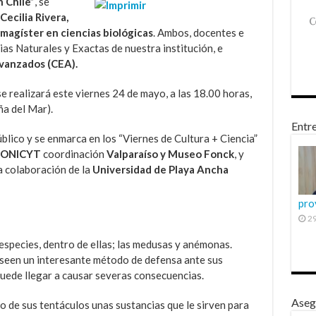
 Chile”
, se
Cecilia Rivera,
, magíster en ciencias biológicas
. Ambos, docentes e
ias Naturales y Exactas de nuestra institución, e
vanzados (CEA).
se realizará este viernes 24 de mayo, a las 18.00 horas,
ña del Mar).
Entre
blico y se enmarca en los “Viernes de Cultura + Ciencia”
CONICYT
coordinación
Valparaíso y Museo Fonck
, y
a colaboración de la
Universidad de Playa Ancha
pro
29
 especies, dentro de ellas; las medusas y anémonas.
seen un interesante método de defensa ante sus
uede llegar a causar severas consecuencias.
Aseg
de sus tentáculos unas sustancias que le sirven para