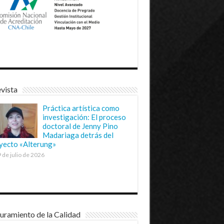
vista
Práctica artística como
investigación: El proceso
doctoral de Jenny Pino
Madariaga detrás del
yecto «Alterung»
 de julio de 2026
uramiento de la Calidad