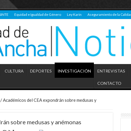
SINTE
Equidad e Igualdad de Género
Ley Karin
Aseguramiento de la Calida
CULTURA
DEPORTES
INVESTIGACIÓN
ENTREVISTAS
CONTACTO
/
Académicos del CEA expondrán sobre medusas y
rán sobre medusas y anémonas