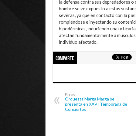
la defensa contra sus depredadores o c
hombre se ve expuesto a estas sustanc
severas, ya que en contacto con la pie
rompiéndose e inyectando su contenido
hipodérmicas, induciendo una urticaria
afectan fundamentalmente a músculos y
individuo afectado.
Comparte
Previo
Orquesta Marga Marga se
presenta en XXVI Temporada de
Conciertos