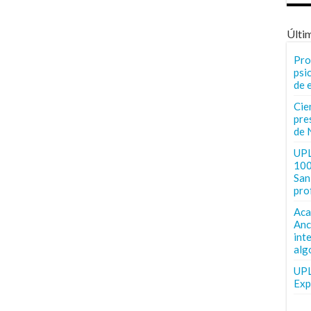
Últi
Pro
psi
de 
Cie
pre
de 
UPL
100
San 
pro
Aca
Anc
int
alg
UPL
Exp