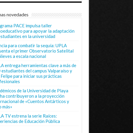
mas novedades
grama PACE impulsa taller
coeducativo para apoyar la adaptación
estudiantes en la universidad
ncia para combatir la sequía: UPLA
senta el primer Observatorio Satelital
Nieves a escala nacional
A entrega herramientas clave a más de
 estudiantes del campus Valparaíso y
Felipe para iniciar sus prácticas
fesionales
démicos de la Universidad de Playa
ha contribuyeron a la proyección
ernacional de «Cuentos Antárticos y
o más»
A TV estrena la serie Raíces:
eriencias de Educación Pública