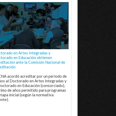
torado en Artes Integradas y
torado en Educación obtienen
editación ante la Comisión Nacional de
editación
CNA acordó acreditar por un periodo de
ños al Doctorado en Artes Integradas y
Doctorado en Educación (consorciado),
imo de años permitido para programas
etapa inicial (según la normativa
ente).