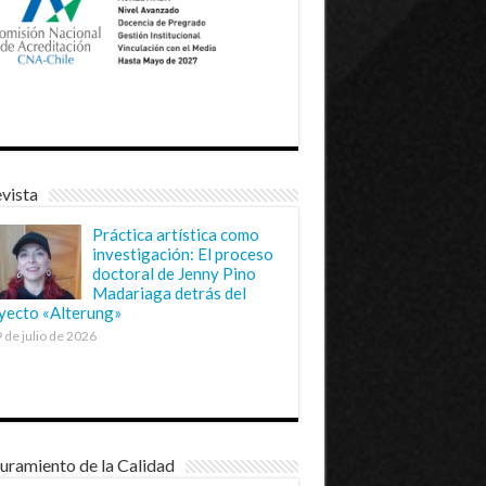
vista
Práctica artística como
investigación: El proceso
doctoral de Jenny Pino
Madariaga detrás del
yecto «Alterung»
 de julio de 2026
uramiento de la Calidad