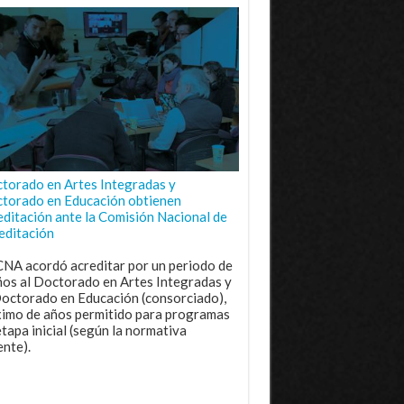
torado en Artes Integradas y
torado en Educación obtienen
editación ante la Comisión Nacional de
editación
CNA acordó acreditar por un periodo de
ños al Doctorado en Artes Integradas y
Doctorado en Educación (consorciado),
imo de años permitido para programas
etapa inicial (según la normativa
ente).