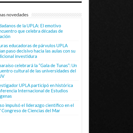
mas novedades
dadanos de la UPLA: El emotivo
ncuentro que celebra décadas de
ación
uras educadoras de párvulos UPLA
ian paso decisivo hacia las aulas con su
dicional investidura
paraíso celebrará la “Gala de Tunas”: Un
uentro cultural de las universidades del
UV
estigador UPLA participó en histórica
ferencia Internacional de Estudios
ígenas
o impulsó el liderazgo científico en el
 Congreso de Ciencias del Mar