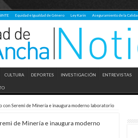
SINTE
Equidad e Igualdad de Género
Ley Karin
Aseguramiento de la Calida
CULTURA
DEPORTES
INVESTIGACIÓN
ENTREVISTAS
TO
o con Seremi de Minería e inaugura moderno laboratorio
remi de Minería e inaugura moderno