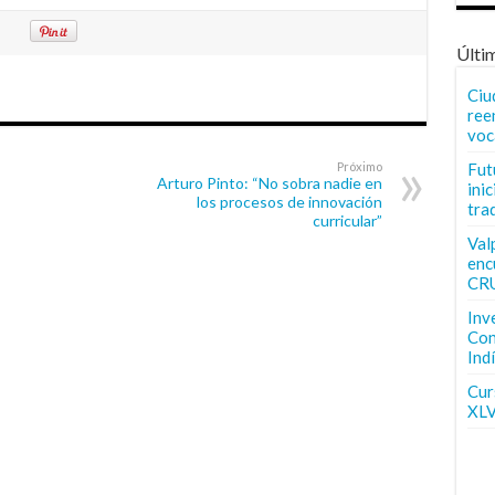
Últi
Ciu
ree
voc
Próximo
Fut
Arturo Pinto: “No sobra nadie en
inic
los procesos de innovación
tra
curricular”
Val
enc
CR
Inv
Con
Ind
Curs
XLV