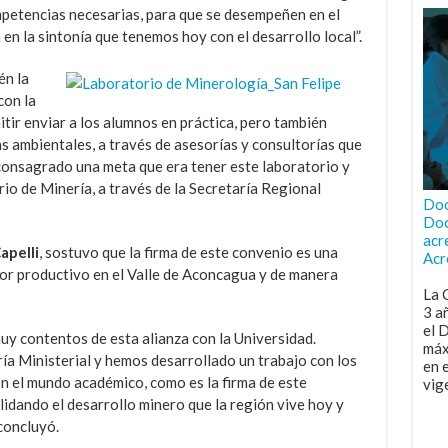
competencias necesarias, para que se desempeñen en el
 en la sintonía que tenemos hoy con el desarrollo local”.
én la
con la
itir enviar a los alumnos en práctica, pero también
as ambientales, a través de asesorías y consultorías que
onsagrado una meta que era tener este laboratorio y
rio de Minería, a través de la Secretaría Regional
Doc
Doc
acr
apelli
, sostuvo que la firma de este convenio es una
Acr
tor productivo en el Valle de Aconcagua y de manera
La 
3 a
el 
 contentos de esta alianza con la Universidad.
máx
ría Ministerial y hemos desarrollado un trabajo con los
en 
n el mundo académico, como es la firma de este
vig
lidando el desarrollo minero que la región vive hoy y
concluyó.