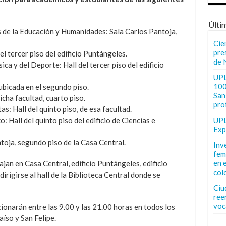
Últi
s de la Educación y Humanidades: Sala Carlos Pantoja,
Cie
pre
el tercer piso del edificio Puntángeles.
de 
ica y del Deporte: Hall del tercer piso del edificio
UPL
100
ubicada en el segundo piso.
San 
icha facultad, cuarto piso.
pro
s: Hall del quinto piso, de esa facultad.
 Hall del quinto piso del edificio de Ciencias e
UPL
Exp
toja, segundo piso de la Casa Central.
Inv
fem
en 
ajan en Casa Central, edificio Puntángeles, edificio
col
irigirse al hall de la Biblioteca Central donde se
Ciu
ree
voc
onarán entre las 9.00 y las 21.00 horas en todos los
íso y San Felipe.