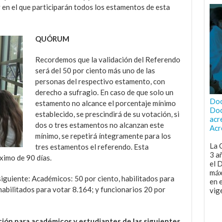
y en el que participarán todos los estamentos de esta
QUÓRUM
Recordemos que la validación del Referendo
será del 50 por ciento más uno de las
personas del respectivo estamento, con
derecho a sufragio. En caso de que solo un
Doc
estamento no alcance el porcentaje mínimo
Doc
establecido, se prescindirá de su votación, si
acr
dos o tres estamentos no alcanzan este
Acr
mínimo, se repetirá íntegramente para los
La 
tres estamentos el referendo. Esta
3 a
ximo de 90 días.
el 
máx
iguiente: Académicos: 50 por ciento, habilitados para
en 
habilitados para votar 8.164; y funcionarios 20 por
vig
ión para académicos y estudiantes de las siguientes