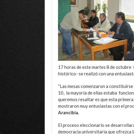
17 horas de este martes 8 de octubre 
histórico- se realizó con una entusiast
“Las mesas comenzaron a constituirse ce
10, la mayoría de ellas estaba funcion
queremos resaltar es que esta primera
mostraron muy entusiastas con el proce
Arancibia.
El proceso eleccionario se desarrollará
democracia universitaria que ofrezca la