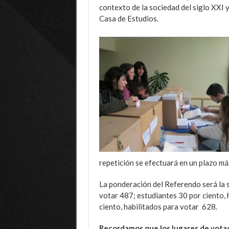
contexto de la sociedad del siglo XXI 
Casa de Estudios.
repetición se efectuará en un plazo má
La ponderación del Referendo será la s
votar 487; estudiantes 30 por ciento, 
ciento, habilitados para votar 628.
Recordamos que los lugares de votac