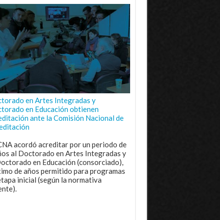
torado en Artes Integradas y
torado en Educación obtienen
editación ante la Comisión Nacional de
editación
CNA acordó acreditar por un periodo de
ños al Doctorado en Artes Integradas y
Doctorado en Educación (consorciado),
imo de años permitido para programas
etapa inicial (según la normativa
ente).