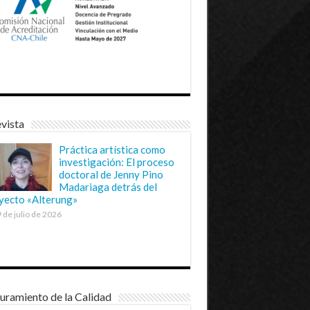
vista
Práctica artística como
investigación: El proceso
doctoral de Jenny Pino
Madariaga detrás del
yecto «Alterung»
 de julio de 2026
uramiento de la Calidad