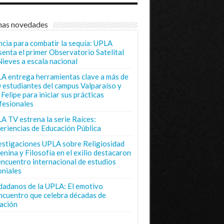
mas novedades
ncia para combatir la sequía: UPLA
senta el primer Observatorio Satelital
Nieves a escala nacional
A entrega herramientas clave a más de
 estudiantes del campus Valparaíso y
Felipe para iniciar sus prácticas
fesionales
A TV estrena la serie Raíces:
eriencias de Educación Pública
estigaciones UPLA sobre Religiosidad
enina y Filosofía en el exilio destacaron
encuentro internacional de estudios
oniales
dadanos de la UPLA: El emotivo
ncuentro que celebra décadas de
ación