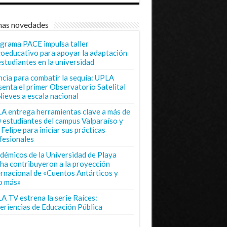
mas novedades
grama PACE impulsa taller
coeducativo para apoyar la adaptación
estudiantes en la universidad
ncia para combatir la sequía: UPLA
senta el primer Observatorio Satelital
Nieves a escala nacional
A entrega herramientas clave a más de
 estudiantes del campus Valparaíso y
Felipe para iniciar sus prácticas
fesionales
démicos de la Universidad de Playa
ha contribuyeron a la proyección
ernacional de «Cuentos Antárticos y
o más»
A TV estrena la serie Raíces:
eriencias de Educación Pública