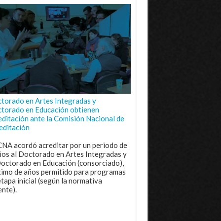
torado en Artes Integradas y
torado en Educación obtienen
editación ante la Comisión Nacional de
editación
CNA acordó acreditar por un periodo de
ños al Doctorado en Artes Integradas y
Doctorado en Educación (consorciado),
imo de años permitido para programas
etapa inicial (según la normativa
ente).