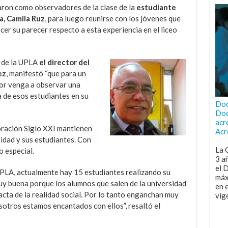
aron como observadores de la clase de la
estudiante
a, Camila Ruz
, para luego reunirse con los jóvenes que
cer su parecer respecto a esta experiencia en el liceo
s de la UPLA
el director del
ez
, manifestó “que para un
ctor venga a observar una
a de esos estudiantes en su
Doc
Doc
acr
ración Siglo XXI mantienen
Acr
sidad y sus estudiantes. Con
La 
o especial.
3 a
el 
PLA, actualmente hay 15 estudiantes realizando su
máx
uy buena porque los alumnos que salen de la universidad
en 
ta de la realidad social. Por lo tanto enganchan muy
vig
osotros estamos encantados con ellos”, resaltó el