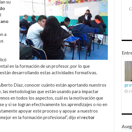
lan su
edo
l
cano
on a
us
Entre
licó
ntal en la formación de un profesor, por lo que
 están desarrollando estas actividades formativas.
Alberto Díaz, conocer cuánto están aportando nuestros
pro
e, las metodologías que están usando para impactar
29
mnos en todos los aspectos, cuál es la motivación que
ase y si se logran efectivamente los aprendizajes o no en
justamente apoyar este proceso y apoyar a nuestros
mejor en la formación profesional”, dijo el
rector
Aseg