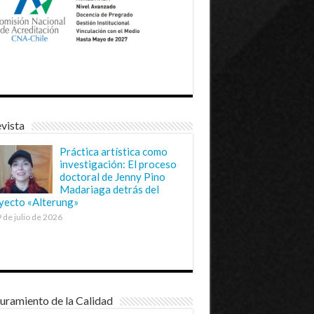
vista
Práctica artística como
investigación: El proceso
doctoral de Jenny Pino
Madariaga detrás del
yecto «Alterung»
 de julio de 2026
uramiento de la Calidad