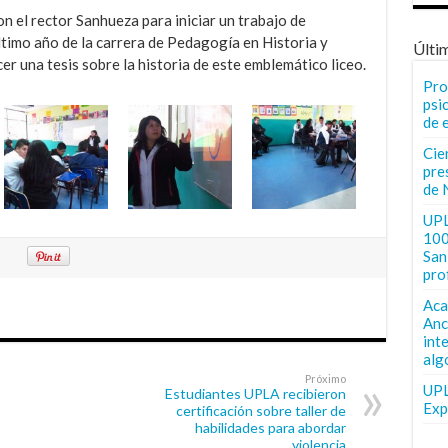
 el rector Sanhueza para iniciar un trabajo de
ltimo año de la carrera de Pedagogía en Historia y
Últi
er una tesis sobre la historia de este emblemático liceo.
Pro
psi
de 
Cie
pre
de 
UPL
100
San 
pro
Aca
Anc
int
alg
Próximo
UPL
Estudiantes UPLA recibieron
Exp
certificación sobre taller de
habilidades para abordar
violencia