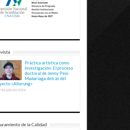
vista
Práctica artística como
investigación: El proceso
doctoral de Jenny Pino
Madariaga detrás del
yecto «Alterung»
 de julio de 2026
uramiento de la Calidad