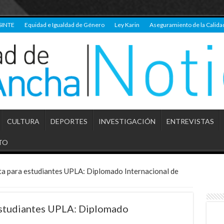
SINTE
Equidad e Igualdad de Género
Ley Karin
Aseguramiento de la Calida
CULTURA
DEPORTES
INVESTIGACIÓN
ENTREVISTAS
TO
ta para estudiantes UPLA: Diplomado Internacional de
estudiantes UPLA: Diplomado