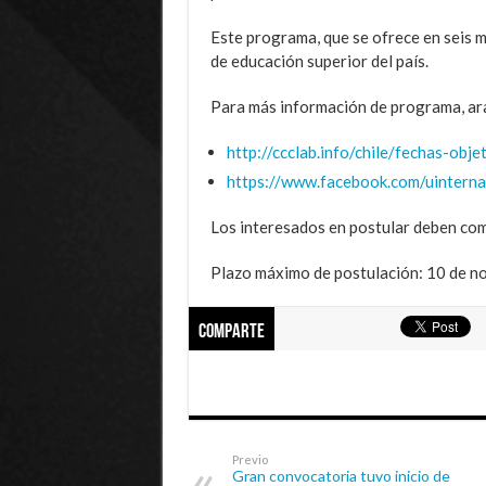
Este programa, que se ofrece en seis m
de educación superior del país.
Para más información de programa, ara
http://ccclab.info/chile/fechas-obje
https://www.facebook.com/uinterna
Los interesados en postular deben co
Plazo máximo de postulación: 10 de n
Comparte
Previo
Gran convocatoria tuvo inicio de