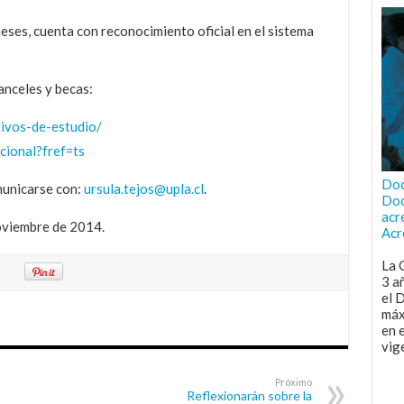
eses, cuenta con reconocimiento oficial en el sistema
nceles y becas:
tivos-de-estudio/
cional?fref=ts
Doc
municarse con:
ursula.tejos@upla.cl
.
Doc
acr
oviembre de 2014.
Acr
La 
3 a
el 
máx
en 
vig
Próximo
Reflexionarán sobre la