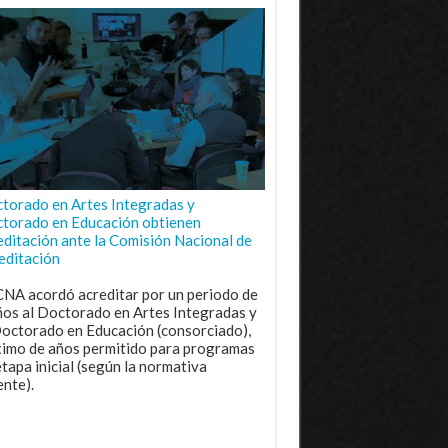
torado en Artes Integradas y
torado en Educación obtienen
editación ante la Comisión Nacional de
editación
CNA acordó acreditar por un periodo de
ños al Doctorado en Artes Integradas y
Doctorado en Educación (consorciado),
imo de años permitido para programas
etapa inicial (según la normativa
ente).