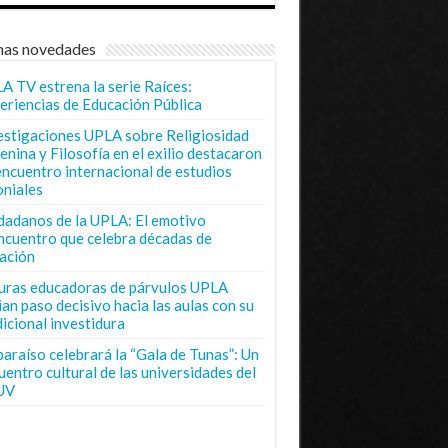
mas novedades
A TV estrena la serie Raíces:
eriencias de Educación Pública
estigaciones UPLA sobre Religiosidad
enina y Filosofía en el exilio destacaron
encuentro internacional de estudios
oniales
dadanos de la UPLA: El emotivo
ncuentro que celebra décadas de
ación
uras educadoras de párvulos UPLA
ian paso decisivo hacia las aulas con su
dicional investidura
paraíso celebrará la “Gala de Tunas”: Un
uentro cultural de las universidades del
UV