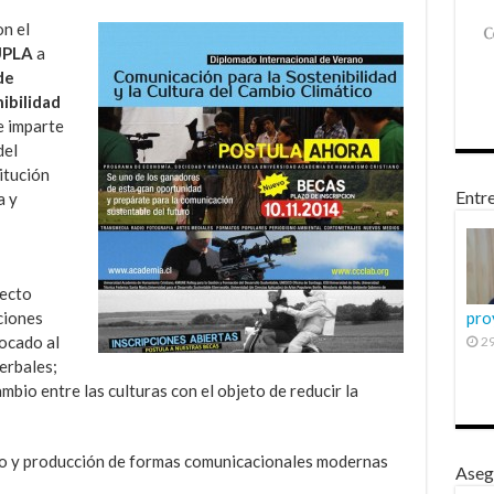
n el
UPLA
a
de
ibilidad
e imparte
del
itución
Entre
a y
yecto
ciones
pro
ocado al
29
erbales;
mbio entre las culturas con el objeto de reducir la
llo y producción de formas comunicacionales modernas
Aseg