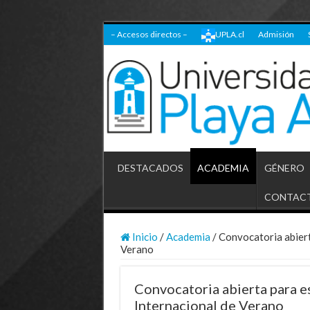
– Accesos directos –
UPLA.cl
Admisión
DESTACADOS
ACADEMIA
GÉNERO
CONTAC
Inicio
/
Academia
/
Convocatoria abier
Verano
Convocatoria abierta para 
Internacional de Verano