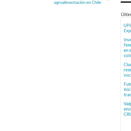
agroalimentación en Chile
Últi
UPL
Exp
Inv
fem
en 
col
Ciu
ree
voc
Fut
inic
tra
Val
enc
CR