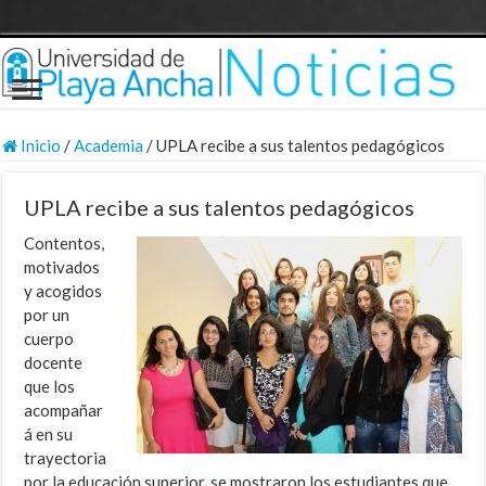
Inicio
/
Academia
/
UPLA recibe a sus talentos pedagógicos
UPLA recibe a sus talentos pedagógicos
Contentos,
motivados
y acogidos
por un
cuerpo
docente
que los
acompañar
á en su
trayectoria
por la educación superior, se mostraron los estudiantes que