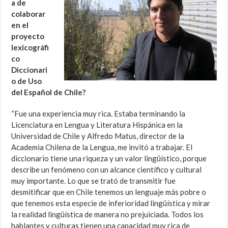
a de
colaborar
en el
proyecto
lexicográfi
co
Diccionari
o de Uso
del Español de Chile?
“Fue una experiencia muy rica. Estaba terminando la
Licenciatura en Lengua y Literatura Hispánica en la
Universidad de Chile y Alfredo Matus, director de la
Academia Chilena de la Lengua, me invitó a trabajar. El
diccionario tiene una riqueza y un valor lingüístico, porque
describe un fenómeno con un alcance científico y cultural
muy importante. Lo que se trató de transmitir fue
desmitificar que en Chile tenemos un lenguaje más pobre o
que tenemos esta especie de inferioridad lingüística y mirar
la realidad lingüística de manera no prejuiciada. Todos los
hablantes y culturas tienen una capacidad muy rica de