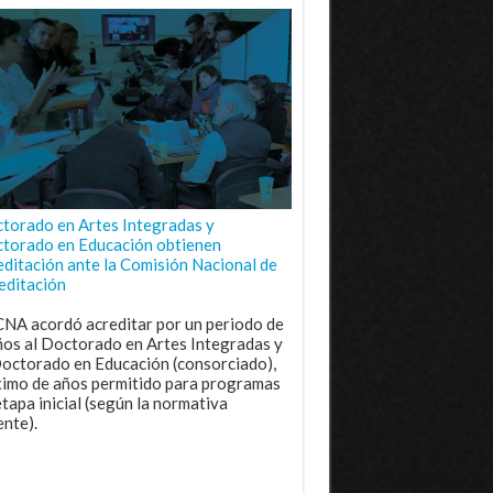
torado en Artes Integradas y
torado en Educación obtienen
editación ante la Comisión Nacional de
editación
CNA acordó acreditar por un periodo de
ños al Doctorado en Artes Integradas y
Doctorado en Educación (consorciado),
imo de años permitido para programas
etapa inicial (según la normativa
ente).