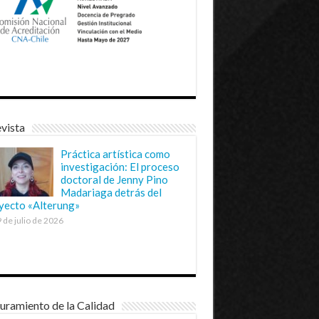
vista
Práctica artística como
investigación: El proceso
doctoral de Jenny Pino
Madariaga detrás del
yecto «Alterung»
 de julio de 2026
uramiento de la Calidad