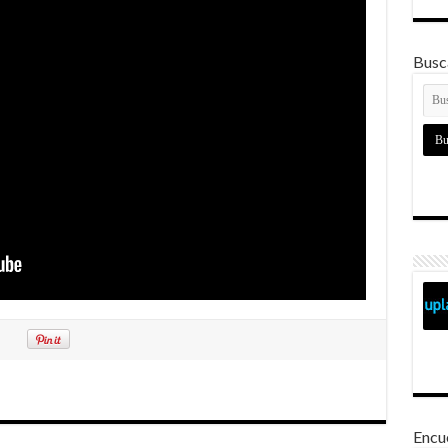
Busca
Encu