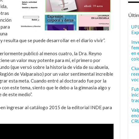
ida,
otras
Últi
ención
 para
UPL
Exp
 una
 y resulta que se puede desarrollar en el diario vivir”.
Inv
fem
en 
nteriormente publicó al menos cuatro, la Dra. Reyno
col
tiene un valor muy potente para mí, el primero por
ndo (que versó sobre la historia de vida de su abuela,
Ciu
 Región de Valparaíso) por un valor sentimental increíble
ree
voc
grar esta meta. Cuando entré al doctorado fue por la
 con este tema, siento que le debo a la gimnasia algo y
Fut
 de este medio”.
inic
tra
eben ingresar al catálogo 2015 de la editorial INDE para
Val
enc
CR