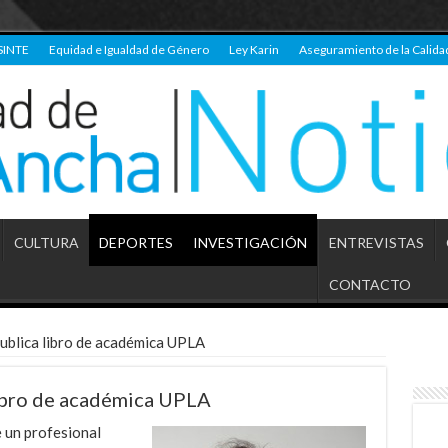
SINTE
Equidad e Igualdad de Género
Ley Karin
Aseguramiento de la Calida
CULTURA
DEPORTES
INVESTIGACIÓN
ENTREVISTAS
CONTACTO
publica libro de académica UPLA
libro de académica UPLA
e un profesional