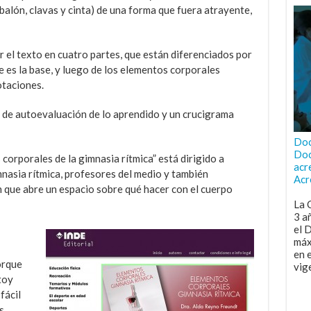
 balón, clavas y cinta) de una forma que fuera atrayente,
r el texto en cuatro partes, que están diferenciados por
e es la base, y luego de los elementos corporales
otaciones.
jo de autoevaluación de lo aprendido y un crucigrama
Doc
Doc
corporales de la gimnasia rítmica” está dirigido a
acr
mnasia rítmica, profesores del medio y también
Acr
 que abre un espacio sobre qué hacer con el cuerpo
La 
3 a
el 
máx
en 
orque
vig
toy
fácil
s,