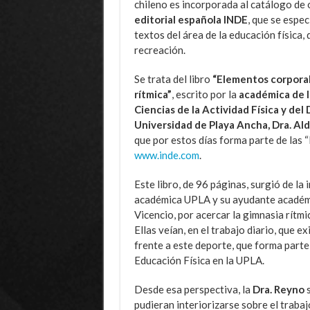
chileno es incorporada al catálogo de 
editorial española INDE
, que se espec
textos del área de la educación física, 
recreación.
Se trata del libro
“Elementos corporal
rítmica”
, escrito por la
académica de l
Ciencias de la Actividad Física y del
Universidad de Playa Ancha, Dra. Al
que por estos días forma parte de las
www.inde.com
.
Este libro, de 96 páginas, surgió de la 
académica UPLA y su ayudante académ
Vicencio, por acercar la gimnasia rítm
Ellas veían, en el trabajo diario, que 
frente a este deporte, que forma parte
Educación Física en la UPLA.
Desde esa perspectiva, la
Dra. Reyno
s
pudieran interiorizarse sobre el trabaj