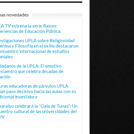
mas novedades
A TV estrena la serie Raíces:
eriencias de Educación Pública
estigaciones UPLA sobre Religiosidad
enina y Filosofía en el exilio destacaron
encuentro internacional de estudios
oniales
dadanos de la UPLA: El emotivo
ncuentro que celebra décadas de
ación
uras educadoras de párvulos UPLA
ian paso decisivo hacia las aulas con su
dicional investidura
paraíso celebrará la “Gala de Tunas”: Un
uentro cultural de las universidades del
UV