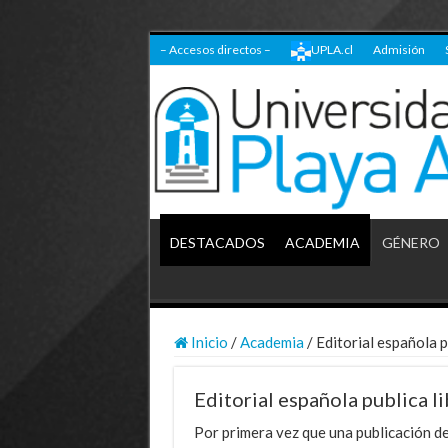
– Accesos directos –
UPLA.cl
Admisión
DESTACADOS
ACADEMIA
GÉNERO
Inicio
/
Academia
/
Editorial española 
Editorial española publica 
Por primera vez que una publicación d