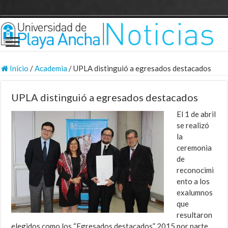
Inicio
/
Academia
/
UPLA distinguió a egresados destacados
UPLA distinguió a egresados destacados
El 1 de abril
se realizó
la
ceremonia
de
reconocimi
ento a los
exalumnos
que
resultaron
elegidos como los “Egresados destacados” 2015 por parte