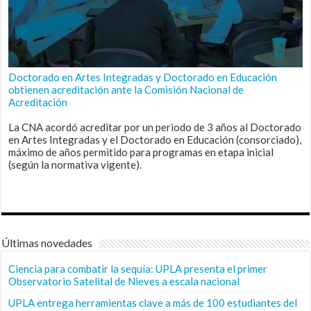
Doctorado en Artes Integradas y Doctorado en Educación
obtienen acreditación ante la Comisión Nacional de
Acreditación
La CNA acordó acreditar por un periodo de 3 años al Doctorado
en Artes Integradas y el Doctorado en Educación (consorciado),
máximo de años permitido para programas en etapa inicial
(según la normativa vigente).
Últimas novedades
Ciencia para combatir la sequía: UPLA presenta el primer
Observatorio Satelital de Nieves a escala nacional
UPLA entrega herramientas clave a más de 100 estudiantes del