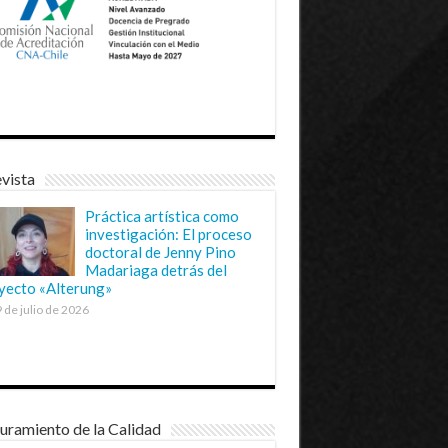
vista
Práctica artística como
investigación: El proceso
doctoral de Jenny Pino
Madariaga detrás del
yecto «Alterung»
 de julio de 2026
uramiento de la Calidad