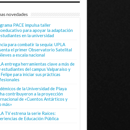
mas novedades
grama PACE impulsa taller
coeducativo para apoyar la adaptación
estudiantes en la universidad
ncia para combatir la sequía: UPLA
senta el primer Observatorio Satelital
Nieves a escala nacional
A entrega herramientas clave a más de
 estudiantes del campus Valparaíso y
Felipe para iniciar sus prácticas
fesionales
démicos de la Universidad de Playa
ha contribuyeron a la proyección
ernacional de «Cuentos Antárticos y
o más»
A TV estrena la serie Raíces:
eriencias de Educación Pública