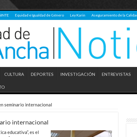
SINTE
Equidad e Igualdad de Género
Ley Karin
Aseguramiento de la Calida
CULTURA
DEPORTES
INVESTIGACIÓN
ENTREVISTAS
TO
n seminario internacional
rio internacional
ca educativa”, es el