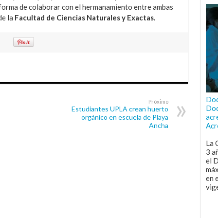
 forma de colaborar con el hermanamiento entre ambas
de la
Facultad de Ciencias Naturales y Exactas.
Doc
Próximo
Doc
Estudiantes UPLA crean huerto
acr
orgánico en escuela de Playa
Ancha
Acr
La 
3 a
el 
máx
en 
vig