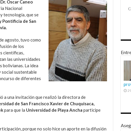
l
Dr. Óscar Caneo
ria Nacional
 y tecnología, que se
 Pontificia de San
via.
6 de agosto, tuvo como
fusión de los
Entre
 científicas,
zan las universidades
s bolivianas. La idea
y social sustentable
concurso de diferentes
pro
29
ó a una invitación que realizó la directora de
rsidad de San Francisco Xavier de Chuquisaca,
ek
para que la
Universidad de Playa Ancha
participe
Aseg
ticipación, porque no solo hice un aporte en la difusión