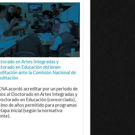
torado en Artes Integradas y
torado en Educación obtienen
editación ante la Comisión Nacional de
editación
CNA acordó acreditar por un periodo de
ños al Doctorado en Artes Integradas y
Doctorado en Educación (consorciado),
imo de años permitido para programas
etapa inicial (según la normativa
ente).