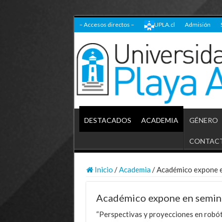
– Accesos directos –
UPLA.cl
Admisión
DESTACADOS
ACADEMIA
GÉNERO
CONTAC
Inicio
/
Academia
/
Académico expone e
Académico expone en semina
“Perspectivas y proyecciones en robóti