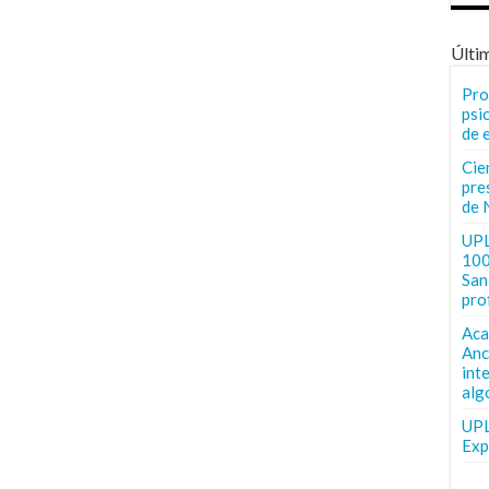
Últi
Pro
psi
de 
Cie
pre
de 
UPL
100
San 
pro
Aca
Anc
int
alg
UPL
Exp