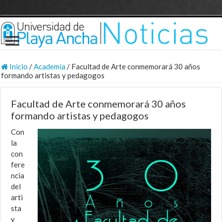
Inicio
/
Academia
/
Facultad de Arte conmemorará 30 años
formando artistas y pedagogos
Facultad de Arte conmemorará 30 años
formando artistas y pedagogos
Con
la
con
fere
ncia
del
arti
sta
y