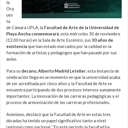
la
Orq
ues
ta
de Cámara UPLA, la
Facultad de Arte de la Universidad de
Playa Ancha conmemorará
, este miércoles 30 de noviembre
(12.00 horas) en la Sala de Arte Escénico, sus
30 años de
existencia
que han estado marcados por la calidad en la
formación de artistas y pedagogos que han pasado por sus
aulas.
Para su
decano, Alberto Madrid Letelier
, esta instancia de
celebración llega en un momento en que la universidad acaba
de ser acreditada por cinco años y la Facultad de Arte se
encuentra participando de dos procesos internos sumamente
importantes: La innovación de las carreras pedagógicas y el
proceso de armonización de las carreras profesionales.
Asimismo, destacó que la Facultad de Arte en estas tres
décadas ha tenido un papel significativo tanto a nivel
regional como nacional. “En este periodo la facultad ha