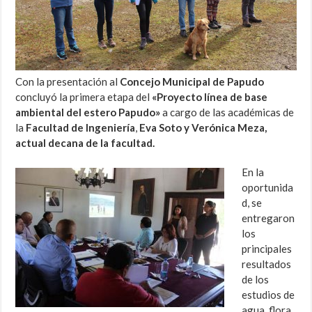
Con la presentación al
Concejo Municipal de Papudo
concluyó la primera etapa del
«Proyecto línea de base
ambiental del estero Papudo»
a cargo de las académicas de
la
Facultad de Ingeniería
,
Eva Soto y Verónica Meza,
actual decana de la facultad.
En la
oportunida
d, se
entregaron
los
principales
resultados
de los
estudios de
agua, flora