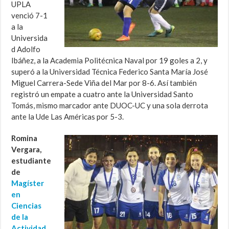
UPLA
venció 7-1
a la
Universida
d Adolfo
Ibáñez, a la Academia Politécnica Naval por 19 goles a 2, y
superó a la Universidad Técnica Federico Santa María José
Miguel Carrera-Sede Viña del Mar por 8-6. Así también
registró un empate a cuatro ante la Universidad Santo
Tomás, mismo marcador ante DUOC-UC y una sola derrota
ante la Ude Las Américas por 5-3.
Romina
Vergara,
estudiante
de
Magíster
en
Ciencias
de la
Actividad