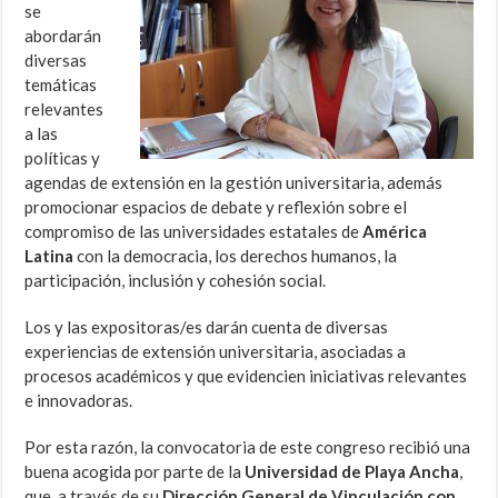
se
abordarán
diversas
temáticas
relevantes
a las
políticas y
agendas de extensión en la gestión universitaria, además
promocionar espacios de debate y reflexión sobre el
compromiso de las universidades estatales de
América
Latina
con la democracia, los derechos humanos, la
participación, inclusión y cohesión social.
Los y las expositoras/es darán cuenta de diversas
experiencias de extensión universitaria, asociadas a
procesos académicos y que evidencien iniciativas relevantes
e innovadoras.
Por esta razón, la convocatoria de este congreso recibió una
buena acogida por parte de la
Universidad de Playa Ancha
,
que, a través de su
Dirección General de Vinculación con