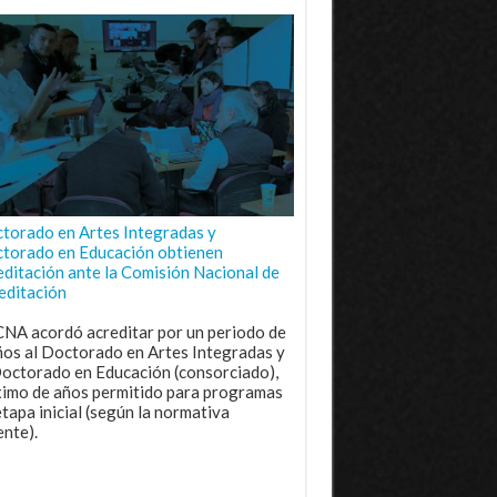
torado en Artes Integradas y
torado en Educación obtienen
editación ante la Comisión Nacional de
editación
CNA acordó acreditar por un periodo de
ños al Doctorado en Artes Integradas y
Doctorado en Educación (consorciado),
imo de años permitido para programas
etapa inicial (según la normativa
ente).