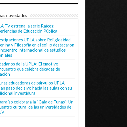
mas novedades
A TV estrena la serie Raíces:
eriencias de Educación Pública
estigaciones UPLA sobre Religiosidad
enina y Filosofía en el exilio destacaron
encuentro internacional de estudios
oniales
dadanos de la UPLA: El emotivo
ncuentro que celebra décadas de
ación
uras educadoras de párvulos UPLA
ian paso decisivo hacia las aulas con su
dicional investidura
paraíso celebrará la “Gala de Tunas”: Un
uentro cultural de las universidades del
UV