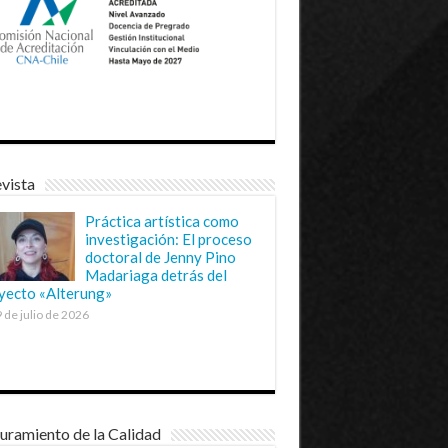
vista
Práctica artística como
investigación: El proceso
doctoral de Jenny Pino
Madariaga detrás del
yecto «Alterung»
 de julio de 2026
uramiento de la Calidad