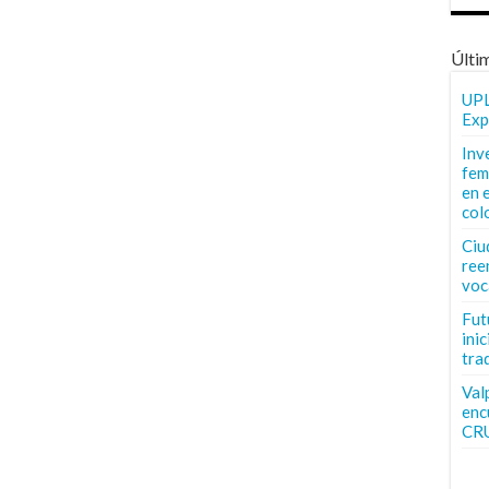
Últi
UPL
Exp
Inv
fem
en 
col
Ciu
ree
voc
Fut
inic
tra
Val
enc
CR