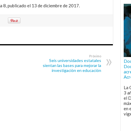
a 8, publicado el 13 de diciembre de 2017.
Próximo
Seis universidades estatales
Doc
sientan las bases para mejorar la
Doc
investigación en educación
acr
Acr
La 
3 a
el 
máx
en 
vig