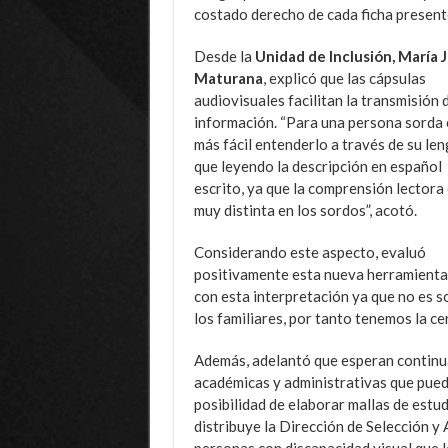
costado derecho de cada ficha presente
Desde la
Unidad de Inclusión, María 
Maturana
, explicó que las cápsulas
audiovisuales facilitan la transmisión d
información. “Para una persona sorda 
más fácil entenderlo a través de su le
que leyendo la descripción en español
escrito, ya que la comprensión lectora
muy distinta en los sordos”, acotó.
Considerando este aspecto, evaluó
positivamente esta nueva herramienta, 
con esta interpretación ya que no es s
los familiares, por tanto tenemos la cer
Además, adelantó que esperan continua
académicas y administrativas que puede
posibilidad de elaborar mallas de estud
distribuye la Dirección de Selección 
personas con discapacidad visual que l