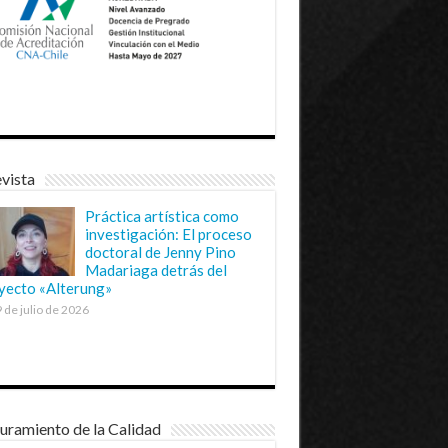
vista
Práctica artística como
investigación: El proceso
doctoral de Jenny Pino
Madariaga detrás del
yecto «Alterung»
 de julio de 2026
uramiento de la Calidad