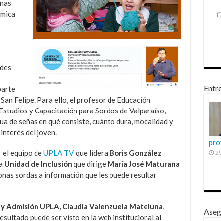
onas
émica
ades
Entre
parte
San Felipe. Para ello, el profesor de Educación
 Estudios y Capacitación para Sordos de Valparaíso,
gua de señas en qué consiste, cuánto dura, modalidad y
interés del joven.
pro
 el equipo de
UPLA TV
, que lidera
Boris González
29
la
Unidad de Inclusión
que dirige
María José Maturana
rsonas sordas a información que les puede resultar
n y Admisión UPLA, Claudia Valenzuela Mateluna
,
Aseg
esultado puede ser visto en la web institucional al