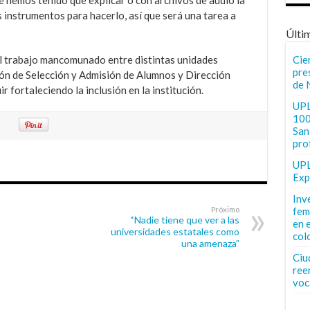
 instrumentos para hacerlo, así que será una tarea a
Últi
el trabajo mancomunado entre distintas unidades
Cie
pre
ión de Selección y Admisión de Alumnos y Dirección
de 
fortaleciendo la inclusión en la institución.
UPL
100
San 
pro
UPL
Exp
Inv
Próximo
fem
“Nadie tiene que ver a las
en 
universidades estatales como
col
una amenaza”
Ciu
ree
voc