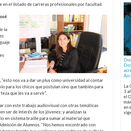
 en el listado de carreras profesionales por facultad.
José
e la
es
nguaje
 es
Doc
Doc
acr
Acr
“esto nos va a dar un plus como universidad al contar
La 
olo para los chicos que postulan sino que también para
3 a
teza que les va a servir”.
el 
máx
r con este trabajo audiovisual con otras temáticas
en 
n ser de interés de los jóvenes; y analizan la
vig
io en sistema braille para sumar al material que
y Admisión de Alumnos. “Nos hemos encontrado con
e hemos tenido que explicar o con archivos de audio la