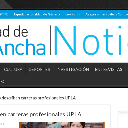
SINTE
Equidad e Igualdad de Género
Ley Karin
Aseguramiento de la Calida
CULTURA
DEPORTES
INVESTIGACIÓN
ENTREVISTAS
TO
 describen carreras profesionales UPLA
ben carreras profesionales UPLA
un