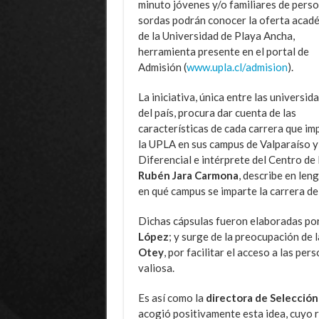
minuto jóvenes y/o familiares de pers
sordas podrán conocer la oferta acad
de la Universidad de Playa Ancha,
herramienta presente en el portal de
Admisión (
www.upla.cl/admision
).
La iniciativa, única entre las universid
del país, procura dar cuenta de las
características de cada carrera que im
la UPLA en sus campus de Valparaíso y 
Diferencial e intérprete del Centro de
Rubén Jara Carmona
, describe en len
en qué campus se imparte la carrera de 
Dichas cápsulas fueron elaboradas por
López
; y surge de la preocupación de 
Otey
, por facilitar el acceso a las pe
valiosa.
Es así como la
directora de Selecció
acogió positivamente esta idea, cuyo r