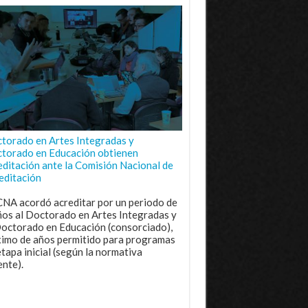
torado en Artes Integradas y
torado en Educación obtienen
editación ante la Comisión Nacional de
editación
CNA acordó acreditar por un periodo de
ños al Doctorado en Artes Integradas y
Doctorado en Educación (consorciado),
imo de años permitido para programas
etapa inicial (según la normativa
ente).