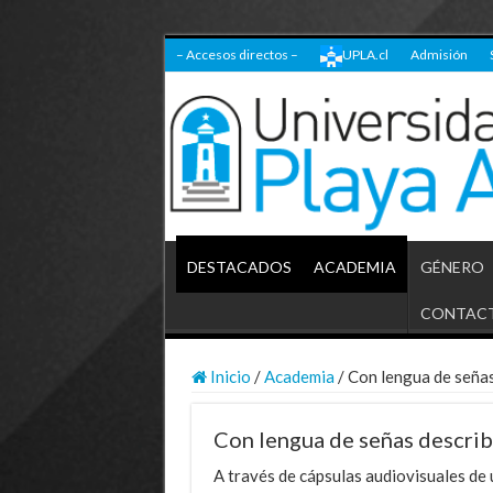
– Accesos directos –
UPLA.cl
Admisión
DESTACADOS
ACADEMIA
GÉNERO
CONTAC
Inicio
/
Academia
/
Con lengua de señas
Con lengua de señas descri
A través de cápsulas audiovisuales de 