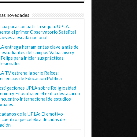
mas novedades
ncia para combatir la sequía: UPLA
senta el primer Observatorio Satelital
Nieves a escala nacional
A entrega herramientas clave a más de
 estudiantes del campus Valparaíso y
Felipe para iniciar sus prácticas
fesionales
A TV estrena la serie Raíces:
eriencias de Educación Pública
estigaciones UPLA sobre Religiosidad
enina y Filosofía en el exilio destacaron
encuentro internacional de estudios
oniales
dadanos de la UPLA: El emotivo
ncuentro que celebra décadas de
ación