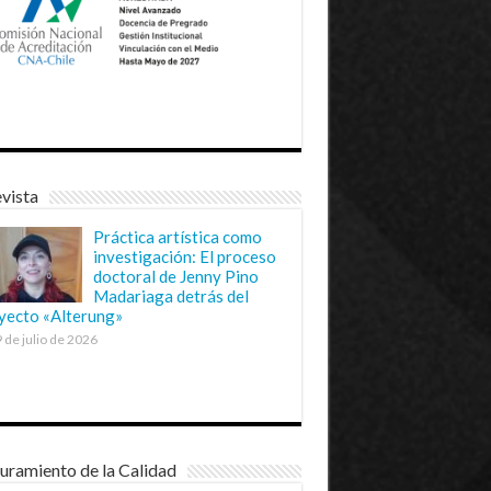
vista
Práctica artística como
investigación: El proceso
doctoral de Jenny Pino
Madariaga detrás del
yecto «Alterung»
 de julio de 2026
uramiento de la Calidad