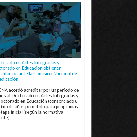
torado en Artes Integradas y
torado en Educación obtienen
editación ante la Comisión Nacional de
editación
CNA acordó acreditar por un periodo de
ños al Doctorado en Artes Integradas y
Doctorado en Educación (consorciado),
imo de años permitido para programas
etapa inicial (según la normativa
ente).