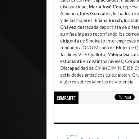
discapacidad;
María José Cea,
represen
Alemana;
Inés González
, luchadora i
y de las mujeres;
Eliana Busch
, luchad
Chávez
destacada deportista de difere
su niñez la paso recorriendo los cerro
dirigenta de Sindicato Interempresas
fundadora ONG Mirada de Mujer de Qu
Jardínes VTF Quillota;
Milena Garcés
estudiantil en distintos niveles; Corp
Discapacidad de Chile (CIMINIDIS); Co
actividades artísticos culturales; y, G
mujeres sobrevivientes de violencia.
Comparte
Previo