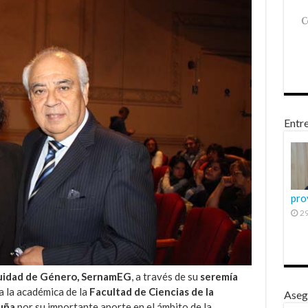
Entre
pro
29
Equidad de Género, SernamEG
, a través de su
seremía
a la académica de la
Facultad de Ciencias de la
Aseg
uña
por su importante aporte en el ámbito de la