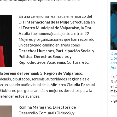
En una ceremonia realizada en el marco del
Día Internacional de la Mujer,
efectuada en
el
Teatro Municipal de Valparaíso, la Dra.
Acuña
fue homenajeada junto a otras 22
Mujeres y organizaciones que han recorrido
un destacado camino en áreas como
Derechos Humanos, Participación Social y
Doc
Política, Derechos Sexuales y
Doc
Reproductivos, Academia, Cultura, etc.
acr
Acr
la
Seremi del SernamEG, Región de Valparaíso,
La 
 además, diputados, seremis, autoridades regionales e
3 a
on un saludo audiovisual de la
Ministra Claudia Pascual
el 
e Gobierno por generar más y mejores derechos para la
máx
en 
defender estos avances.
vig
Romina Maragaño, Directora de
Desarrollo Comunal (Dideco), y