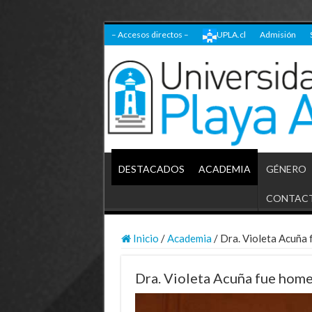
– Accesos directos –
UPLA.cl
Admisión
DESTACADOS
ACADEMIA
GÉNERO
CONTAC
Inicio
/
Academia
/
Dra. Violeta Acuña 
Dra. Violeta Acuña fue home