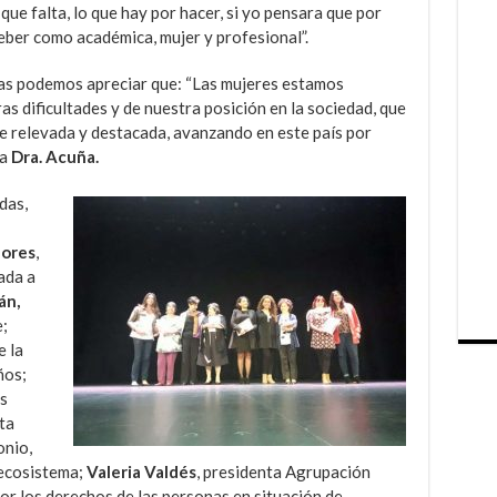
ue falta, lo que hay por hacer, si yo pensara que por
deber como académica, mujer y profesional”.
ras podemos apreciar que: “Las mujeres estamos
as dificultades y de nuestra posición en la sociedad, que
ve relevada y destacada, avanzando en este país por
la
Dra. Acuña.
das,
lores
,
ada a
án,
;
e la
ños;
s
ta
onio,
ecosistema;
Valeria Valdés
, presidenta Agrupación
or los derechos de las personas en situación de