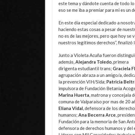
este tema y dándote cuenta de todo lo q
eso se me iba a premiar para mi es un 
En este día especial dedicado a nosot
haciendo estas cosas a pesar de nuestr
no es de las mejores, pero que hoy se 
nuestros legítimos derechos”, finalizó 
Junto a Violeta Acuña fueron distingui
además,
Alejandra Toledo
, primera
dirigenta estudiantil trans;
Graciela F
agrupación abraza a un amigo/a, dedic
la prevención VIH/Sida;
Patricia Beltr
impulsora de Fundación Betania Acoge
Marina Huerta
, matrona y concejala d
comuna de Valparaíso por mas de 20 a
Eliana Vidal
, defensora de los derecho
humanos;
Ana Becerra Arce
, presiden
Fundación para la memoria de San Ant
defensora de derechos humanos y del 
Líderes con Mil Capacidades; trabaja p