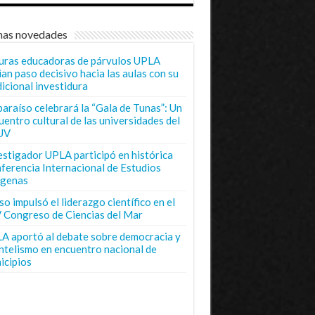
mas novedades
uras educadoras de párvulos UPLA
ian paso decisivo hacia las aulas con su
dicional investidura
paraíso celebrará la “Gala de Tunas”: Un
uentro cultural de las universidades del
UV
estigador UPLA participó en histórica
ferencia Internacional de Estudios
ígenas
o impulsó el liderazgo científico en el
 Congreso de Ciencias del Mar
A aportó al debate sobre democracia y
entelismo en encuentro nacional de
icipios