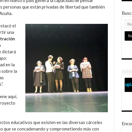
ón en nuestro país genera la capacidad de pensar
as personas que están privadas de libertad que también
Busca
 Acuña.
stacó el
rtir una
stración
o
e dictará
upo:
ad en la
 sobre la
as
”.
ene aquí,
 proyecto
ectos educativos que existen en las diversas cárceles
Encu
ajo que se concadenando y comprometiendo más con