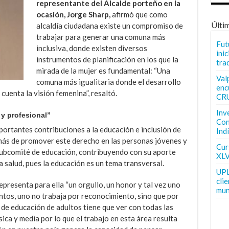
representante del Alcalde porteño en la
ocasión, Jorge Sharp,
afirmó que como
Últi
alcaldía ciudadana existe un compromiso de
trabajar para generar una comuna más
Fut
inclusiva, donde existen diversos
inic
instrumentos de planificación en los que la
tra
mirada de la mujer es fundamental: “Una
Val
comuna más igualitaria donde el desarrollo
enc
cuenta la visión femenina”, resaltó.
CR
Inv
y profesional”
Con
portantes contribuciones a la educación e inclusión de
Ind
emás de promover este derecho en las personas jóvenes y
Curs
 subcomité de educación, contribuyendo con su aporte
XLV
a salud, pues la educación es un tema transversal.
UPL
cli
epresenta para ella “un orgullo, un honor y tal vez uno
mun
ntos, uno no trabaja por reconocimiento, sino que por
ma de educación de adultos tiene que ver con todas las
ica y media por lo que el trabajo en esta área resulta