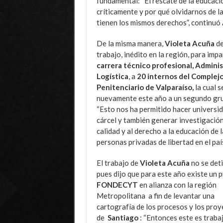
fundamental: “El rescate de la educaci
críticamente y por qué olvidarnos de l
tienen los mismos derechos”, continuó
De la misma manera,
Violeta Acuña
de
trabajo, inédito en la región, para impa
carrera técnico profesional, Admini
Logística
, a
20 internos del Complej
Penitenciario de Valparaíso,
la cual s
nuevamente este año a un segundo gr
“Esto nos ha permitido hacer universid
cárcel y también generar investigación
calidad y al derecho a la educación de l
personas privadas de libertad en el país
El trabajo de
Violeta Acuña
no se deti
pues dijo que para este año existe un
FONDECYT
en alianza con la región
Metropolitana a fin de levantar una
cartografía de los procesos y los proy
de
Santiago
: “Entonces este es trab