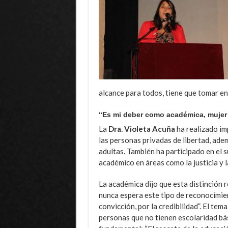
alcance para todos, tiene que tomar en 
“Es mi deber como académica, mujer 
La
Dra. Violeta Acuña
ha realizado im
las personas privadas de libertad, ad
adultas. También ha participado en el
académico en áreas como la justicia y l
La académica dijo que esta distinción r
nunca espera este tipo de reconocimie
convicción, por la credibilidad”. El te
personas que no tienen escolaridad bás