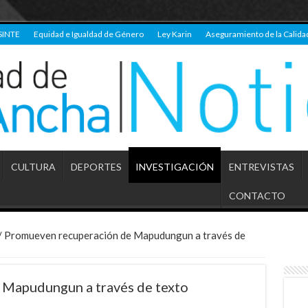
SINTE
Equidad e Igualdad de Género
Ley Karin
Aseguramiento de la Calida
CULTURA
DEPORTES
INVESTIGACIÓN
ENTREVISTAS
CONTACTO
/
Promueven recuperación de Mapudungun a través de
Mapudungun a través de texto