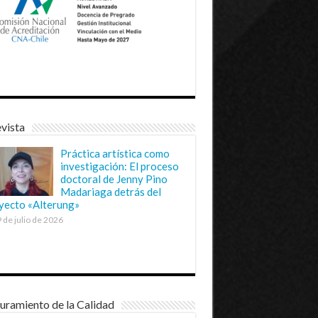
vista
Práctica artística como
investigación: El proceso
doctoral de Jenny Pino
Madariaga detrás del
yecto «Alterung»
 de julio de 2026
uramiento de la Calidad