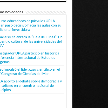
mas novedades
uras educadoras de párvulos UPLA
ian paso decisivo hacia las aulas con su
dicional investidura
paraíso celebrará la “Gala de Tunas”: Un
uentro cultural de las universidades del
UV
estigador UPLA participó en histórica
ferencia Internacional de Estudios
ígenas
o impulsó el liderazgo científico en el
 Congreso de Ciencias del Mar
A aportó al debate sobre democracia y
entelismo en encuentro nacional de
icipios