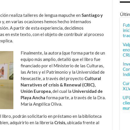
Últi
ión realiza talleres de lengua mapuche en
Santiago y
co y, en varias ocasiones hemos hecho internados
Fut
sión. A partir de esta experiencia, decidimos
inic
las en este texto, con el objeto de contribuir al proceso
tra
xplica.
Val
enc
Finalmente, la autora (que forma parte de un
CR
equipo más amplio, detalló que el libro fue
Inv
financiado por el Ministerio de las Culturas,
Con
las Artes y el Patrimonio y la Universidad de
Ind
Newcastle, a través del proyecto
Cultural
Curs
Narratives of crisis & Renewal (CRIC),
XLV
Unión Europea,
del cual la
Universidad de
Playa Ancha
forma parte, a través de la Dra.
UPL
cli
María Angélica Oliva.
mun
libro, podrán solicitarlo en préstamo en la biblioteca
ien, adquirirlo en la librería
Crisis,
ubicada frente al