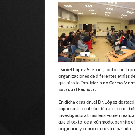
Daniel López Stefoni
, contó con la p
organizaciones de diferentes etnias de
que hizo la
Dra. María do Carmo Mont
Estadual Paulista.
En dicha ocasión, el
Dr. López
destacó e
importante contribución al reconocimie
investigadora brasileña –quien realiza
que el texto, de algún modo, permite el
originario y conocer nuestro pasado.