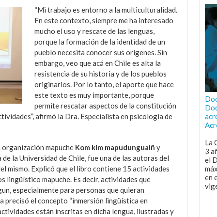
“Mi trabajo es entorno a la multiculturalidad.
En este contexto, siempre me ha interesado
mucho el uso y rescate de las lenguas,
porque la formación de la identidad de un
pueblo necesita conocer sus orígenes. Sin
embargo, veo que acá en Chile es alta la
resistencia de su historia y de los pueblos
originarios. Por lo tanto, el aporte que hace
este texto es muy importante, porque
Doc
permite rescatar aspectos de la constitución
Doc
tividades”, afirmó la Dra. Especialista en psicología de
acr
Acr
La 
la organización mapuche
Kom kim mapudunguaiñ
y
3 a
de la Universidad de Chile, fue una de las autoras del
el 
el mismo. Explicó que el libro contiene 15 actividades
máx
en 
s lingüístico mapuche. Es decir, actividades que
vig
gun, especialmente para personas que quieran
a precisó el concepto “inmersión lingüística en
ctividades están inscritas en dicha lengua, ilustradas y