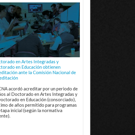
torado en Artes Integradas y
torado en Educación obtienen
editación ante la Comisión Nacional de
editación
CNA acordó acreditar por un periodo de
ños al Doctorado en Artes Integradas y
Doctorado en Educación (consorciado),
imo de años permitido para programas
etapa inicial (según la normativa
ente).