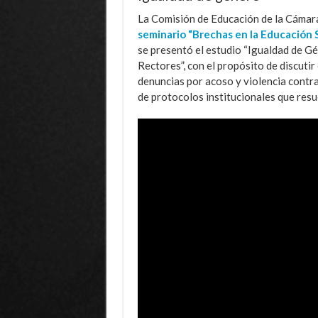
La Comisión de Educación de la Cámara
seminario “Brechas en la Educación S
se presentó el estudio “Igualdad de G
Rectores”, con el propósito de discutir 
denuncias por acoso y violencia contra 
de protocolos institucionales que resu