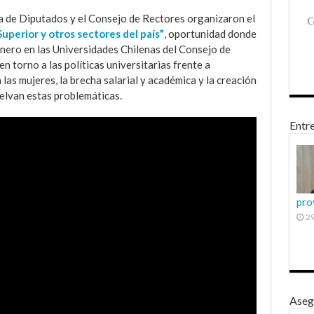
 de Diputados y el Consejo de Rectores organizaron el
uperior y otros sectores del país”
, oportunidad donde
énero en las Universidades Chilenas del Consejo de
en torno a las políticas universitarias frente a
las mujeres, la brecha salarial y académica y la creación
elvan estas problemáticas.
Entre
pro
29
Aseg