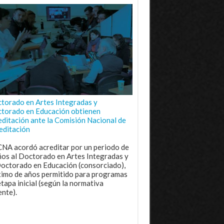
torado en Artes Integradas y
torado en Educación obtienen
editación ante la Comisión Nacional de
editación
CNA acordó acreditar por un periodo de
ños al Doctorado en Artes Integradas y
Doctorado en Educación (consorciado),
imo de años permitido para programas
etapa inicial (según la normativa
ente).