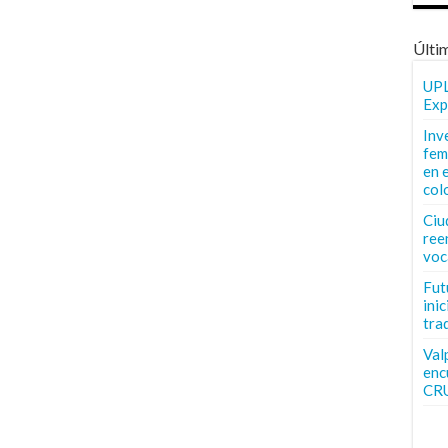
Últi
UPL
Exp
Inv
fem
en 
col
Ciu
ree
voc
Fut
inic
tra
Val
enc
CR