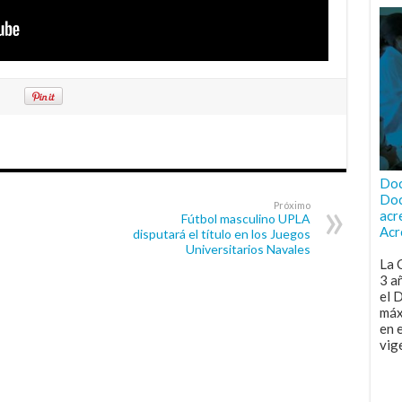
Doc
Doc
Próximo
acr
Fútbol masculino UPLA
Acr
disputará el título en los Juegos
Universitarios Navales
La 
3 a
el 
máx
en 
vig