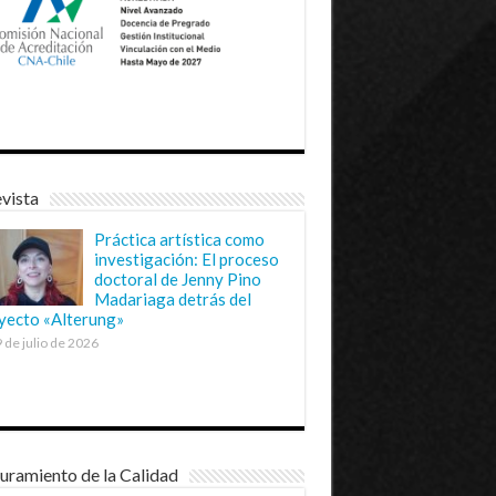
vista
Práctica artística como
investigación: El proceso
doctoral de Jenny Pino
Madariaga detrás del
yecto «Alterung»
 de julio de 2026
uramiento de la Calidad