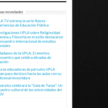
mas novedades
A TV estrena la serie Raíces:
eriencias de Educación Pública
estigaciones UPLA sobre Religiosidad
enina y Filosofía en el exilio destacaron
encuentro internacional de estudios
oniales
dadanos de la UPLA: El emotivo
ncuentro que celebra décadas de
ación
uras educadoras de párvulos UPLA
ian paso decisivo hacia las aulas con su
dicional investidura
paraíso celebrará la “Gala de Tunas”: Un
uentro cultural de las universidades del
UV