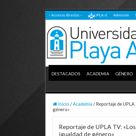
– Accesos directos –
UPLA.cl
Admisión
DESTACADOS
ACADEMIA
GÉNERO
Inicio
/
Academia
/
Reportaje de UPLA T
género»
Reportaje de UPLA TV: «Los 
igualdad de género»