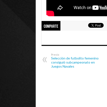
Comparte
Previo
Selección de futbolito femenino
consiguió subcampeonato en
Juegos Navales