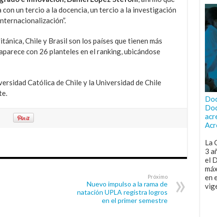
on un tercio a la docencia, un tercio a la investigación
internacionalización”.
itánica, Chile y Brasil son los países que tienen más
 aparece con 26 planteles en el ranking, ubicándose
iversidad Católica de Chile y la Universidad de Chile
te.
Doc
Doc
acr
Acr
La 
3 a
el 
máx
en 
Próximo
Nuevo impulso a la rama de
vig
natación UPLA registra logros
en el primer semestre