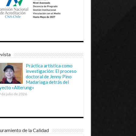
vista
Práctica artística como
investigación: El proceso
doctoral de Jenny Pino
Madariaga detrás del
yecto «Alterung»
 de julio de 2026
uramiento de la Calidad