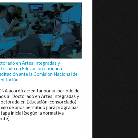
torado en Artes Integradas y
torado en Educación obtienen
editación ante la Comisión Nacional de
editación
CNA acordó acreditar por un periodo de
ños al Doctorado en Artes Integradas y
Doctorado en Educación (consorciado),
imo de años permitido para programas
etapa inicial (según la normativa
ente).