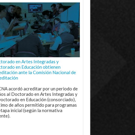
torado en Artes Integradas y
torado en Educación obtienen
editación ante la Comisión Nacional de
editación
CNA acordó acreditar por un periodo de
ños al Doctorado en Artes Integradas y
Doctorado en Educación (consorciado),
imo de años permitido para programas
etapa inicial (según la normativa
ente).