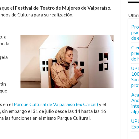
 que el
Festival de Teatro de Mujeres de Valparaíso,
ndos de Cultura para su realización.
Últi
Pro
psi
o, a
de 
on la
Cie
pre
gela
de 
UPL
100
San 
rán
pro
 que
Aca
Anc
s en el
Parque Cultural de Valparaíso (ex Cárcel)
y el
int
 sin embargo el 31 de julio desde las 14 hasta las 16
alg
a las funciones en el mismo Parque Cultural.
UPL
Exp