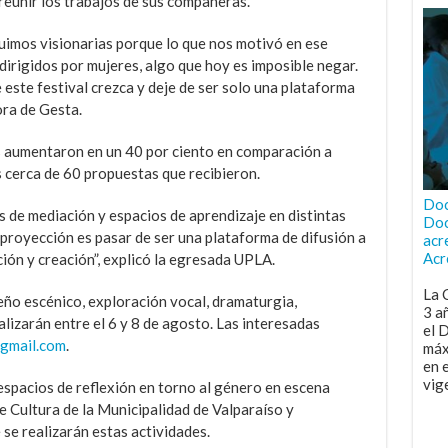
eunir los trabajos de sus compañeras.
fuimos visionarias porque lo que nos motivó en ese
irigidos por mujeres, algo que hoy es imposible negar.
 este festival crezca y deje de ser solo una plataforma
ora de Gesta.
es aumentaron en un 40 por ciento en comparación a
as cerca de 60 propuestas que recibieron.
Doc
de mediación y espacios de aprendizaje en distintas
Doc
proyección es pasar de ser una plataforma de difusión a
acr
Acr
ón y creación”, explicó la egresada UPLA.
La 
eño escénico, exploración vocal, dramaturgia,
3 a
lizarán entre el 6 y 8 de agosto. Las interesadas
el 
gmail.com
.
máx
en 
vig
 espacios de reflexión en torno al género en escena
e Cultura de la Municipalidad de Valparaíso y
se realizarán estas actividades.