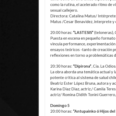
como la rutina, el acelerado ritmo de vi
sexual callejero.
Directora: Catalina Matus/ Intérpret
Matus /Cesar Benavidez, interprete y 
20:00 horas:
“LASTESIS”
(teloneras), 
Puesta en escena en pequeño formato q
vincula performance, experimentación s
ensayos teóricos -tanto de creación p
reflexiones en torno a problemáticas 
20:30 horas:
“Dipirona”
, Cía. La Odios
La obra aborda una temática actual y l
potente critica al sistema de salud chil
Beatriz Ester López Bruna, autora y a
Karina Diaz Diaz, actriz./ Camila Tere
actriz/ Romina Didith Tonini Guerrero,
Domingo 5
20:00 horas:
“Antupainko ó Hijos del 