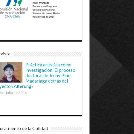
vista
Práctica artística como
investigación: El proceso
doctoral de Jenny Pino
Madariaga detrás del
yecto «Alterung»
 de julio de 2026
uramiento de la Calidad