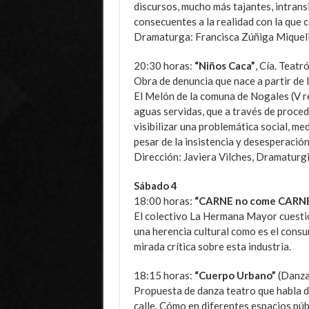
discursos, mucho más tajantes, intrans
consecuentes a la realidad con la que c
Dramaturga: Francisca Zúñiga Miquelin
20:30 horas:
“Niños Caca”
, Cía. Teatr
Obra de denuncia que nace a partir de
El Melón de la comuna de Nogales (V r
aguas servidas, que a través de proced
visibilizar una problemática social, me
pesar de la insistencia y desesperació
Dirección: Javiera Vilches, Dramaturgia
Sábado 4
18:00 horas:
“CARNE no come CARN
El colectivo La Hermana Mayor cuestio
una herencia cultural como es el consu
mirada crítica sobre esta industria.
18:15 horas:
“Cuerpo Urbano”
(Danza
Propuesta de danza teatro que habla del 
calle. Cómo en diferentes espacios púb