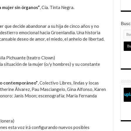
 mujer sin órganos”
, Cía. Tinta Negra.
Busca
r que decide abandonar a su hija de cinco años y no
u destierro emocional hacia Groenlandia. Una historia
cansable deseo de amor, el miedo, el anhelo de libertad.
la Pichuante (teatro Clown)
la situación de la mujer (o/y hombres) y su constante
rco contemporáneo”
, Colectivo Libres, lindas y locas
atherine Álvarez, Pau Masciangelo, Gina Alfonso, Karen
Sonoro: Janis Moon; escenografía: María Fernanda
elonera)
enes esta voz irá configurando nuevos posibles