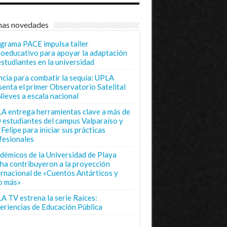
mas novedades
grama PACE impulsa taller
coeducativo para apoyar la adaptación
estudiantes en la universidad
ncia para combatir la sequía: UPLA
senta el primer Observatorio Satelital
Nieves a escala nacional
A entrega herramientas clave a más de
 estudiantes del campus Valparaíso y
Felipe para iniciar sus prácticas
fesionales
démicos de la Universidad de Playa
ha contribuyeron a la proyección
ernacional de «Cuentos Antárticos y
o más»
A TV estrena la serie Raíces:
eriencias de Educación Pública