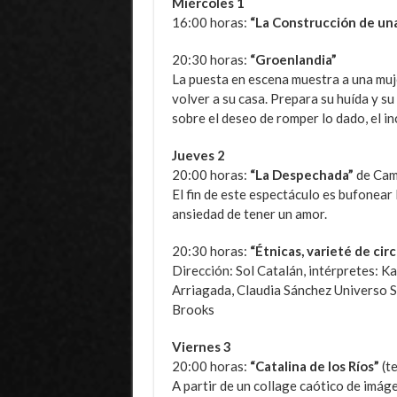
Miércoles 1
16:00 horas:
“La Construcción de una
20:30 horas:
“Groenlandia”
La puesta en escena muestra a una muje
volver a su casa. Prepara su huída y s
sobre el deseo de romper lo dado, el in
Jueves 2
20:00 horas:
“La Despechada”
de Cami
El fin de este espectáculo es bufonear 
ansiedad de tener un amor.
20:30 horas:
“Étnicas, varieté de ci
Dirección: Sol Catalán, intérpretes: K
Arriagada, Claudia Sánchez Universo 
Brooks
Viernes 3
20:00 horas:
“Catalina de los Ríos”
(t
A partir de un collage caótico de imág