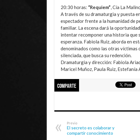
20:30 horas:
“Requiem”
, Cía La Malin
A través de su dramaturgia y puesta e
espectador frente a la humanidad de pe
familiar. La escena dará la oportunidad
intentar recomponer una historia que se
esperanza. Fabiola Ruiz, aborda en est
denominados como las otras víctimas de
silenciada, que busca su redención.
Dramaturgia y dirección: Fabiola Ariad
Maricel Muñoz, Paula Ruiz, Estefanía
Comparte
Previo
El secreto es colaborar y
compartir conocimiento