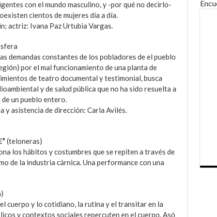
Encu
igentes con el mundo masculino, y -por qué no decirlo-
oexisten cientos de mujeres día a día.
; actriz: Ivana Paz Urtubia Vargas.
ósfera
 las demandas constantes de los pobladores de el pueblo
egión) por el mal funcionamiento de una planta de
imientos de teatro documental y testimonial, busca
dioambiental y de salud pública que no ha sido resuelta a
n de un pueblo entero.
 y asistencia de dirección: Carla Avilés.
E”
(teloneras)
na los hábitos y costumbres que se repiten a través de
mo de la industria cárnica. Una performance con una
)
cuerpo y lo cotidiano, la rutina y el transitar en la
licos y contextos sociales repercuten en el cuerpo. Asó