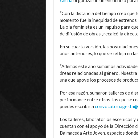
Ancha
organizaron un encuentro para r
“Con la distancia del tiempo creo que 
momento fue la inequidad de estrenos d
La ola feminista es un impulso para que
de difusión de obras”, recalcó la direct
En su cuarta versión, las postulacion
años anteriores, lo que se refleja en l
“Además este año sumamos actividades 
áreas relacionadas al género. Nuestra 
una que apoye los procesos de producci
Por esa razón, sumaron talleres de dis
performance entre otros, los que se rea
puedes escribir a
convocatoriagesta@
Los talleres, laboratorios escénicos y
cuentan con el apoyo de la Dirección d
Balmaceda Arte Joven, espacios donde 