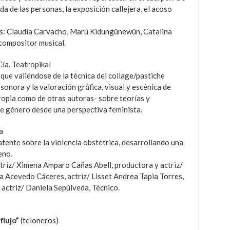
da de las personas, la exposición callejera, el acoso
es: Claudia Carvacho, Marú Kidungünewün, Catalina
compositor musical.
Cía. Teatropikal
ue valiéndose de la técnica del collage/pastiche
onora y la valoración gráfica, visual y escénica de
ropia como de otras autoras- sobre teorías y
de género desde una perspectiva feminista.
a
atente sobre la violencia obstétrica, desarrollando una
eno.
ctriz/ Ximena Amparo Cañas Abell, productora y actriz/
sa Acevedo Cáceres, actriz/ Lisset Andrea Tapia Torres,
 actriz/ Daniela Sepúlveda, Técnico.
flujo”
(teloneros)