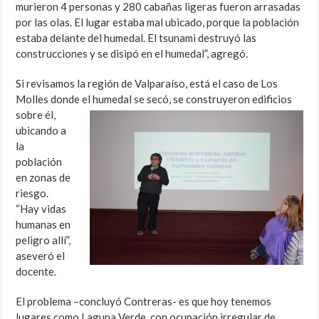
murieron 4 personas y 280 cabañas ligeras fueron arrasadas
por las olas. El lugar estaba mal ubicado, porque la población
estaba delante del humedal. El tsunami destruyó las
construcciones y se disipó en el humedal”, agregó.
Si revisamos la región de Valparaíso, está el caso de Los
Molles donde el humedal se secó,
se construyeron edificios
sobre él,
ubicando a
la
población
en zonas de
riesgo.
“Hay vidas
humanas en
peligro allí”,
aseveró el
docente.
El problema –concluyó Contreras- es que hoy tenemos
lugares como Laguna Verde, con ocupación irregular de