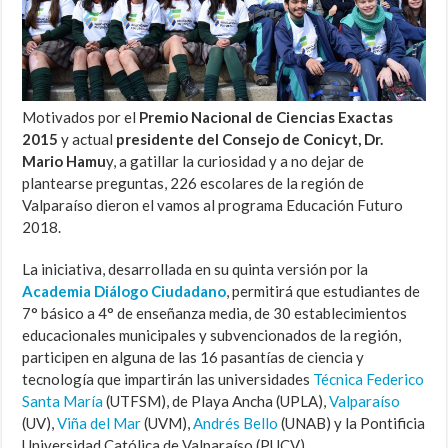
Motivados por el
Premio Nacional de Ciencias Exactas
2015
y actual
presidente del Consejo de Conicyt, Dr.
Mario Hamu
y, a gatillar la curiosidad y a no dejar de
plantearse preguntas, 226 escolares de la región de
Valparaíso dieron el vamos al programa Educación Futuro
2018.
La iniciativa, desarrollada en su quinta versión por la
Academia Diálogo Ciudadano
, permitirá que estudiantes de
7° básico a 4° de enseñanza media, de 30 establecimientos
educacionales municipales y subvencionados de la región,
participen en alguna de las 16 pasantías de ciencia y
tecnología que impartirán las universidades
Técnica Federico
Santa María
(UTFSM), de Playa Ancha (UPLA),
Valparaíso
(UV),
Viña del Mar
(UVM),
Andrés Bello
(UNAB) y la Pontificia
Universidad Católica de Valparaíso (PUCV).