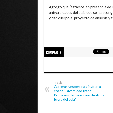
Agregó que “estamos en presencia de u
universidades del país que se han cong
y dar cuerpo al proyecto de análisis y 
Comparte
Previo
Carreras vespertinas invitan a
charla “Diversidad trans:
Procesos de transición dentro y
fuera del aula”