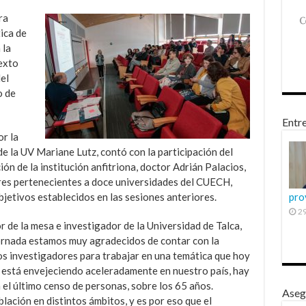
ra
ica de
 la
exto
el
o de
Entre
r la
e la UV Mariane Lutz, contó con la participación del
ón de la institución anfitriona, doctor Adrián Palacios,
res pertenecientes a doce universidades del CUECH,
bjetivos establecidos en las sesiones anteriores.
pro
29
r de la mesa e investigador de la Universidad de Talca,
jornada estamos muy agradecidos de contar con la
tos investigadores para trabajar en una temática que hoy
n está envejeciendo aceleradamente en nuestro país, hay
 el último censo de personas, sobre los 65 años.
Aseg
ación en distintos ámbitos, y es por eso que el