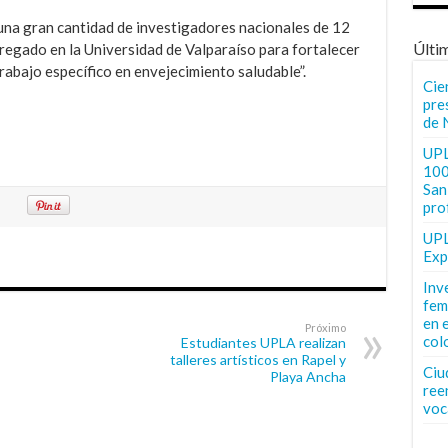
na gran cantidad de investigadores nacionales de 12
Últi
regado en la Universidad de Valparaíso para fortalecer
trabajo específico en envejecimiento saludable”.
Cie
pre
de 
UPL
100
San 
pro
UPL
Exp
Inv
fem
en 
Próximo
col
Estudiantes UPLA realizan
talleres artísticos en Rapel y
Ciu
Playa Ancha
ree
voc