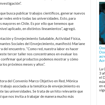
nvestigación”.
 que busca publicar trabajos científicos, generar nuevos
r redes entre todas las universidades. Esto, para
tos mayores en Chile. Es por ello que tenemos que
nivel aplicado, en distintos lineamientos”, agregó.
ntación y Envejecimiento Saludable, Actividad Física,
nantes Sociales del Envejecimiento, manifestó Mariane
Doc
a del encuentro. “Como red, nuestra labor es hacer
Doc
este tercer taller nos concentramos en evaluar los
acr
n confirmar qué productos podemos mostrar y cómo
Acr
a los próximos meses y años”.
La 
3 a
el 
ectora del Convenio Marco Objetivo en Red, Mónica
máx
en 
 trabajo asociada a la temática de envejecimiento es
vig
 las universidades. Se trata de un hito relevante que
l que nos invita a trabajar de manera mucho más