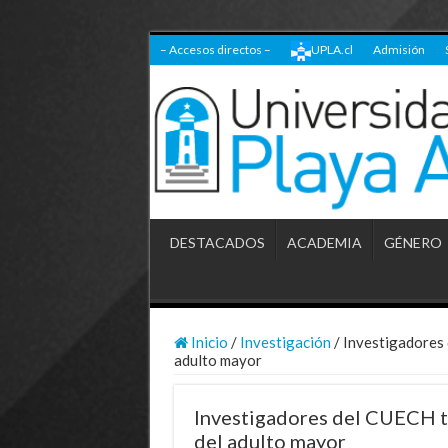
– Accesos directos –
UPLA.cl
Admisión
DESTACADOS
ACADEMIA
GÉNERO
Inicio
/
Investigación
/
Investigadores 
adulto mayor
Investigadores del CUECH tr
del adulto mayor