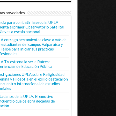
mas novedades
ncia para combatir la sequía: UPLA
senta el primer Observatorio Satelital
Nieves a escala nacional
A entrega herramientas clave a más de
 estudiantes del campus Valparaíso y
Felipe para iniciar sus prácticas
fesionales
A TV estrena la serie Raíces:
eriencias de Educación Pública
estigaciones UPLA sobre Religiosidad
enina y Filosofía en el exilio destacaron
encuentro internacional de estudios
oniales
dadanos de la UPLA: El emotivo
ncuentro que celebra décadas de
ación