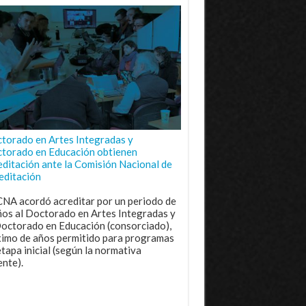
torado en Artes Integradas y
torado en Educación obtienen
editación ante la Comisión Nacional de
editación
CNA acordó acreditar por un periodo de
ños al Doctorado en Artes Integradas y
Doctorado en Educación (consorciado),
imo de años permitido para programas
etapa inicial (según la normativa
ente).