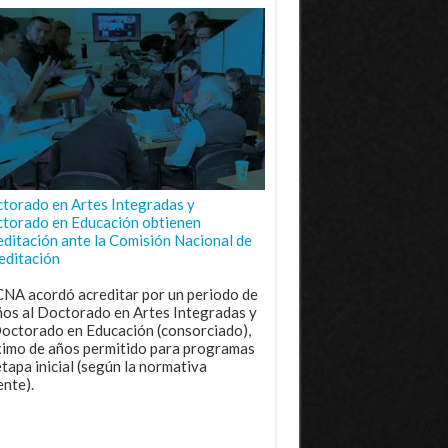
torado en Artes Integradas y
torado en Educación obtienen
editación ante la Comisión Nacional de
editación
CNA acordó acreditar por un periodo de
ños al Doctorado en Artes Integradas y
Doctorado en Educación (consorciado),
imo de años permitido para programas
etapa inicial (según la normativa
ente).