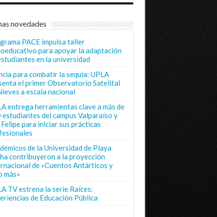
mas novedades
grama PACE impulsa taller
coeducativo para apoyar la adaptación
estudiantes en la universidad
ncia para combatir la sequía: UPLA
senta el primer Observatorio Satelital
Nieves a escala nacional
A entrega herramientas clave a más de
 estudiantes del campus Valparaíso y
Felipe para iniciar sus prácticas
fesionales
démicos de la Universidad de Playa
ha contribuyeron a la proyección
ernacional de «Cuentos Antárticos y
o más»
A TV estrena la serie Raíces:
eriencias de Educación Pública