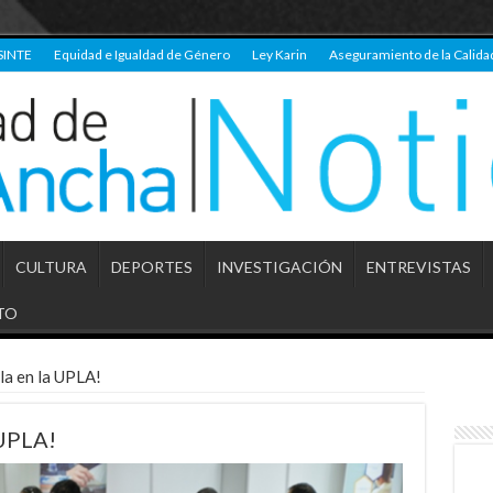
SINTE
Equidad e Igualdad de Género
Ley Karin
Aseguramiento de la Calida
CULTURA
DEPORTES
INVESTIGACIÓN
ENTREVISTAS
TO
la en la UPLA!
 UPLA!