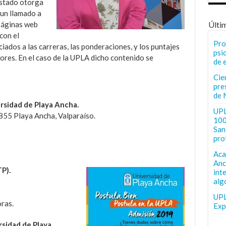
Estado otorga
 un llamado a
Últi
 páginas web
 con el
Pro
iados a las carreras, las ponderaciones, y los puntajes
psi
ores. En el caso de la UPLA dicho contenido se
de 
Cie
pre
de 
ersidad de Playa Ancha.
UPL
855 Playa Ancha, Valparaíso.
100
San 
pro
Aca
Anc
P).
int
alg
UPL
ras.
Exp
rsidad de Playa