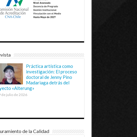
vista
Práctica artística como
investigación: El proceso
doctoral de Jenny Pino
Madariaga detrás del
yecto «Alterung»
 de julio de 2026
uramiento de la Calidad