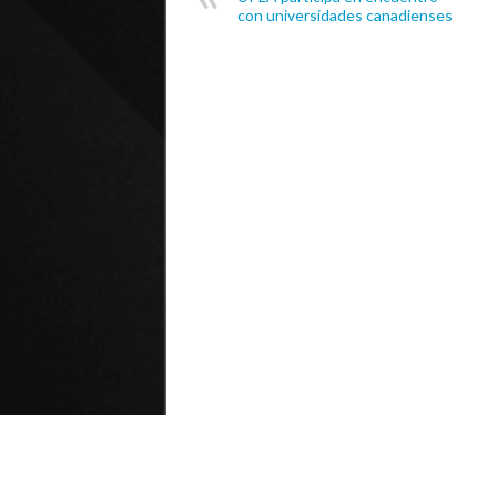
con universidades canadienses
© Universidad de Playa Ancha