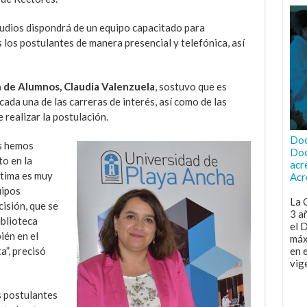
tudios dispondrá de un equipo capacitado para
 los postulantes de manera presencial y telefónica, así
n de Alumnos, Claudia Valenzuela
, sostuvo que es
ada una de las carreras de interés, así como de las
 realizar la postulación.
Doc
os hemos
Doc
o en la
acr
ltima es muy
Acr
uipos
La 
isión, que se
3 a
iblioteca
el 
ién en el
máx
en 
a”, precisó
vig
s postulantes