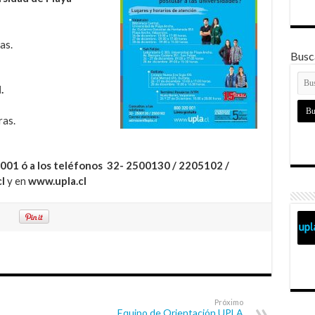
as.
Busca
.
ras.
0 001 ó a los teléfonos 32- 2500130 / 2205102 /
l
y en
www.upla.cl
Próximo
Equipo de Orientación UPLA