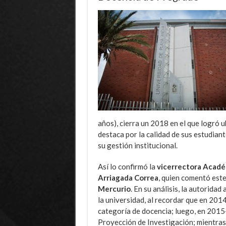
años), cierra un 2018 en el que logró 
destaca por la calidad de sus estudian
su gestión institucional.
Así lo confirmó la
vicerrectora Académ
Arriagada Correa
, quien comentó este
Mercurio
. En su análisis, la autorida
la universidad, al recordar que en 2014
categoría de docencia; luego, en 2015
Proyección de Investigación; mientras