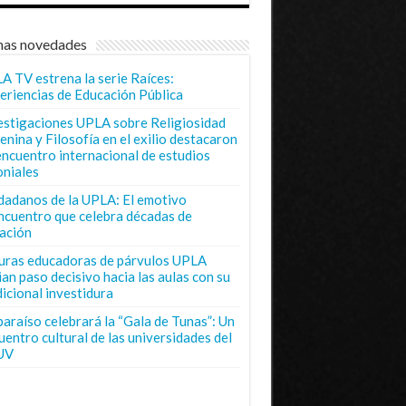
mas novedades
A TV estrena la serie Raíces:
eriencias de Educación Pública
estigaciones UPLA sobre Religiosidad
enina y Filosofía en el exilio destacaron
encuentro internacional de estudios
oniales
dadanos de la UPLA: El emotivo
ncuentro que celebra décadas de
ación
uras educadoras de párvulos UPLA
ian paso decisivo hacia las aulas con su
dicional investidura
paraíso celebrará la “Gala de Tunas”: Un
uentro cultural de las universidades del
UV