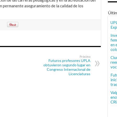
r un permanente aseguramiento de la calidad de los
Últi
UPL
Exp
Inv
fem
en 
col
Próximo
Ciu
Futuros profesores UPLA
ree
obtuvieron segundo lugar en
voc
Congreso Internacional de
Licenciaturas
Fut
inic
tra
Val
enc
CR