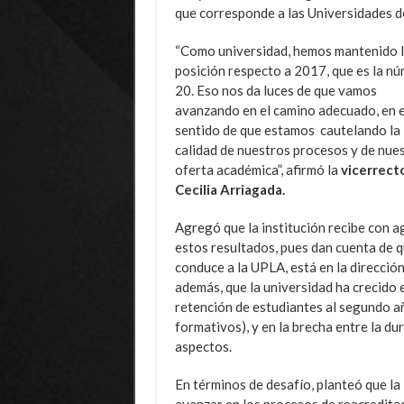
que corresponde a las Universidades d
“Como universidad, hemos mantenido 
posición respecto a 2017, que es la n
20. Eso nos da luces de que vamos
avanzando en el camino adecuado, en e
sentido de que estamos cautelando la
calidad de nuestros procesos y de nue
oferta académica”, afirmó la
vicerrect
Cecilia Arriagada.
Agregó que la institución recibe con 
estos resultados, pues dan cuenta de q
conduce a la UPLA, está en la direcció
además, que la universidad ha crecido 
retención de estudiantes al segundo año
formativos), y en la brecha entre la dur
aspectos.
En términos de desafío, planteó que la
avanzar en los procesos de reacreditac