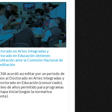
torado en Artes Integradas y
torado en Educación obtienen
editación ante la Comisión Nacional de
editación
CNA acordó acreditar por un periodo de
ños al Doctorado en Artes Integradas y
Doctorado en Educación (consorciado),
imo de años permitido para programas
etapa inicial (según la normativa
ente).