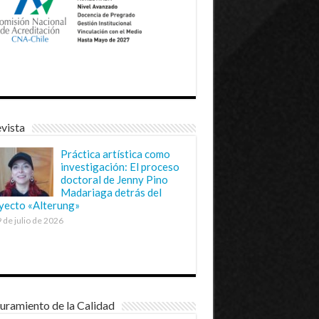
vista
Práctica artística como
investigación: El proceso
doctoral de Jenny Pino
Madariaga detrás del
yecto «Alterung»
 de julio de 2026
uramiento de la Calidad