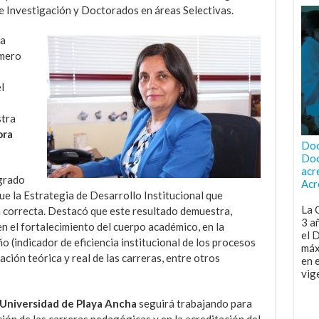
e Investigación y Doctorados en áreas Selectivas.
la
úmero
l
stra
ora
Doc
Doc
acr
agrado
Acr
ue la Estrategia de Desarrollo Institucional que
La 
n correcta. Destacó que este resultado demuestra,
3 a
en el fortalecimiento del cuerpo académico, en la
el 
 (indicador de eficiencia institucional de los procesos
máx
ación teórica y real de las carreras, entre otros
en 
vig
Universidad de Playa Ancha
seguirá trabajando para
ión de las carreras pedagógicas y en la acreditación del