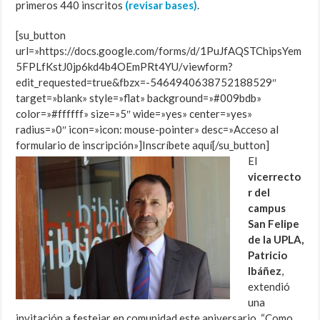
primeros 440 inscritos
(revisar bases)
.
[su_button
url=»https://docs.google.com/forms/d/1PuJfAQSTChipsYem
5FPLfKstJ0jp6kd4b4OEmPRt4YU/viewform?
edit_requested=true&fbzx=-5464940638752188529″
target=»blank» style=»flat» background=»#009bdb»
color=»#ffffff» size=»5″ wide=»yes» center=»yes»
radius=»0″ icon=»icon: mouse-pointer» desc=»Acceso al
formulario de inscripción»]Inscríbete aquí[/su_button]
El
vicerrecto
r del
campus
San Felipe
de la UPLA,
Patricio
Ibáñez
,
extendió
una
invitación a festejar en comunidad este aniversario. “Como