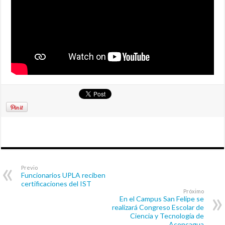
Previo
Funcionarios UPLA reciben
certificaciones del IST
Próximo
En el Campus San Felipe se
realizará Congreso Escolar de
Ciencia y Tecnología de
Aconcagua