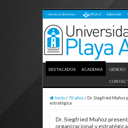
– Accesos directos –
UPLA.cl
Admisión
DESTACADOS
ACADEMIA
GÉNERO
CONTAC
Inicio
/
70 años
/
Dr. Siegfried Muñoz p
estratégica
Dr. Siegfried Muñoz present
organizacional y estratégica