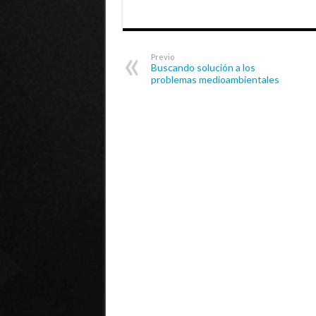
Previo
Buscando solución a los
problemas medioambientales