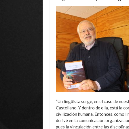
“Un lingüista surge, en el caso de nues
Castellano. Y dentro de ella, está la co
civilización humana. Entonces, como lin
derivé en la comunicación organizacion
pues la vinculación entre las disciplina