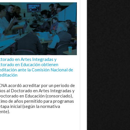
torado en Artes Integradas y
torado en Educación obtienen
editación ante la Comisión Nacional de
editación
CNA acordó acreditar por un periodo de
ños al Doctorado en Artes Integradas y
Doctorado en Educación (consorciado),
imo de años permitido para programas
etapa inicial (según la normativa
ente).