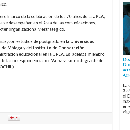
ico.
n el marco de la celebración de los 70 años de la
UPLA
,
ue se desempeñan en el área de las comunicaciones,
cter organizacional y estratégico.
más, con estudios de postgrado en la
Universidad
d de Málaga
y del
Instituto de Cooperación
istración educacional en la
UPLA
. Es, además, miembro
Doc
, de la correspondencia por
Valparaíso
, e integrante de
Doc
SOCHIL).
acr
Acr
La 
3 a
el 
máx
en 
vig