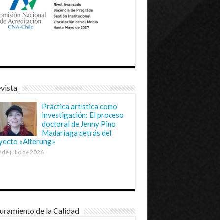
vista
Práctica artística como
investigación: El proceso
doctoral de Jenny Pino
Madariaga detrás del
yecto «Alterung»
 de julio de 2026
uramiento de la Calidad