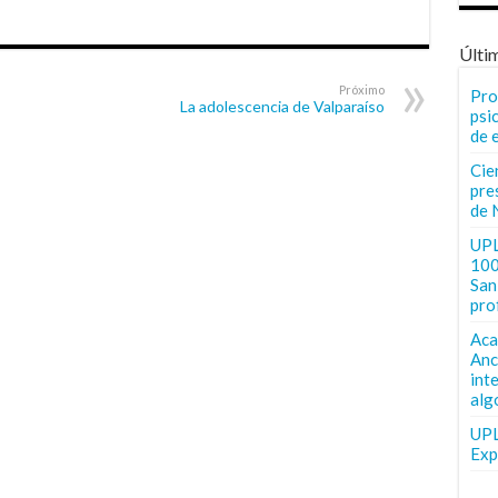
Últi
Próximo
Pro
La adolescencia de Valparaíso
psi
de 
Cie
pre
de 
UPL
100
San 
pro
Aca
Anc
int
alg
UPL
Exp