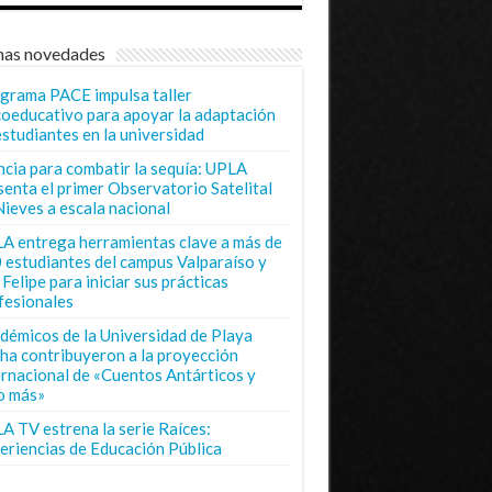
mas novedades
grama PACE impulsa taller
coeducativo para apoyar la adaptación
estudiantes en la universidad
ncia para combatir la sequía: UPLA
senta el primer Observatorio Satelital
Nieves a escala nacional
A entrega herramientas clave a más de
 estudiantes del campus Valparaíso y
Felipe para iniciar sus prácticas
fesionales
démicos de la Universidad de Playa
ha contribuyeron a la proyección
ernacional de «Cuentos Antárticos y
o más»
A TV estrena la serie Raíces:
eriencias de Educación Pública