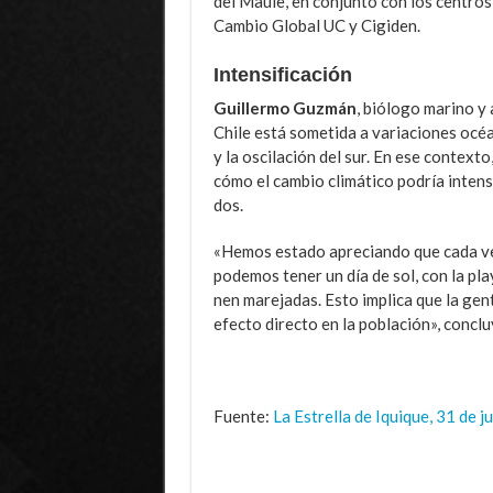
del Maule, en conjun­to con los centro
Cambio Global UC y Cigiden.
Intensificación
Guillermo Guzmán
, biólo­go marino 
Chile está some­tida a variaciones oc
y la oscilación del sur. En ese context
cómo el cambio climático podría intens
dos.
«Hemos estado apreciando que cada vez
podemos tener un día de sol, con la play
nen marejadas. Esto impli­ca que la gen
efecto di­recto en la población», con­cl
Fuente:
La Estrella de Iquique, 31 de j