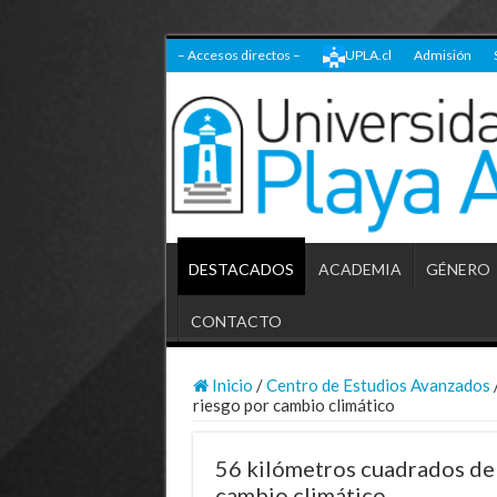
– Accesos directos –
UPLA.cl
Admisión
DESTACADOS
ACADEMIA
GÉNERO
CONTACTO
Inicio
/
Centro de Estudios Avanzados
riesgo por cambio climático
56 kilómetros cuadrados de 
cambio climático