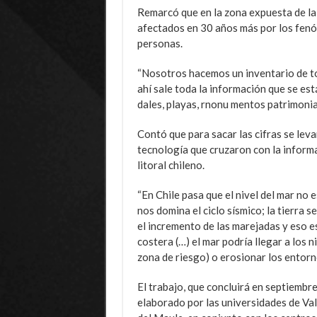
Remarcó que en la zona expuesta de la 
afectados en 30 años más por los fenó
personas.
“Nosotros hacemos un inventario de to
ahí sale toda la información que se est
dales, playas, rnonu mentos patrimo­nial
Contó que para sa­car las cifras se leva
tecnología que cruzaron con la informa
litoral chileno.
“En Chile pasa que el ni­vel del mar no
nos do­mina el ciclo sísmico; la tie­rra
el in­cremento de las marejadas y eso 
coste­ra (…) el mar podría llegar a los n
zona de riesgo) o erosionar los entorn
El trabajo, que concluirá en septiembre
elaborado por las universidades de Val