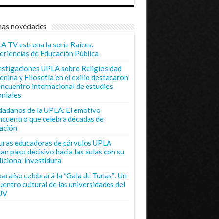
mas novedades
A TV estrena la serie Raíces:
eriencias de Educación Pública
estigaciones UPLA sobre Religiosidad
enina y Filosofía en el exilio destacaron
encuentro internacional de estudios
oniales
dadanos de la UPLA: El emotivo
ncuentro que celebra décadas de
ación
uras educadoras de párvulos UPLA
ian paso decisivo hacia las aulas con su
dicional investidura
paraíso celebrará la “Gala de Tunas”: Un
uentro cultural de las universidades del
UV