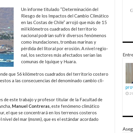
Un informe titulado “Determinación del
Riesgo de los Impac­tos del Cambio Climático
en las Costas de Chile” arrojó que más de 15
mil kilóme­tros cuadrados del territo­rio
nacional podrían sufrir diversos fenómenos
como inundaciones, trombas ma­rinas y
pérdida del litoral por erosión. A nivel regio­
Entre
nal, los sectores más afecta­dos serían las
comunas de Iquique y Huara.
ende que 56 kilómetros cuadrados del territorio costero
puestos a las consecuencias del denominado cambio cli­
pro
29
 de este tra­bajo y profesor titular de la Facultad de
An­cha,
Manuel Contreras
, este fenómeno climático
ur, el que se concentra­rá en los terrenos costeros
l nivel del mar (msnm), que es el estándar acordado
Aseg