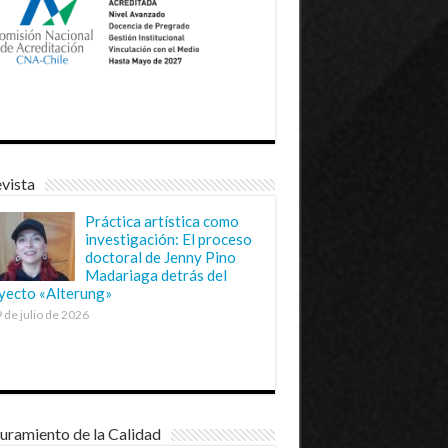
vista
Práctica artística como
investigación: El proceso
doctoral de Jenny Pino
Madariaga detrás del
yecto «Alterung»
 de julio de 2026
uramiento de la Calidad