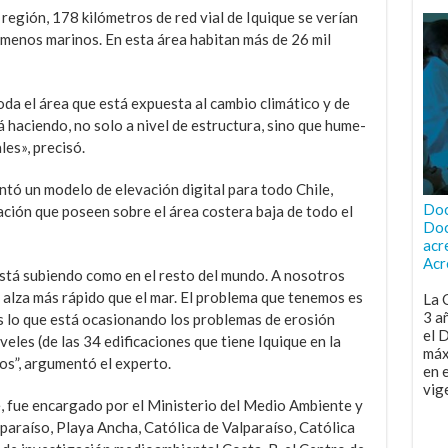
región, 178 kilómetros de red vial de Iquique se verían
­menos marinos. En esta área habitan más de 26 mil
da el área que está expuesta al cambio climático y de
á haciendo, no solo a nivel de estructura, sino que hume­
es», preci­só.
ntó un modelo de elevación digi­tal para todo Chi­le,
Doc
­ción que poseen sobre el área costera baja de todo el
Doc
acr
Acr
 está subien­do como en el resto del mundo. A nosotros
 se alza más rápido que el mar. El pro­blema que tenemos es
La 
3 a
es lo que está ocasionando los problemas de erosión
el 
iveles (de las 34 edificaciones que tiene Iquique en la
máx
os”, argumentó el experto.
en 
vig
, fue encarga­do por el Ministerio del Me­dio Ambiente y
paraíso, Playa Ancha, Católica de Valparaíso, Ca­tólica