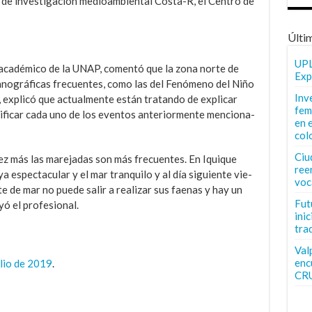
s de investigación medioam­biental Costa-R, el Centro de
Últi
UPL
y académico de la UNAP, comentó que la zo­na norte de
Exp
éanográficas frecuentes, como las del Fenómeno del Niño
Inv
o, explicó que ac­tualmente están tratando de explicar
fem
ifi­car cada uno de los eventos anteriormente menciona­
en 
col
Ciu
 más las mare­jadas son más frecuentes. En Iquique
ree
a espectacular y el mar tran­quilo y al día siguiente vie­
voc
te de mar no puede salir a realizar sus faenas y hay un
Fut
uyó el profesional.
inic
tra
Val
enc
ulio de 2019
.
CR