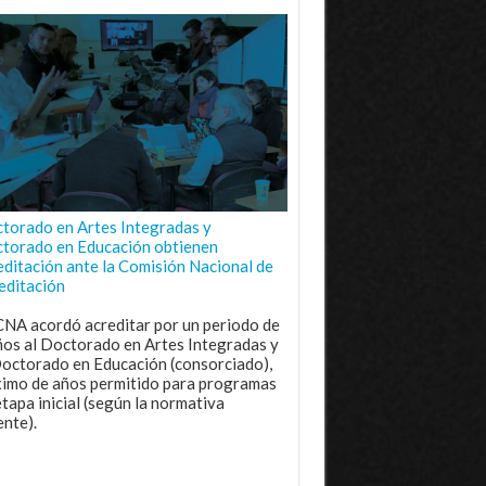
torado en Artes Integradas y
torado en Educación obtienen
editación ante la Comisión Nacional de
editación
CNA acordó acreditar por un periodo de
ños al Doctorado en Artes Integradas y
Doctorado en Educación (consorciado),
imo de años permitido para programas
etapa inicial (según la normativa
ente).