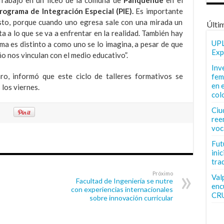
rograma de Integración Especial (PIE).
Es importante
sto, porque cuando uno egresa sale con una mirada un
Últi
ta a lo que se va a enfrentar en la realidad. También hay
UPL
ma es distinto a como uno se lo imagina, a pesar de que
Exp
o nos vinculan con el medio educativo”.
Inv
o, informó que este ciclo de talleres formativos se
fem
en 
los viernes.
col
Ciu
ree
voc
Fut
inic
tra
Próximo
Val
Facultad de Ingeniería se nutre
enc
con experiencias internacionales
CR
sobre innovación curricular