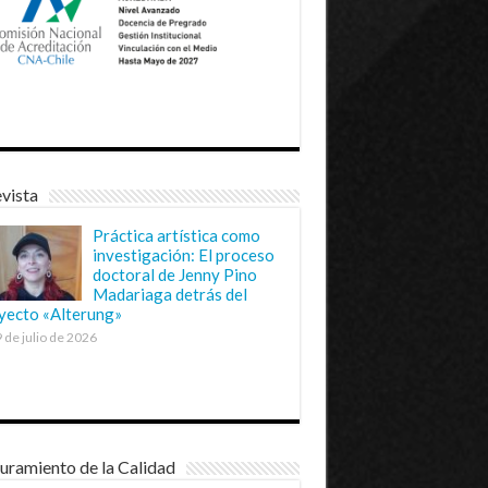
vista
Práctica artística como
investigación: El proceso
doctoral de Jenny Pino
Madariaga detrás del
yecto «Alterung»
 de julio de 2026
uramiento de la Calidad