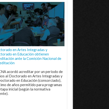
torado en Artes Integradas y
torado en Educación obtienen
editación ante la Comisión Nacional de
editación
CNA acordó acreditar por un periodo de
ños al Doctorado en Artes Integradas y
Doctorado en Educación (consorciado),
imo de años permitido para programas
etapa inicial (según la normativa
ente).