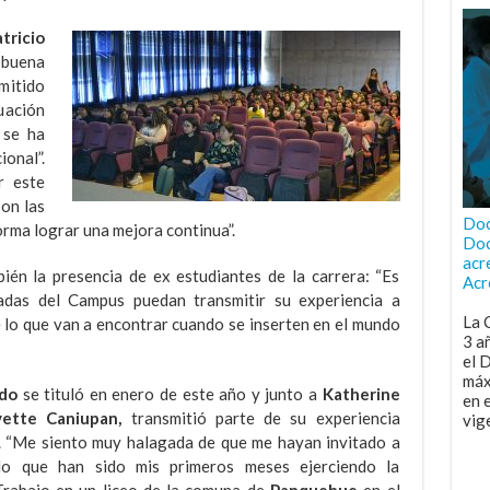
tricio
 buena
mitido
uación
 se ha
onal”.
r este
son las
Doc
orma lograr una mejora continua”.
Doc
acr
én la presencia de ex estudiantes de la carrera: “Es
Acr
adas del Campus puedan transmitir su experiencia a
La 
e lo que van a encontrar cuando se inserten en el mundo
3 a
el 
máx
edo
se tituló en enero de este año y junto a
Katherine
en 
ette Caniupan,
transmitió parte de su experiencia
vig
. “Me siento muy halagada de que me hayan invitado a
lo que han sido mis primeros meses ejerciendo la
Trabajo en un liceo de la comuna de
Panquehue
en el