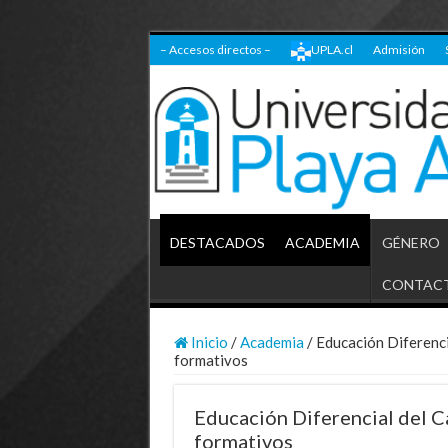
– Accesos directos –
UPLA.cl
Admisión
DESTACADOS
ACADEMIA
GÉNERO
CONTAC
Inicio
/
Academia
/
Educación Diferencia
formativos
Educación Diferencial del Ca
formativos