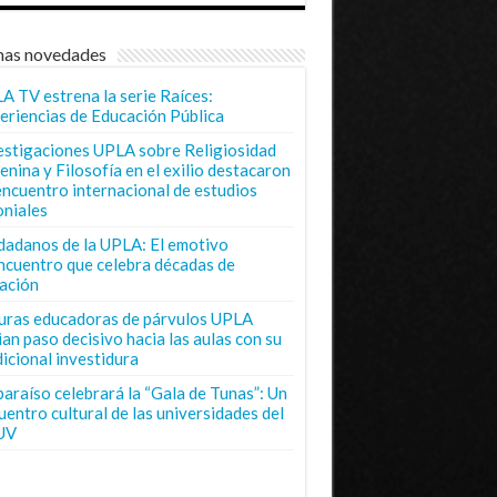
mas novedades
A TV estrena la serie Raíces:
eriencias de Educación Pública
estigaciones UPLA sobre Religiosidad
enina y Filosofía en el exilio destacaron
encuentro internacional de estudios
oniales
dadanos de la UPLA: El emotivo
ncuentro que celebra décadas de
ación
uras educadoras de párvulos UPLA
ian paso decisivo hacia las aulas con su
dicional investidura
paraíso celebrará la “Gala de Tunas”: Un
uentro cultural de las universidades del
UV