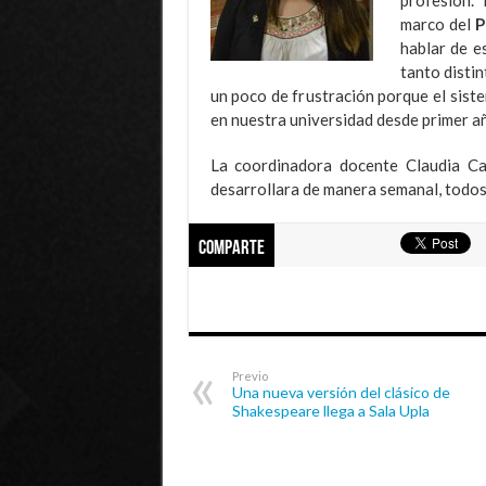
marco del
P
hablar de e
tanto distin
un poco de frustración porque el siste
en nuestra universidad desde primer añ
La coordinadora docente Claudia Car
desarrollara de manera semanal, todos 
Comparte
Previo
Una nueva versión del clásico de
Shakespeare llega a Sala Upla