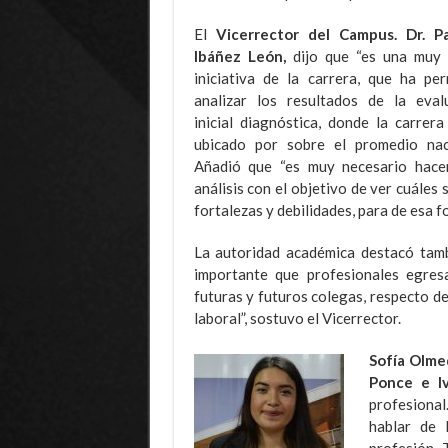
El
Vicerrector del Campus. Dr. Pa
Ibáñez León,
dijo que “es una muy
iniciativa de la carrera, que ha per
analizar los resultados de la eval
inicial diagnóstica, donde la carrera
ubicado por sobre el promedio naci
Añadió que “es muy necesario hace
análisis con el objetivo de ver cuáles 
fortalezas y debilidades, para de esa f
La autoridad académica destacó tambi
importante que profesionales egres
futuras y futuros colegas, respecto d
laboral”, sostuvo el Vicerrector.
Sofía Olm
Ponce e Iv
profesional
hablar de 
profesión. 