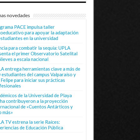
mas novedades
grama PACE impulsa taller
coeducativo para apoyar la adaptación
estudiantes en la universidad
ncia para combatir la sequía: UPLA
senta el primer Observatorio Satelital
Nieves a escala nacional
A entrega herramientas clave a más de
 estudiantes del campus Valparaíso y
Felipe para iniciar sus prácticas
fesionales
démicos de la Universidad de Playa
ha contribuyeron a la proyección
ernacional de «Cuentos Antárticos y
o más»
A TV estrena la serie Raíces:
eriencias de Educación Pública