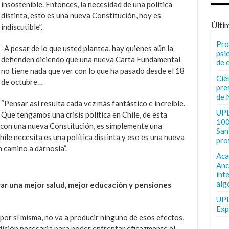
insostenible. Entonces, la necesidad de una política
distinta, esto es una nueva Constitución, hoy es
Últi
indiscutible”.
Pro
-A pesar de lo que usted plantea, hay quienes aún la
psi
defienden diciendo que una nueva Carta Fundamental
de 
no tiene nada que ver con lo que ha pasado desde el 18
Cie
de octubre…
pre
de 
“Pensar así resulta cada vez más fantástico e increíble.
UPL
Que tengamos una crisis política en Chile, de esta
100
 con una nueva Constitución, es simplemente una
San 
hile necesita es una política distinta y eso es una nueva
pro
 camino a dárnosla”.
Aca
Anc
int
alg
ar una mejor salud, mejor educación y pensiones
UPL
Exp
 por sí misma, no va a producir ninguno de esos efectos,
dición necesaria para poder enfrentar eficazmente el