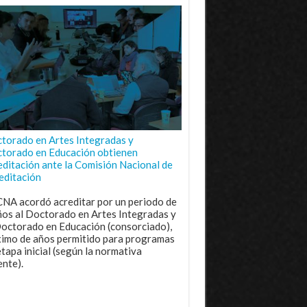
torado en Artes Integradas y
torado en Educación obtienen
editación ante la Comisión Nacional de
editación
CNA acordó acreditar por un periodo de
ños al Doctorado en Artes Integradas y
Doctorado en Educación (consorciado),
imo de años permitido para programas
etapa inicial (según la normativa
ente).