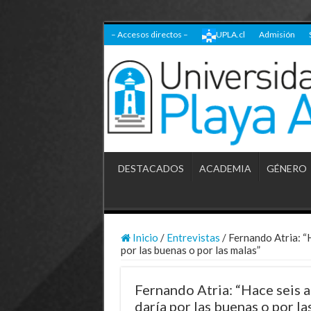
– Accesos directos –
UPLA.cl
Admisión
DESTACADOS
ACADEMIA
GÉNERO
Inicio
/
Entrevistas
/
Fernando Atria: “H
por las buenas o por las malas”
Fernando Atria: “Hace seis a
daría por las buenas o por la