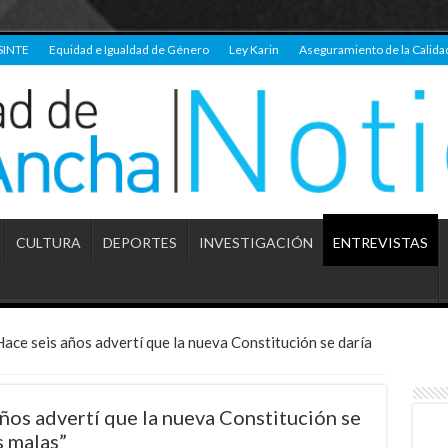
SINTE
Equidad e Igualdad de Género
Ley Karin
Aseguramiento de la Calida
CULTURA
DEPORTES
INVESTIGACIÓN
ENTREVISTAS
ace seis años advertí que la nueva Constitución se daría
ños advertí que la nueva Constitución se
s malas”