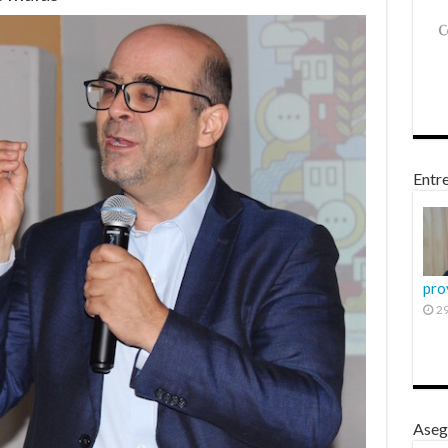
Entre
pro
29
Aseg