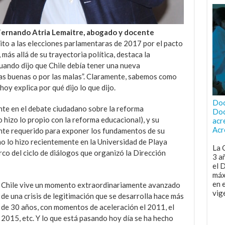
ernando Atria Lemaitre, abogado y docente
ito a las elecciones parlamentaras de 2017 por el pacto
 más allá de su trayectoria política, destaca la
cuando dijo que Chile debía tener una nueva
las buenas o por las malas”. Claramente, sabemos como
hoy explica por qué dijo lo que dijo.
Doc
nte en el debate ciudadano sobre la reforma
Doc
hizo lo propio con la reforma educacional), y su
acr
Acr
nte requerido para exponer los fundamentos de su
mo lo hizo recientemente en la Universidad de Playa
La 
rco del ciclo de diálogos que organizó la Dirección
3 a
el 
máx
en 
Chile vive un momento extraordinariamente avanzado
vig
de una crisis de legitimación que se desarrolla hace más
de 30 años, con momentos de aceleración el 2011, el
2015, etc. Y lo que está pasando hoy día se ha hecho