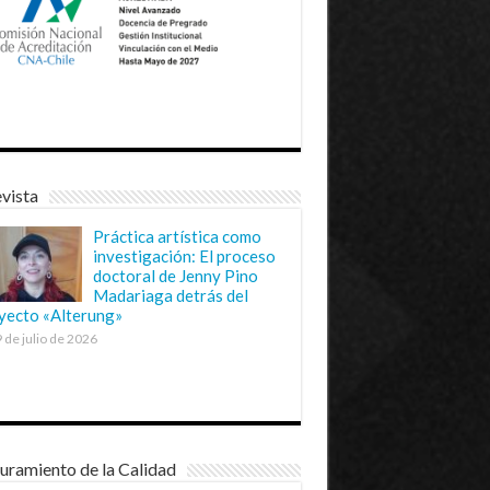
vista
Práctica artística como
investigación: El proceso
doctoral de Jenny Pino
Madariaga detrás del
yecto «Alterung»
 de julio de 2026
uramiento de la Calidad