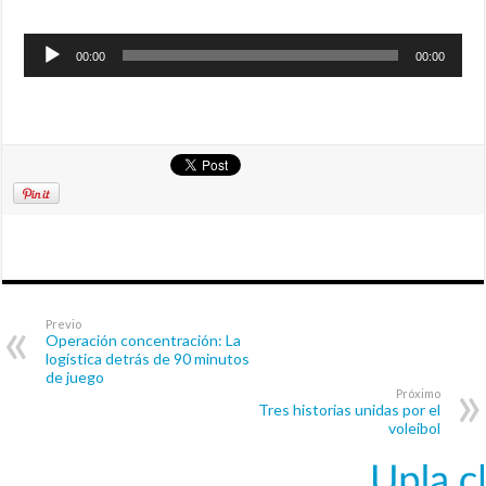
Reproductor
00:00
00:00
de
audio
Previo
Operación concentración: La
logística detrás de 90 minutos
de juego
Próximo
Tres historias unidas por el
voleibol