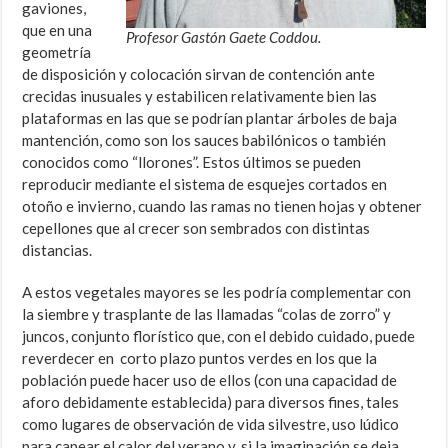
gaviones,
que en una
Profesor Gastón Gaete Coddou.
geometría
de disposición y colocación sirvan de contención ante
crecidas inusuales y estabilicen relativamente bien las
plataformas en las que se podrían plantar árboles de baja
mantención, como son los sauces babilónicos o también
conocidos como “llorones”. Estos últimos se pueden
reproducir mediante el sistema de esquejes cortados en
otoño e invierno, cuando las ramas no tienen hojas y obtener
cepellones que al crecer son sembrados con distintas
distancias.
A estos vegetales mayores se les podría complementar con
la siembre y trasplante de las llamadas “colas de zorro” y
juncos, conjunto florístico que, con el debido cuidado, puede
reverdecer en corto plazo puntos verdes en los que la
población puede hacer uso de ellos (con una capacidad de
aforo debidamente establecida) para diversos fines, tales
como lugares de observación de vida silvestre, uso lúdico
para capear el calor del verano y, si la imaginación se deja