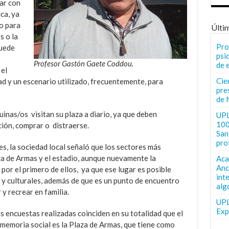
gar con
ica, ya
o para
Últi
s o la
Pro
puede
psi
Profesor Gastón Gaete Coddou.
de 
 el
Cie
ad y un escenario utilizado, frecuentemente, para
pre
de 
uinas/os visitan su plaza a diario, ya que deben
UPL
100
ión, comprar o distraerse.
San 
pro
s, la sociedad local señaló que los sectores más
za de Armas y el estadio, aunque nuevamente la
Aca
Anc
por el primero de ellos, ya que ese lugar es posible
int
s y culturales, además de que es un punto de encuentro
alg
y recrear en familia.
UPL
Exp
s encuestas realizadas coinciden en su totalidad que el
a memoria social es la Plaza de Armas, que tiene como