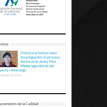
vista
Práctica artística como
investigación: El proceso
doctoral de Jenny Pino
Madariaga detrás del
yecto «Alterung»
 de julio de 2026
uramiento de la Calidad