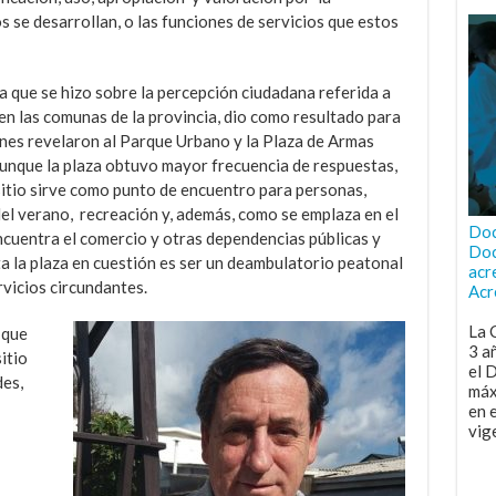
os se desarrollan, o las funciones de servicios que estos
 que se hizo sobre la percepción ciudadana referida a
 en las comunas de la provincia, dio como resultado para
nes revelaron al Parque Urbano y la Plaza de Armas
unque la plaza obtuvo mayor frecuencia de respuestas,
itio sirve como punto de encuentro para personas,
el verano, recreación y, además, como se emplaza en el
Doc
encuentra el comercio y otras dependencias públicas y
Doc
ta la plaza en cuestión es ser un deambulatorio peatonal
acr
rvicios circundantes.
Acr
La 
 que
3 a
itio
el 
des,
máx
en 
vig