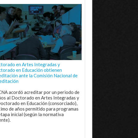
torado en Artes Integradas y
torado en Educación obtienen
editación ante la Comisión Nacional de
editación
CNA acordó acreditar por un periodo de
ños al Doctorado en Artes Integradas y
Doctorado en Educación (consorciado),
imo de años permitido para programas
etapa inicial (según la normativa
ente).