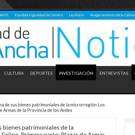
SINTE
Equidad e Igualdad de Género
Ley Karin
Aseguramiento de la Calida
CULTURA
DEPORTES
INVESTIGACIÓN
ENTREVISTAS
a de sus bienes patrimoniales de la microrregión Los
e Armas de la Provincia de los Andes
 bienes patrimoniales de la
Felipe. Primera parte: Plazas de Armas