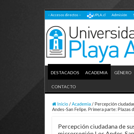
– Accesos directos –
UPLA.cl
Admisión
DESTACADOS
ACADEMIA
GÉNERO
CONTACTO
Inicio
/
Academia
/
Percepción ciudadan
Andes-San Felipe. Primera parte: Plazas d
Percepción ciudadana de sus
microrregión Los Andes-San 