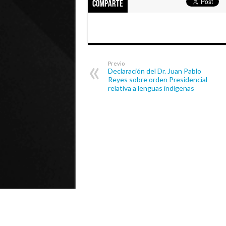
Comparte
Previo
Declaración del Dr. Juan Pablo
Reyes sobre orden Presidencial
relativa a lenguas indígenas
© Universidad de Playa Ancha