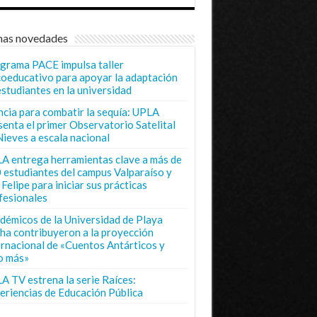
mas novedades
grama PACE impulsa taller
coeducativo para apoyar la adaptación
estudiantes en la universidad
ncia para combatir la sequía: UPLA
senta el primer Observatorio Satelital
Nieves a escala nacional
A entrega herramientas clave a más de
 estudiantes del campus Valparaíso y
Felipe para iniciar sus prácticas
fesionales
démicos de la Universidad de Playa
ha contribuyeron a la proyección
ernacional de «Cuentos Antárticos y
o más»
A TV estrena la serie Raíces:
eriencias de Educación Pública