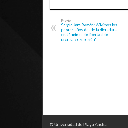
Previo
Sergio Jara Román: «Vivimos los
peores años desde la dictadura
en términos de libertad de
prensa y expresión”
© Universidad de Playa Ancha