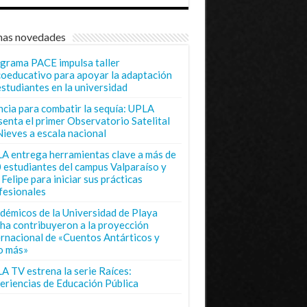
mas novedades
grama PACE impulsa taller
coeducativo para apoyar la adaptación
estudiantes en la universidad
ncia para combatir la sequía: UPLA
senta el primer Observatorio Satelital
Nieves a escala nacional
A entrega herramientas clave a más de
 estudiantes del campus Valparaíso y
Felipe para iniciar sus prácticas
fesionales
démicos de la Universidad de Playa
ha contribuyeron a la proyección
ernacional de «Cuentos Antárticos y
o más»
A TV estrena la serie Raíces:
eriencias de Educación Pública