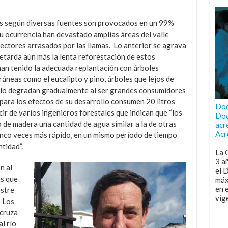
les según diversas fuentes son provocados en un 99%
su ocurrencia han devastado amplias áreas del valle
sectores arrasados por las llamas. Lo anterior se agrava
retarda aún más la lenta reforestación de estos
han tenido la adecuada replantación con árboles
ráneas como el eucalipto y pino, árboles que lejos de
a, lo degradan gradualmente al ser grandes consumidores
para los efectos de su desarrollo consumen 20 litros
Doc
ecir de varios ingenieros forestales que indican que “los
Doc
de madera una cantidad de agua similar a la de otras
acr
Acr
inco veces más rápido, en un mismo período de tiempo
tidad”.
La 
3 a
n al
el 
as que
máx
en 
estre
vig
e Los
 cruza
al río