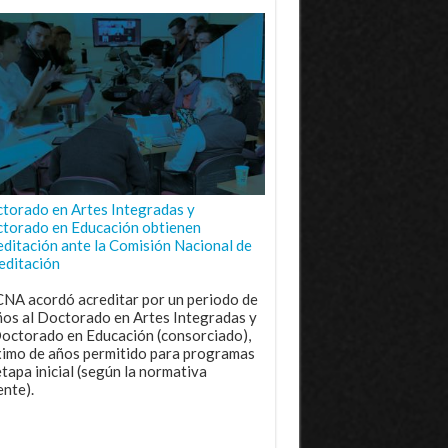
torado en Artes Integradas y
torado en Educación obtienen
editación ante la Comisión Nacional de
editación
CNA acordó acreditar por un periodo de
ños al Doctorado en Artes Integradas y
Doctorado en Educación (consorciado),
imo de años permitido para programas
etapa inicial (según la normativa
ente).