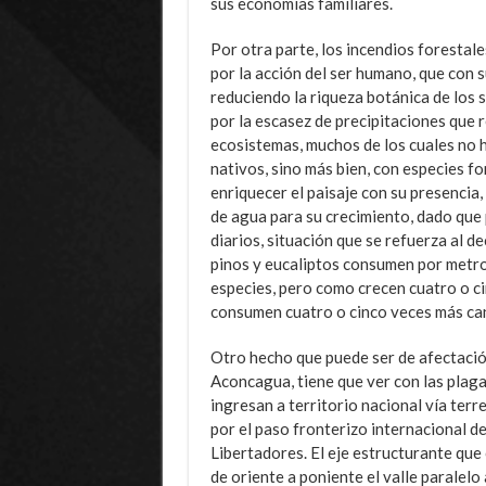
sus economías familiares.
Por otra parte, los incendios foresta
por la acción del ser humano, que con 
reduciendo la riqueza botánica de los 
por la escasez de precipitaciones que 
ecosistemas, muchos de los cuales no 
nativos, sino más bien, con especies fo
enriquecer el paisaje con su presenci
de agua para su crecimiento, dado que 
diarios, situación que se refuerza al d
pinos y eucaliptos consumen por metro 
especies, pero como crecen cuatro o c
consumen cuatro o cinco veces más can
Otro hecho que puede ser de afectació
Aconcagua, tiene que ver con las plag
ingresan a territorio nacional vía terr
por el paso fronterizo internacional d
Libertadores. El eje estructurante que
de oriente a poniente el valle paralelo 