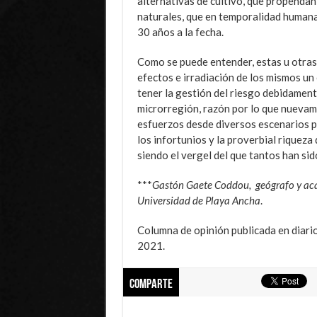
alternativas de cultivo, que propendan
naturales, que en temporalidad humana
30 años a la fecha.
Como se puede entender, estas u otra
efectos e irradiación de los mismos un
tener la gestión del riesgo debidamen
microrregión, razón por lo que nuevam
esfuerzos desde diversos escenarios pa
los infortunios y la proverbial riqueza 
siendo el vergel del que tantos han sid
***
Gastón Gaete Coddou, geógrafo y ac
Universidad de Playa Ancha
.
Columna de opinión publicada en diari
2021.
Comparte