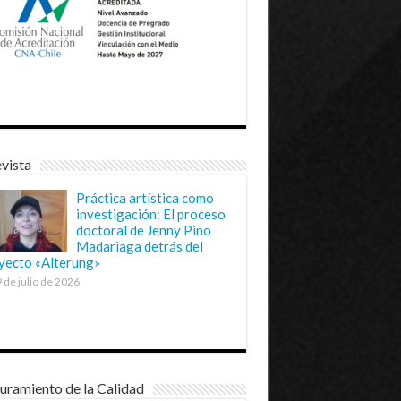
vista
Práctica artística como
investigación: El proceso
doctoral de Jenny Pino
Madariaga detrás del
yecto «Alterung»
 de julio de 2026
uramiento de la Calidad