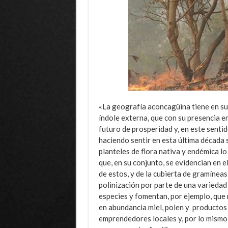
«La geografía aconcagüina tiene en su
índole externa, que con su presencia en
futuro de prosperidad y, en este sentid
haciendo sentir en esta última década s
planteles de flora nativa y endémica lo
que, en su conjunto, se evidencian en e
de estos, y de la cubierta de gramíneas
polinización por parte de una variedad
especies y fomentan, por ejemplo, que 
en abundancia miel, polen y productos
emprendedores locales y, por lo mismo,