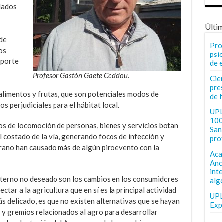
odados
Últi
de
Pro
os
psi
sporte
de 
Profesor Gastón Gaete Coddou.
Cie
pre
 alimentos y frutas, que son potenciales modos de
de 
 perjudiciales para el hábitat local.
UPL
100
s de locomoción de personas, bienes y servicios botan
San 
l costado de la vía, generando focos de infección y
pro
erano han causado más de algún piroevento con la
Aca
Anc
int
terno no deseado son los cambios en los consumidores
alg
tar a la agricultura que en sí es la principal actividad
UPL
más delicado, es que no existen alternativas que se hayan
Exp
 y gremios relacionados al agro para desarrollar