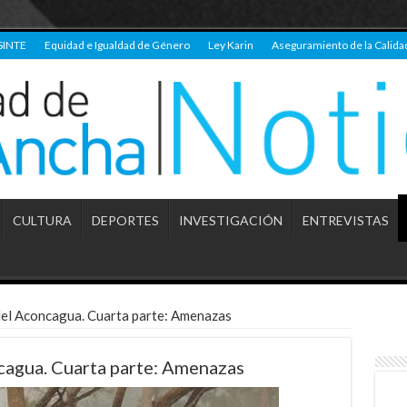
SINTE
Equidad e Igualdad de Género
Ley Karin
Aseguramiento de la Calida
CULTURA
DEPORTES
INVESTIGACIÓN
ENTREVISTAS
l del Aconcagua. Cuarta parte: Amenazas
ncagua. Cuarta parte: Amenazas