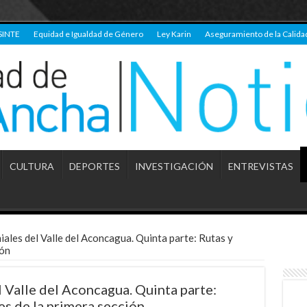
SINTE
Equidad e Igualdad de Género
Ley Karin
Aseguramiento de la Calida
CULTURA
DEPORTES
INVESTIGACIÓN
ENTREVISTAS
iales del Valle del Aconcagua. Quinta parte: Rutas y
ión
 Valle del Aconcagua. Quinta parte:
es de la primera sección