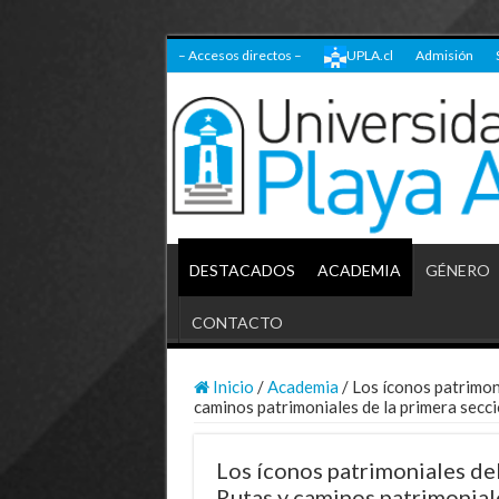
– Accesos directos –
UPLA.cl
Admisión
DESTACADOS
ACADEMIA
GÉNERO
CONTACTO
Inicio
/
Academia
/
Los íconos patrimon
caminos patrimoniales de la primera secc
Los íconos patrimoniales del
Rutas y caminos patrimonial