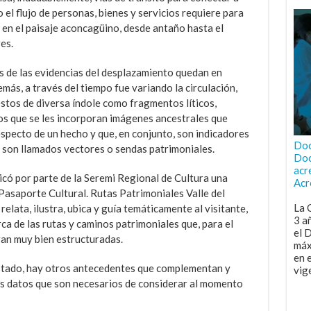
el flujo de personas, bienes y servicios requiere para
 en el paisaje aconcagüino, desde antaño hasta el
es.
s de las evidencias del desplazamiento quedan en
más, a través del tiempo fue variando la circulación,
stos de diversa índole como fragmentos líticos,
los que se les incorporan imágenes ancestrales que
especto de un hecho y que, en conjunto, son indicadores
Doc
o son llamados vectores o sendas patrimoniales.
Doc
acr
icó por parte de la Seremi Regional de Cultura una
Acr
“Pasaporte Cultural. Rutas Patrimoniales Valle del
La 
elata, ilustra, ubica y guía temáticamente al visitante,
3 a
ca de las rutas y caminos patrimoniales que, para el
el 
ran muy bien estructuradas.
máx
en 
Estado, hay otros antecedentes que complementan y
vig
sos datos que son necesarios de considerar al momento