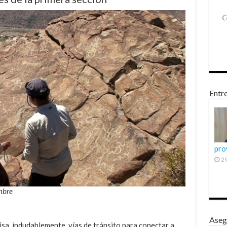
Entre
pro
29
mbre
Aseg
isa, indudablemente, vías de tránsito para conectar a