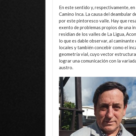
En este sentido y, respectivamente, e
Camino Inca. La causa del deambular de
por este pintoresco valle. Hay que res
exento de problemas propios de una in
residían de los valles de La Ligua, Ac
lo que es dable observar, al caminante 
locales y también concebir como el inc
geometría vial, cuyo vector estructur
lograr una comunicación con la variada
austro.