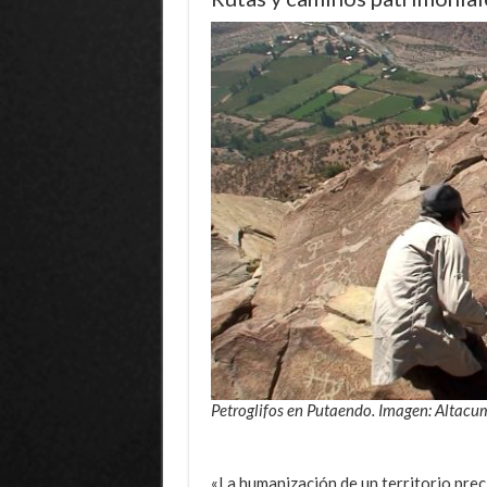
Petroglifos en Putaendo. Imagen: Altacu
«La humanización de un territorio prec