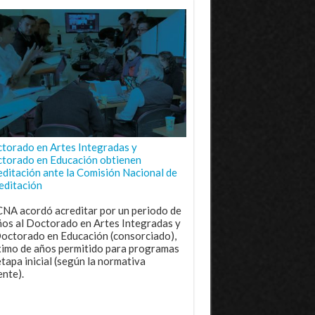
torado en Artes Integradas y
torado en Educación obtienen
editación ante la Comisión Nacional de
editación
CNA acordó acreditar por un periodo de
ños al Doctorado en Artes Integradas y
Doctorado en Educación (consorciado),
imo de años permitido para programas
etapa inicial (según la normativa
ente).