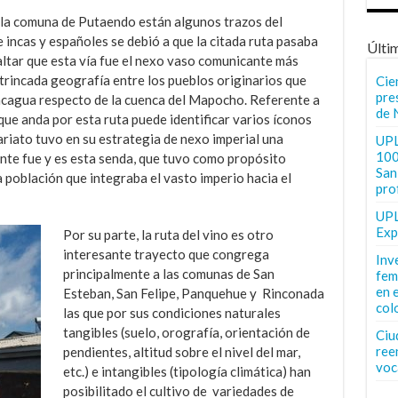
n la comuna de Putaendo están algunos trazos del
 incas y españoles se debió a que la citada ruta pasaba
Últi
altar que esta vía fue el nexo vaso comunicante más
trincada geografía entre los pueblos originarios que
Cie
pre
oncagua respecto de la cuenca del Mapocho. Referente a
de 
que anda por esta ruta puede identificar varios íconos
ariato tuvo en su estrategia de nexo imperial una
UPL
100
ante fue y es esta senda, que tuvo como propósito
San 
 población que integraba el vasto imperio hacia el
pro
UPL
Exp
Por su parte, la ruta del vino es otro
interesante trayecto que congrega
Inv
principalmente a las comunas de San
fem
en 
Esteban, San Felipe, Panquehue y Rinconada
col
las que por sus condiciones naturales
tangibles (suelo, orografía, orientación de
Ciu
ree
pendientes, altitud sobre el nivel del mar,
voc
etc.) e intangibles (tipología climática) han
posibilitado el cultivo de variedades de