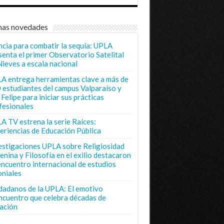
mas novedades
ncia para combatir la sequía: UPLA
senta el primer Observatorio Satelital
Nieves a escala nacional
A entrega herramientas clave a más de
 estudiantes del campus Valparaíso y
Felipe para iniciar sus prácticas
fesionales
A TV estrena la serie Raíces:
eriencias de Educación Pública
estigaciones UPLA sobre Religiosidad
enina y Filosofía en el exilio destacaron
encuentro internacional de estudios
oniales
dadanos de la UPLA: El emotivo
ncuentro que celebra décadas de
ación