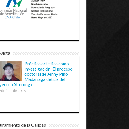
vista
Práctica artística como
investigación: El proceso
doctoral de Jenny Pino
Madariaga detrás del
yecto «Alterung»
 de julio de 2026
uramiento de la Calidad