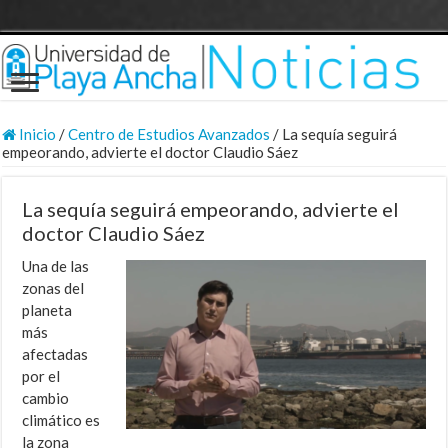
Inicio
/
Centro de Estudios Avanzados
/
La sequía seguirá
empeorando, advierte el doctor Claudio Sáez
La sequía seguirá empeorando, advierte el
doctor Claudio Sáez
Una de las
zonas del
planeta
más
afectadas
por el
cambio
climático es
la zona