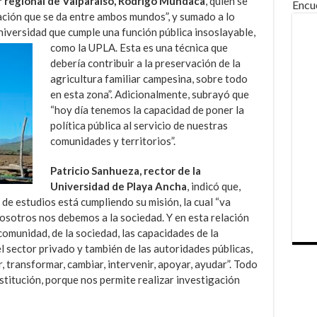
 regional de Valparaíso, Rodrigo Mundaca
, quien se
Encu
ción que se da entre ambos mundos”, y sumado a lo
niversidad que cumple una función pública insoslayable,
como la
UPLA. Esta es una técnica que
debería contribuir a la preservación de la
agricultura familiar campesina, sobre todo
en esta zona”. Adicionalmente, subrayó que
“hoy día tenemos la capacidad de poner la
política pública al servicio de nuestras
comunidades y territorios”.
Patricio Sanhueza, rector de la
Universidad de Playa Ancha
, indicó que,
 de estudios está cumpliendo su misión, la cual “va
nosotros nos debemos a la sociedad. Y en esta relación
comunidad, de la sociedad, las capacidades de la
el sector privado y también de las autoridades públicas,
 transformar, cambiar, intervenir, apoyar, ayudar”. Todo
nstitución, porque nos permite realizar investigación