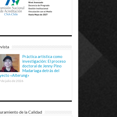
vista
Práctica artística como
investigación: El proceso
doctoral de Jenny Pino
Madariaga detrás del
yecto «Alterung»
 de julio de 2026
uramiento de la Calidad