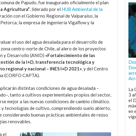
, comuna de Papudo, fue inaugurado oficialmente el plan
a Agricultura”
, liderado por el
HUB Ambiental de la
oración con el Gobierno Regional de Valparaíso, la
Petorca, la empresa de ingeniería Vigaflow y la
evaluar el uso del agua desalada para el desarrollo de
 zona centro-norte de Chile, al alero de los proyectos
ón y Desarrollo (ANID)
«Fortalecimiento de las
Doc
gestión de la I+D, transferencia tecnológica y
Doc
o regional y nacional – INES I+D 2021»
, y del Centro
acr
gua (CORFO CAPTA).
Acr
plicarán distintas condiciones de agua desalada –
La 
3 a
o–, tanto a cultivos experimentales propios del sector,
el 
e mejor a las nuevas condiciones de cambio climático.
máx
s y tecnologías de cultivo, comprendiendo suelo abierto,
en 
e considerando buenas prácticas ambientales de reúso
vig
ías renovables.
a el