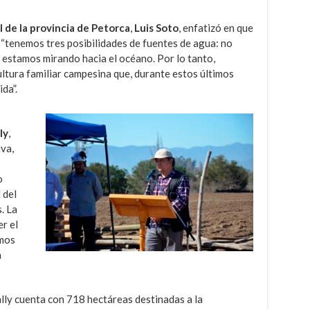
 de la provincia de Petorca
,
Luis Soto
, enfatizó en que
 “tenemos tres posibilidades de fuentes de agua: no
 estamos mirando hacia el océano. Por lo tanto,
ltura familiar campesina que, durante estos últimos
da”.
ly
,
iva,
o
 del
. La
r el
amos
a
ally cuenta con 718 hectáreas destinadas a la