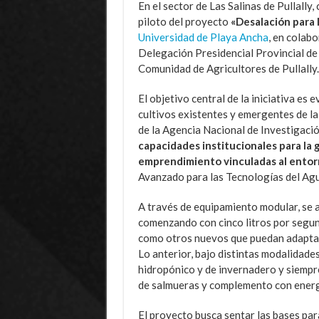
En el sector de Las Salinas de Pullally
piloto del proyecto
«Desalación para l
Universidad de Playa Ancha
, en colab
Delegación Presidencial Provincial de 
Comunidad de Agricultores de Pullally.
El objetivo central de la iniciativa es 
cultivos existentes y emergentes de la
de la Agencia Nacional de Investigaci
capacidades institucionales para la 
emprendimiento vinculadas al entorn
Avanzado para las Tecnologías del A
A través de equipamiento modular, se a
comenzando con cinco litros por segund
como otros nuevos que puedan adaptars
Lo anterior, bajo distintas modalidade
hidropónico y de invernadero y siempr
de salmueras y complemento con energ
El proyecto busca sentar las bases par