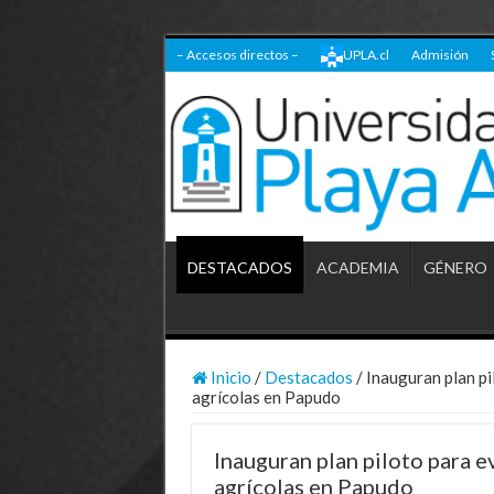
– Accesos directos –
UPLA.cl
Admisión
DESTACADOS
ACADEMIA
GÉNERO
Inicio
/
Destacados
/
Inauguran plan pi
agrícolas en Papudo
Inauguran plan piloto para e
agrícolas en Papudo