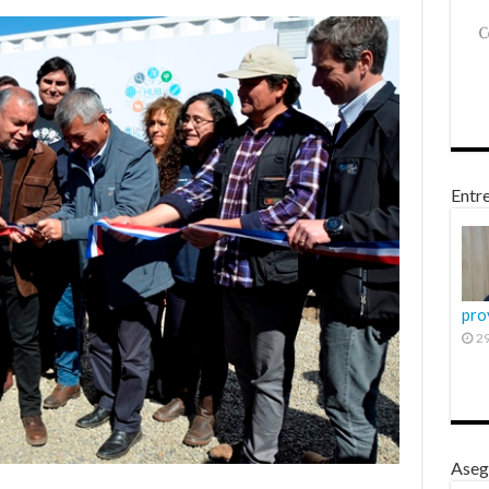
Entre
pro
29
Aseg