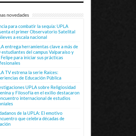
mas novedades
ncia para combatir la sequía: UPLA
senta el primer Observatorio Satelital
Nieves a escala nacional
A entrega herramientas clave a más de
 estudiantes del campus Valparaíso y
Felipe para iniciar sus prácticas
fesionales
A TV estrena la serie Raíces:
eriencias de Educación Pública
estigaciones UPLA sobre Religiosidad
enina y Filosofía en el exilio destacaron
encuentro internacional de estudios
oniales
dadanos de la UPLA: El emotivo
ncuentro que celebra décadas de
ación