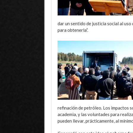
dar un sentido de justicia social al us
para obtenerla”.
refinación de petróleo. Los impactos 
academia, y las voluntades para realiz
pueden llevar, prácticamente, al mínimo