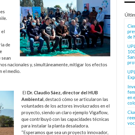
nes
Últi
ile.
Cie
pre
 el
de 
ia de
UPL
e
100
San 
e sean
pro
nos nacionales y, simultáneamente, mitigar los efectos
n el medio.
UPL
Exp
Inv
fem
El
Dr. Claudio Sáez, director del HUB
en 
Ambiental
, destacó cómo se articularon las
col
voluntades de los actores involucrados en el
Ciu
proyecto, siendo un claro ejemplo Vigaflow,
ree
que contribuyó con las capacidades técnicas
voc
para instalar la planta desaladora.
“Esperamos que sea un proyecto innovador,