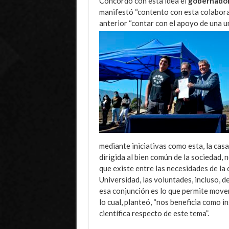
Concordó con esta idea el
gobernador
manifestó “contento con esta colabora
anterior “contar con el apoyo de una u
mediante iniciativas como esta, la casa
dirigida al bien común de la sociedad, 
que existe entre las necesidades de la 
Universidad, las voluntades, incluso, d
esa conjunción es lo que permite mover,
lo cual, planteó, “nos beneficia como i
científica respecto de este tema”.