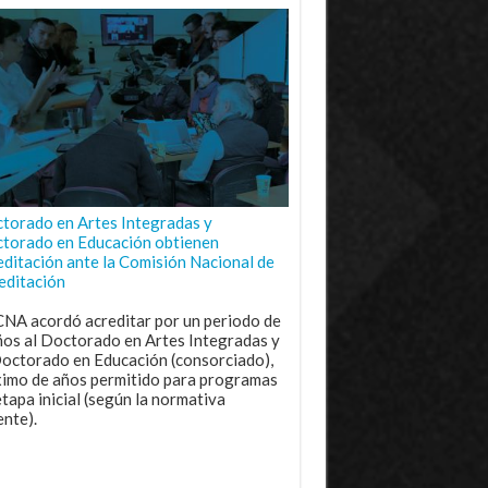
torado en Artes Integradas y
torado en Educación obtienen
editación ante la Comisión Nacional de
editación
CNA acordó acreditar por un periodo de
ños al Doctorado en Artes Integradas y
Doctorado en Educación (consorciado),
imo de años permitido para programas
etapa inicial (según la normativa
ente).