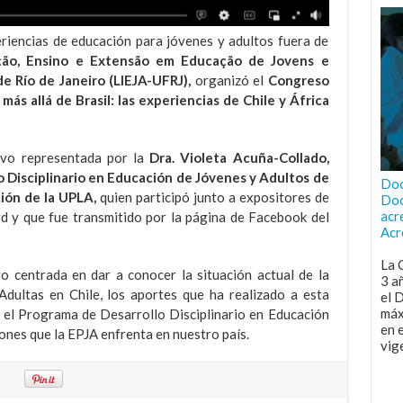
eriencias de educación para jóvenes y adultos fuera de
ação, Ensino e Extensão em Educação de Jovens e
de Río de Janeiro (LIEJA-UFRJ),
organizó el
Congreso
ás allá de Brasil: las experiencias de Chile y África
tuvo representada por la
Dra. Violeta Acuña-Collado,
o Disciplinario en Educación de Jóvenes y Adultos de
Doc
ción de la UPLA,
quien participó junto a expositores de
Doc
acr
rd y que fue transmitido por la página de Facebook del
Acr
La 
o centrada en dar a conocer la situación actual de la
3 a
dultas en Chile, los aportes que ha realizado a esta
el 
máx
 el Programa de Desarrollo Disciplinario en Educación
en 
iones que la EPJA enfrenta en nuestro país.
vig