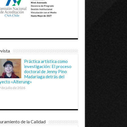
vista
Práctica artística como
investigación: El proceso
doctoral de Jenny Pino
Madariaga detrás del
yecto «Alterung»
 de julio de 2026
uramiento de la Calidad