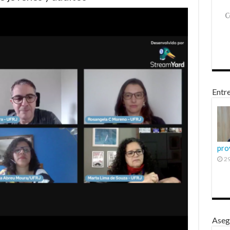
Entre
pro
29
Aseg