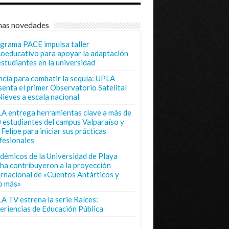
mas novedades
grama PACE impulsa taller
coeducativo para apoyar la adaptación
estudiantes en la universidad
ncia para combatir la sequía: UPLA
senta el primer Observatorio Satelital
Nieves a escala nacional
A entrega herramientas clave a más de
 estudiantes del campus Valparaíso y
Felipe para iniciar sus prácticas
fesionales
démicos de la Universidad de Playa
ha contribuyeron a la proyección
ernacional de «Cuentos Antárticos y
o más»
A TV estrena la serie Raíces:
eriencias de Educación Pública