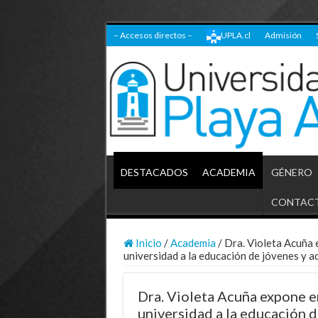
– Accesos directos –
UPLA.cl
Admisión
DESTACADOS
ACADEMIA
GÉNERO
CONTAC
Inicio
/
Academia
/
Dra. Violeta Acuña 
universidad a la educación de jóvenes y a
Dra. Violeta Acuña expone en
universidad a la educación d