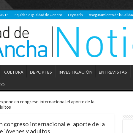
SINTE
Equidad e Igualdad de Género
Ley Karin
Aseguramiento de la Calida
CULTURA
DEPORTES
INVESTIGACIÓN
ENTREVISTAS
TO
expone en congreso internacional el aporte de la
dultos
 congreso internacional el aporte de la
e jóvenes y adultos