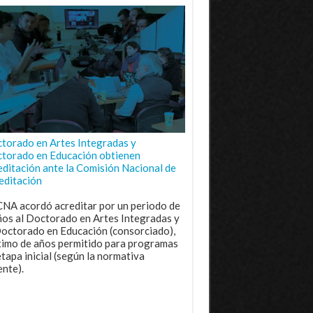
torado en Artes Integradas y
torado en Educación obtienen
editación ante la Comisión Nacional de
editación
CNA acordó acreditar por un periodo de
ños al Doctorado en Artes Integradas y
Doctorado en Educación (consorciado),
imo de años permitido para programas
etapa inicial (según la normativa
ente).