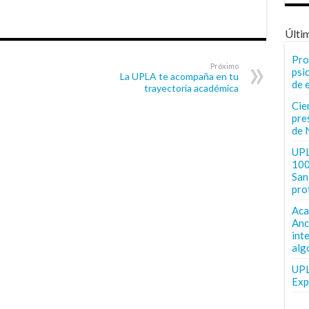
Últi
Pro
Próximo
psi
La UPLA te acompaña en tu
de 
trayectoria académica
Cie
pre
de 
UPL
100
San 
pro
Aca
Anc
int
alg
UPL
Exp