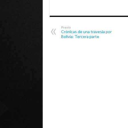
Previo
Crónicas de una travesía por
Bolivia: Tercera parte