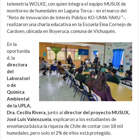
telemetría WOLKE, con quien integra el equipo MUSUX de
monitoreo de humedales en Laguna Torca – en el marco del
“Reto de Innovación de Interés Público KO-UMA-YAKU “-,
realizaron una charla educativa en la Escuela Ema Cornejo de
Cardoen, ubicada en Boyeruca, comuna de Vichuquén.
En la
oportunida
d, la
directora
del
Laboratori
o de
Química
Ambiental
de la UPLA,
Dra. Cecilia Rivera
, junto al
director del proyecto MUSUX,
José Luis Valenzuela
, explicaron a los estudiantes de
enseñanza básica la riqueza de Chile de contar con 18 mil
humedales, pero solo el 2% de ellos está protegido.