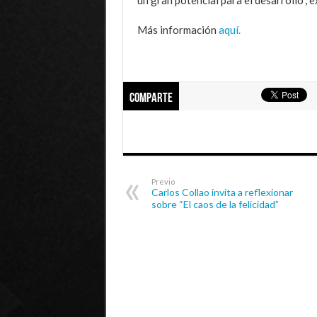
Más información
aquí.
Comparte
Previo
Carlos Collao invita a reflexionar
sobre “El caos de la felicidad”