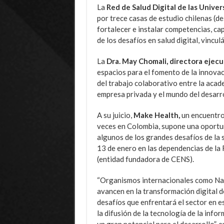
La
Red de Salud Digital de las Unive
por trece casas de estudio chilenas (d
fortalecer e instalar competencias, ca
de los desafíos en salud digital, vincul
La
Dra. May Chomali, directora ejec
espacios para el fomento de la innovaci
del trabajo colaborativo entre la academ
empresa privada y el mundo del desarrol
A su juicio,
Make Health,
un encuentro 
veces en Colombia, supone una oportun
algunos de los grandes desafíos de la s
13 de enero en las dependencias de la 
(entidad fundadora de CENS).
“Organismos internacionales como Naci
avancen en la transformación digital 
desafíos que enfrentará el sector en 
la difusión de la tecnología de la inf
un gran potencial para el desarrollo”, e