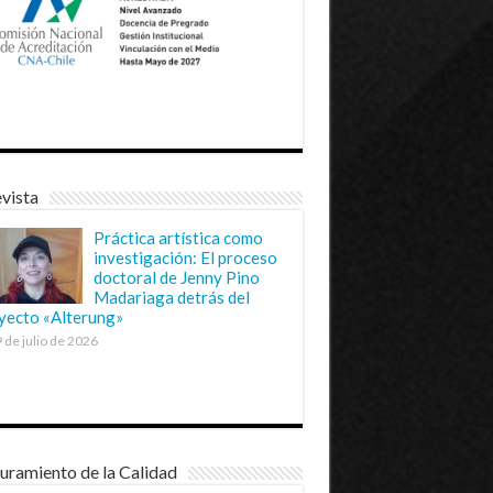
vista
Práctica artística como
investigación: El proceso
doctoral de Jenny Pino
Madariaga detrás del
yecto «Alterung»
 de julio de 2026
uramiento de la Calidad