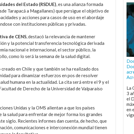
rsidades del Estado (RSDUE)
, es una alianza formada
esde Tarapacá a Magallanes) que persigue el objetivo de
pacidades y acciones para casos de uso en el abordaje
ándose con instituciones públicas y privadas.
utiva de CENS
, destacó la relevancia de mantener
ón y la potencial transferencia tecnológica derivada
ia nacional e internacional, el sector público, la
lo, como lo será la semana de la salud digital.
Doc
Doc
creado en Chile y que también se ha realizado dos
acr
idad para dinamizar esfuerzos en pos de resolver
Acr
alud humana en la actualidad. La cita será entre el 9 y el
La 
Facultad de Derecho de la Universidad de Valparaíso
3 a
el 
máx
ones Unidas y la OMS alientan a que los países
en 
de la salud para enfrentar de mejor forma los grandes
vig
este siglo. Recientes informes dan cuenta, de hecho, que
ormación, comunicaciones e interconexión mundial tienen
xpuso la facultativa.