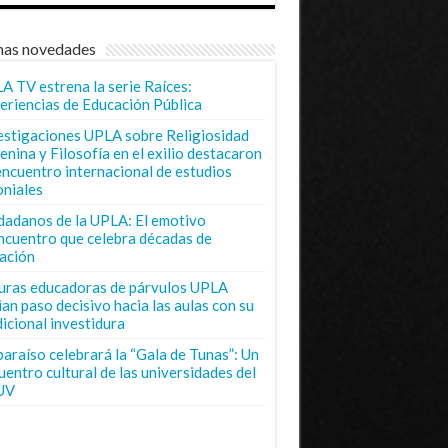
mas novedades
A TV estrena la serie Raíces:
eriencias de Educación Pública
estigaciones UPLA sobre Religiosidad
enina y Filosofía en el exilio destacaron
encuentro internacional de estudios
oniales
dadanos de la UPLA: El emotivo
ncuentro que celebra décadas de
ación
uras educadoras de párvulos UPLA
ian paso decisivo hacia las aulas con su
dicional investidura
paraíso celebrará la “Gala de Tunas”: Un
uentro cultural de las universidades del
UV