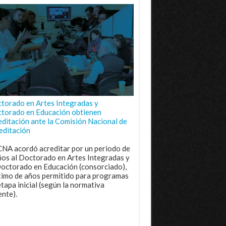
torado en Artes Integradas y
torado en Educación obtienen
editación ante la Comisión Nacional de
editación
CNA acordó acreditar por un periodo de
ños al Doctorado en Artes Integradas y
Doctorado en Educación (consorciado),
imo de años permitido para programas
etapa inicial (según la normativa
ente).