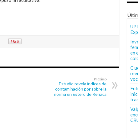
Últi
UPL
Exp
Inv
fem
en 
col
Ciu
ree
voc
Próximo
Estudio revela índices de
Fut
contaminación por sobre la
inic
norma en Estero de Reñaca
tra
Val
enc
CR