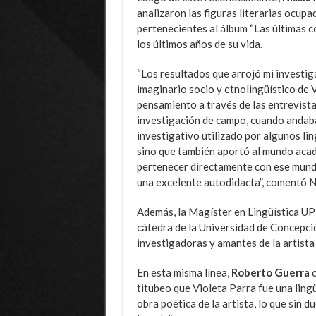
analizaron las figuras literarias ocupad
pertenecientes al álbum “Las últimas 
los últimos años de su vida.
“Los resultados que arrojó mi investig
imaginario socio y etnolingüístico de V
pensamiento a través de las entrevista
investigación de campo, cuando andaba
investigativo utilizado por algunos lin
sino que también aportó al mundo acad
pertenecer directamente con ese mundo.
una excelente autodidacta”, comentó Ni
Además, la Magíster en Lingüística UPL
cátedra de la Universidad de Concepción
investigadoras y amantes de la artista 
En esta misma línea,
Roberto Guerra
c
titubeo que Violeta Parra fue una ling
obra poética de la artista, lo que sin 