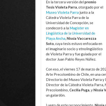
En la tercera versión del
premio
Tesis Violeta Parra
, otorgado por el
Museo Violeta Parra
junto a la
Cátedra Violeta Parra de la
Universidad de Concepción, se
condecoró a la
Magíster en
Lingüística de la Universidad de
Playa Ancha
,
Nissia Vaccarezza
Soto
, cuya tesis estuvo enfocada en
el imaginario socio y etnolingüístico
de Violeta Parra y fue guiada por el
doctor Juan Pablo Reyes Núñez.
Con eso, el viernes 17 de marzo de 202
Arte Precolombino de Chile, en una cer
Directorio del Museo Violeta Parra y D
Director de la Cátedra Violeta Parra,
Precolombino,
Cecilia Puga
, y
Nissia 
un galardón.
Luego de este reconocimiento,
Nissia
r