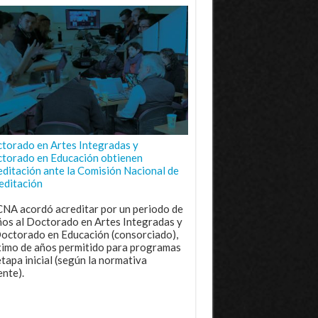
torado en Artes Integradas y
torado en Educación obtienen
editación ante la Comisión Nacional de
editación
CNA acordó acreditar por un periodo de
ños al Doctorado en Artes Integradas y
Doctorado en Educación (consorciado),
imo de años permitido para programas
etapa inicial (según la normativa
ente).