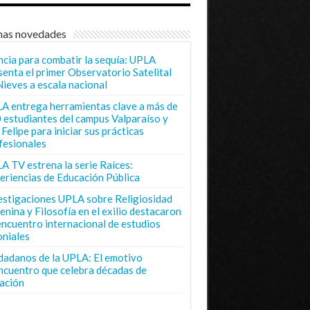
mas novedades
ncia para combatir la sequía: UPLA
senta el primer Observatorio Satelital
Nieves a escala nacional
A entrega herramientas clave a más de
 estudiantes del campus Valparaíso y
Felipe para iniciar sus prácticas
fesionales
A TV estrena la serie Raíces:
eriencias de Educación Pública
estigaciones UPLA sobre Religiosidad
enina y Filosofía en el exilio destacaron
encuentro internacional de estudios
oniales
dadanos de la UPLA: El emotivo
ncuentro que celebra décadas de
ación