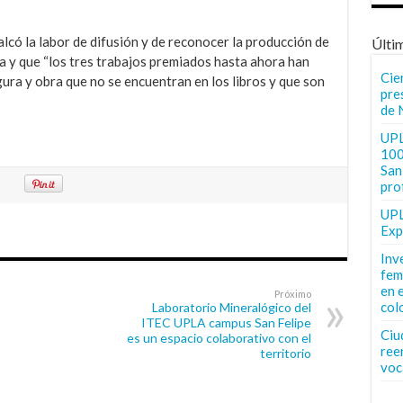
lcó la labor de difusión y de reconocer la producción de
Últi
a y que “los tres trabajos premiados hasta ahora han
Cie
ura y obra que no se encuentran en los libros y que son
pre
de 
UPL
100
San 
pro
UPL
Exp
Inv
fem
en 
Próximo
col
Laboratorio Mineralógico del
ITEC UPLA campus San Felipe
Ciu
es un espacio colaborativo con el
ree
territorio
voc