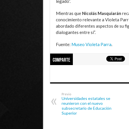
legado”.
Mientras que
Nicolás Masquiarán
reca
conocimiento relevante a Violeta Parr
abordado diferentes aspectos de su fig
dialogantes entre sí”.
Fuente:
Museo Violeta Parra
.
Comparte
Previo
Universidades estatales se
reunieron con el nuevo
subsecretario de Educación
Superior