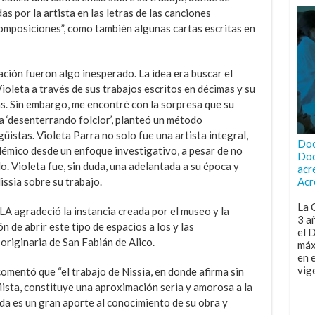
as por la artista en las letras de las canciones
composiciones”, como también algunas cartas escritas en
ación fueron algo inesperado. La idea era buscar el
ioleta a través de sus trabajos escritos en décimas y su
s. Sin embargo, me encontré con la sorpresa que su
 ‘desenterrando folclor’, planteó un método
güistas. Violeta Parra no solo fue una artista integral,
Doc
émico desde un enfoque investigativo, a pesar de no
Doc
 Violeta fue, sin duda, una adelantada a su época y
acr
ssia sobre su trabajo.
Acr
La 
A agradeció la instancia creada por el museo y la
3 a
 de abrir este tipo de espacios a los y las
el 
originaria de San Fabián de Alico.
máx
en 
vig
omentó que “el trabajo de Nissia, en donde afirma sin
üista, constituye una aproximación seria y amorosa a la
duda es un gran aporte al conocimiento de su obra y