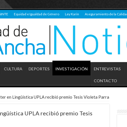
SINTE
Equidad e Igualdad de Género
Ley Karin
Aseguramiento de la Calida
CULTURA
DEPORTES
INVESTIGACIÓN
ENTREVISTAS
CONTACTO
er en Lingüística UPLA recibió premio Tesis Violeta Parra
ngüística UPLA recibió premio Tesis