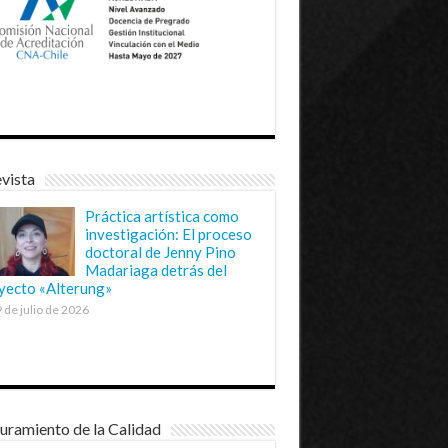
vista
Práctica artística como
investigación: El proceso
doctoral de Jenny Pino
Madariaga detrás del
yecto «Alterung»
 de julio de 2026
uramiento de la Calidad